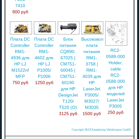
7410
800 руб
Плата DC
Плата DC
Блок
Высоковольтная
Controller
Controller
питания
плата
RC2-
RM1-
RM1-
CQ890-
питания
0588-000
4936 для
4602 для
67025 |
RM1-
Holder,
HP LJ
HP LJ
CM751-
3758 |
cable
M1522nf
P1005/
60045 |
RM1-
RC2-
MFP
P1006
CM751-
4039 для
0588-000
750 руб
1250 руб
60190
HP
для HP
для HP
LaserJet
моделей
DesignJet
P3005/
LaserJet
T120/
M3027/
P3005
T520 (O)
M3035
250 руб
3125 руб
1500 руб
Copyright MAXXmarketing Webdesigner GmbH