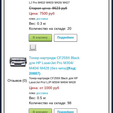
LJ Pro M402/ M403/ M426/ M427
Старая цена:
8623 руб
Цена:
7500 руб
плюс
доставка
Вес:
0.3 кг.
Количество на складе:
20
В корзину
Подробнее
Тонер-картридж CF259X Black
для HP LaserJet Pro M304/
(Код:
M404/ M428 (без чипа)
20887
)
Тонер-картридж CF259X Black для HP
Отзывов (0)
LaserJet Pro/ LJP-M304/ M404/ M428
Цена: от
1000 руб
плюс
доставка
Вес:
0.5 кг.
Количество на складе:
98
В корзину
Подробнее