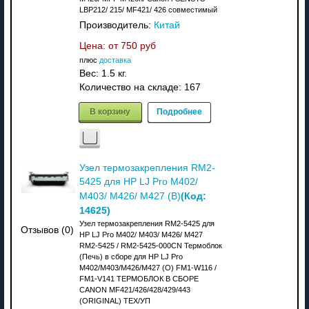
LBP212/ 215/ MF421/ 426 совместимый
Производитель:
Китай
Цена: от
750 руб
плюс
доставка
Вес:
1.5 кг.
Количество на складе:
167
В корзину
Подробнее
Узел термозакрепления RM2-
5425 для HP LJ Pro M402/
(Код:
M403/ M426/ M427 (В)
14625
)
Узел термозакрепления RM2-5425 для
Отзывов (0)
HP LJ Pro M402/ M403/ M426/ M427
RM2-5425 / RM2-5425-000CN Термоблок
(Печь) в сборе для HP LJ Pro
M402/M403/M426/M427 (O) FM1-W116 /
FM1-V141 ТЕРМОБЛОК В СБОРЕ
CANON MF421/426/428/429/443
(ORIGINAL) ТЕХ/УП