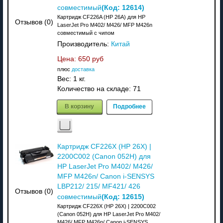
(Код:
12614
)
совместимый
Картридж CF226A (HP 26A) для HP
Отзывов (0)
LaserJet Pro M402/ M426/ MFP M426n
совместимый с чипом
Производитель:
Китай
Цена:
650 руб
плюс
доставка
Вес:
1 кг.
Количество на складе:
71
В корзину
Подробнее
Картридж CF226X (HP 26X) |
2200C002 (Canon 052H) для
HP LaserJet Pro M402/ M426/
MFP M426n/ Canon i-SENSYS
LBP212/ 215/ MF421/ 426
Отзывов (0)
(Код:
12615
)
совместимый
Картридж CF226X (HP 26X) | 2200C002
(Canon 052H) для HP LaserJet Pro M402/
M426/ MFP M426n/ Canon i-SENSYS