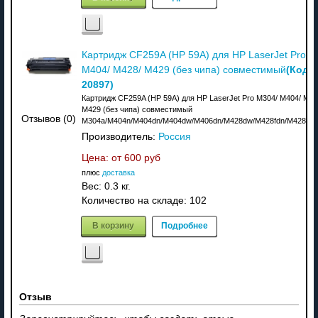
Картридж CF259A (HP 59A) для HP LaserJet Pro M
(Код:
M404/ M428/ M429 (без чипа) совместимый
20897
)
Картридж CF259A (HP 59A) для HP LaserJet Pro M304/ M404/ M42
M429 (без чипа) совместимый
Отзывов (0)
M304a/M404n/M404dn/M404dw/M406dn/M428dw/M428fdn/M428fdw
Производитель:
Россия
Цена: от
600 руб
плюс
доставка
Вес:
0.3 кг.
Количество на складе:
102
В корзину
Подробнее
Отзыв