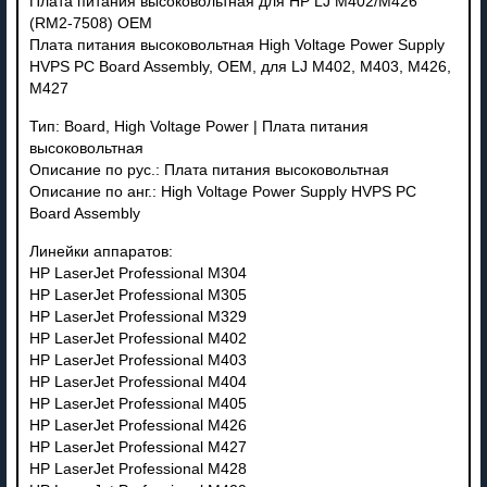
Плата питания высоковольтная для HP LJ M402/M426
(RM2-7508) OEM
Плата питания высоковольтная High Voltage Power Supply
HVPS PC Board Assembly, OEM, для LJ M402, M403, M426,
M427
Тип: Board, High Voltage Power | Плата питания
высоковольтная
Описание по рус.: Плата питания высоковольтная
Описание по анг.: High Voltage Power Supply HVPS PC
Board Assembly
Линейки аппаратов:
HP LaserJet Professional M304
HP LaserJet Professional M305
HP LaserJet Professional M329
HP LaserJet Professional M402
HP LaserJet Professional M403
HP LaserJet Professional M404
HP LaserJet Professional M405
HP LaserJet Professional M426
HP LaserJet Professional M427
HP LaserJet Professional M428