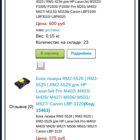
4023 | RM1-4234 для HP LaserJet M1522/
P1005/ P1505/ P1606/ Pro M201/ M402/
M427/ M1132/ M1536/ Canon LBP3100/
LBP3010/ LBP6020
Цена:
600 руб
плюс
доставка
Вес:
0.15 кг.
Количество на складе:
23
В корзину
Подробнее
Блок лазера RM2-5528 | RM2-
5525 | RM2-5529 для HP
LaserJett Pro M402/ M403/
M426/ M427/ M506/ M501/
(Код:
M527/ Canon LBP-3120
Отзывов (0)
15463
)
Блок лазера RM2-5528 | RM2-5525 |
RM2-5529 для HP LaserJett Pro M402/
M403/ M426/ M427/ M506/ M501/ M527/
Canon LBP-3120
Цена:
375 руб