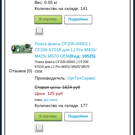
Вес:
0.05 кг.
Количество на складе:
141
В корзину
Подробнее
Плата факса CF206-60001 |
CF206-67018 для LJ Pro M401/
(Код:
18525
)
M425/ M570 OEM
Плата факса CF206-60001 | CF206-
67018 для LJ Pro M401/ M425/ M570
Отзывов (0)
OEM
Производитель:
ОргТехСервис
Старая цена:
1624 руб
Цена:
125 руб
плюс
доставка
Количество на складе:
177
В корзину
Подробнее