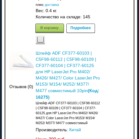
плюс
доставка
Вес:
0.4 кг.
Количество на складе:
145
В корзину
Подробнее
Шлейф ADF CF377-60103 |
C5F98-60112 | C5F98-60109 |
CF377-60104 | CF377-60125
для HP LaserJet Pro M402/
M426/ M427/ Color LaserJet Pro
M153/ M154/ M252/ M377/
Отзывов (0)
(Код:
M477 совместимый 10pin
16275
)
Шлейф ADF CF377-60103 | C5F98-60112
| C5F98-60109 | CF377-60104 | CF377-
60125 для HP LaserJet Pro M402/ M426/
M427/ Color LaserJet Pro M153/ M154/
M252/ M377/ M477 совместимый
Производитель:
Китай