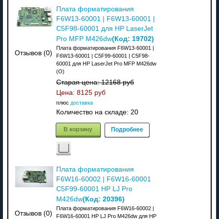
Плата форматирования
F6W13-60001 | F6W13-60001 |
C5F98-60001 для HP LaserJet
(Код:
19702
)
Pro MFP M426dw
Плата форматирования F6W13-60001 |
Отзывов (0)
F6W13-60001 | C5F99-60001 | C5F98-
60001 для HP LaserJet Pro MFP M426dw
(О)
Старая цена:
12168 руб
Цена:
8125 руб
плюс
доставка
Количество на складе:
20
В корзину
Подробнее
Плата форматирования
F6W16-60002 | F6W16-60001
C5F99-60001 HP LJ Pro
(Код:
20396
)
M426dw
Плата форматирования F6W16-60002 |
Отзывов (0)
F6W16-60001 HP LJ Pro M426dw для HP