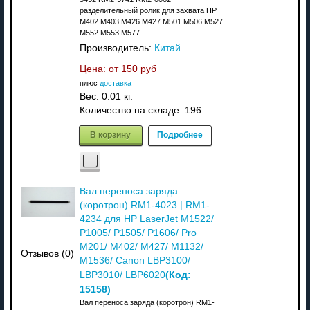
разделительный ролик для захвата HP
M402 M403 M426 M427 M501 M506 M527
M552 M553 M577
Производитель:
Китай
Цена: от
150 руб
плюс
доставка
Вес:
0.01 кг.
Количество на складе:
196
В корзину
Подробнее
Вал переноса заряда
(коротрон) RM1-4023 | RM1-
4234 для HP LaserJet M1522/
P1005/ P1505/ P1606/ Pro
M201/ M402/ M427/ M1132/
Отзывов (0)
M1536/ Canon LBP3100/
(Код:
LBP3010/ LBP6020
15158
)
Вал переноса заряда (коротрон) RM1-