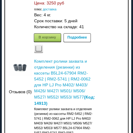
Цена:
3250 руб
плюс
доставка
Вес:
4 кг.
Срок поставки:
5 дней
Количество на складе:
41
В корзину
Подробнее
Комплект ролики захвата и
отделения (резинки) из
кассеты B5L24-67904 RM2-
5452 | RM2-5741 | RM2-0062
для HP LJ Pro M402/ M403/
M426/ M427/ M501/ M506/
Отзывов (0)
(Код:
M527/ M552/ M553/ M577
14913
)
Комплект ролики захвата и отделения
(резинки) из кассеты RM2-5452 | RM2-
5741 | RM2-0062 для HP LJ Pro M402/
M403/ M426/ M427/ M501/ M506/ M527/
M552/ M553/ M577 B5L24-67904 RM2-
5452 RM2-5741 RM2-0062