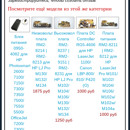
Зарегистрируйтесь, чтобы создать отзыв.
Посмотрите ещё модели из этой же категории
Низковольтная
Высоковольтная
Плата DC
Плата
Блок
плата
плата
Controller
питания
питания
RM2-
RM2-
RG5-4606
RM2-8211
0950-
8214 |
8237 |
для HP
| RM2-
4082 для
RM2-
RM2-
LaserJet
8212 для
HP
8213 для
9151 |
1100/
HP
Photosmart
HP LJ Pro
RM2-
Canon
LaserJet
2600/
M130/
8231 для
LBP-800/
Pro M101/
7100/
M132/
HP LJ Pro
810/ P420
M102/
7150/
M134
M102/
(O)
M104/
7300/
1875 руб
M104/
1000 руб
M106/
7350/
M106/
M102a/
7500/
M130/
M102w/
7550/
M132/
M104a
5500/
M134
1000 руб
OfficeJet
1250 руб
7200/
7300/