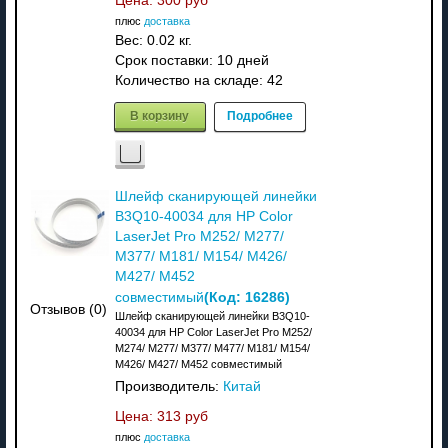
Цена:
300 руб
плюс
доставка
Вес:
0.02 кг.
Срок поставки:
10 дней
Количество на складе:
42
В корзину
Подробнее
Шлейф сканирующей линейки
B3Q10-40034 для HP Color
LaserJet Pro M252/ M277/
M377/ M181/ M154/ M426/
M427/ M452
(Код:
16286
)
совместимый
Отзывов (0)
Шлейф сканирующей линейки B3Q10-
40034 для HP Color LaserJet Pro M252/
M274/ M277/ M377/ M477/ M181/ M154/
M426/ M427/ M452 совместимый
Производитель:
Китай
Цена:
313 руб
плюс
доставка