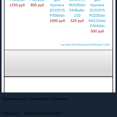
1250 руб
800 руб
Kyocera
M2035dn/
Kyocera
ECOSYS
TASKalfa-
ECOSYS
P3060dn
220
P2235dn/
1000 руб
625 руб
M4132idn/
P2040dn
500 руб
Copyright MAXXmarketing Webdesigner GmbH
Отправка заказа. Пожалуйста, подождите
...
Подождите... Кладем товар в корзину