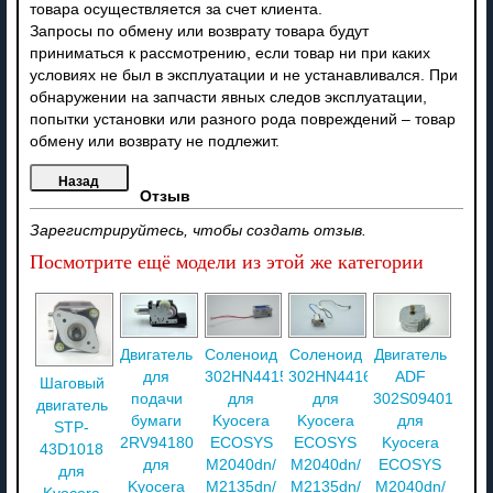
товара осуществляется за счет клиента.
Запросы по обмену или возврату товара будут
приниматься к рассмотрению, если товар ни при каких
условиях не был в эксплуатации и не устанавливался. При
обнаружении на запчасти явных следов эксплуатации,
попытки установки или разного рода повреждений – товар
обмену или возврату не подлежит.
Отзыв
Зарегистрируйтесь, чтобы создать отзыв.
Посмотрите ещё модели из этой же категории
Двигатель
Соленоид
Соленоид
Двигатель
для
302HN44150
302HN44160
ADF
Шаговый
подачи
для
для
302S094010
двигатель
бумаги
Kyocera
Kyocera
для
STP-
2RV94180
ECOSYS
ECOSYS
Kyocera
43D1018
для
M2040dn/
M2040dn/
ECOSYS
для
Kyocera
M2135dn/
M2135dn/
M2040dn/