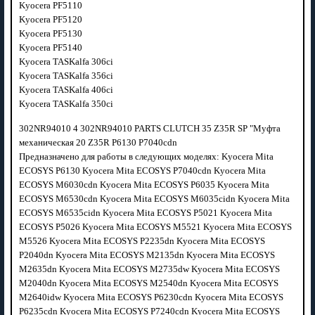
Kyocera PF5110
Kyocera PF5120
Kyocera PF5130
Kyocera PF5140
Kyocera TASKalfa 306ci
Kyocera TASKalfa 356ci
Kyocera TASKalfa 406ci
Kyocera TASKalfa 350ci
302NR94010 4 302NR94010 PARTS CLUTCH 35 Z35R SP "Муфта
механическая 20 Z35R P6130 P7040cdn
Предназначено для работы в следующих моделях: Kyocera Mita
ECOSYS P6130 Kyocera Mita ECOSYS P7040cdn Kyocera Mita
ECOSYS M6030cdn Kyocera Mita ECOSYS P6035 Kyocera Mita
ECOSYS M6530cdn Kyocera Mita ECOSYS M6035cidn Kyocera Mita
ECOSYS M6535cidn Kyocera Mita ECOSYS P5021 Kyocera Mita
ECOSYS P5026 Kyocera Mita ECOSYS M5521 Kyocera Mita ECOSYS
M5526 Kyocera Mita ECOSYS P2235dn Kyocera Mita ECOSYS
P2040dn Kyocera Mita ECOSYS M2135dn Kyocera Mita ECOSYS
M2635dn Kyocera Mita ECOSYS M2735dw Kyocera Mita ECOSYS
M2040dn Kyocera Mita ECOSYS M2540dn Kyocera Mita ECOSYS
M2640idw Kyocera Mita ECOSYS P6230cdn Kyocera Mita ECOSYS
P6235cdn Kyocera Mita ECOSYS P7240cdn Kyocera Mita ECOSYS