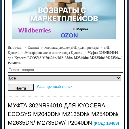
Вы здесь:
Главная
Комплектующие (ЗИП) для принтера
ЗИП
Kyocera
Электродвигатели и соленоиды Kyocera
Муфта 302NR94010
для Kyocera ECOSYS M2040dn/ M2135dn/ M2540dn/ M2635dn/ M2735dw/
P2040dn
Расширенный поиск
МУФТА 302NR94010 ДЛЯ KYOCERA
ECOSYS M2040DN/ M2135DN/ M2540DN/
M2635DN/ M2735DW/ P2040DN
(КОД:
16483
)