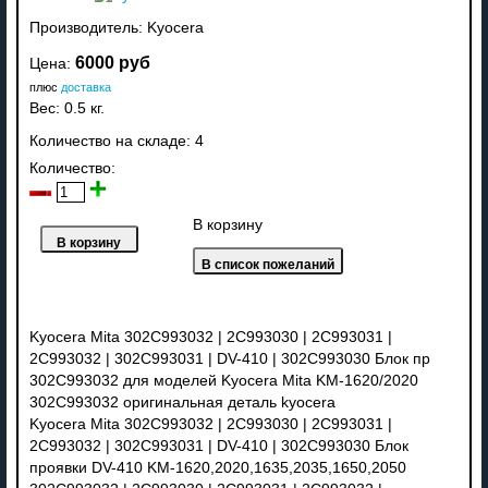
Производитель:
Kyocera
6000 руб
Цена:
плюс
доставка
Вес:
0.5 кг.
Количество на складе:
4
Количество:
В корзину
Kyocera Mita 302C993032 | 2C993030 | 2C993031 |
2C993032 | 302C993031 | DV-410 | 302C993030 Блок пр
302C993032 для моделей Kyocera Mita KM-1620/2020
302C993032 оригинальная деталь kyocera
Kyocera Mita 302C993032 | 2C993030 | 2C993031 |
2C993032 | 302C993031 | DV-410 | 302C993030 Блок
проявки DV-410 KM-1620,2020,1635,2035,1650,2050