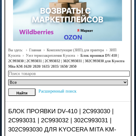
Вы здесь:
Главная
Комплектующие (ЗИП) для принтера
ЗИП
Kyocera
Узел термозакрепления Kyocera
Блок проявки DV-410 |
2C993030 | 2C993031 | 2C993032 | 302C993031 | 302C993030 для Kyocera
Mita KM-1620/ 2020/ 1635/ 2035/ 1650/ 2050
Расширенный поиск
БЛОК ПРОЯВКИ DV-410 | 2C993030 |
2C993031 | 2C993032 | 302C993031 |
302C993030 ДЛЯ KYOCERA MITA KM-