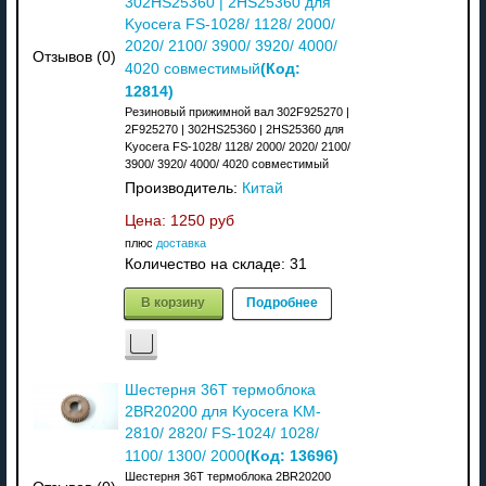
302HS25360 | 2HS25360 для
Kyocera FS-1028/ 1128/ 2000/
2020/ 2100/ 3900/ 3920/ 4000/
Отзывов (0)
(Код:
4020 совместимый
12814
)
Резиновый прижимной вал 302F925270 |
2F925270 | 302HS25360 | 2HS25360 для
Kyocera FS-1028/ 1128/ 2000/ 2020/ 2100/
3900/ 3920/ 4000/ 4020 совместимый
Производитель:
Китай
Цена:
1250 руб
плюс
доставка
Количество на складе:
31
В корзину
Подробнее
Шестерня 36T термоблока
2BR20200 для Kyocera KM-
2810/ 2820/ FS-1024/ 1028/
(Код:
13696
)
1100/ 1300/ 2000
Шестерня 36T термоблока 2BR20200