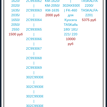
1620/
2C993062
KM-1620/
|
TASKALFA-
2020/
|
KM-2050/
302KK93052
2200/
1635/
2C993063
KM-1635
| FK-460
TASKALFA-
2035/
|
2000 руб
для
2201
1650/
2C993064
Kyocera
5375 руб
2050/
|
TASKalfa
2550
2C993065
180/ 181/
1500 руб
|
221/ 220
2C993066
10000
|
руб
2C993067
|
2C993068
|
2C993069
|
302C993061
|
302C993062
|
302C993063
|
302C993064