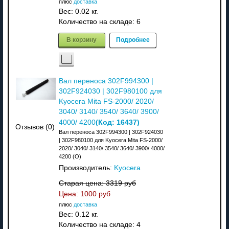
плюс
доставка
Вес:
0.02 кг.
Количество на складе:
6
В корзину
Подробнее
Вал переноса 302F994300 |
302F924030 | 302F980100 для
Kyocera Mita FS-2000/ 2020/
3040/ 3140/ 3540/ 3640/ 3900/
(Код:
16437
)
4000/ 4200
Отзывов (0)
Вал переноса 302F994300 | 302F924030
| 302F980100 для Kyocera Mita FS-2000/
2020/ 3040/ 3140/ 3540/ 3640/ 3900/ 4000/
4200 (О)
Производитель:
Kyocera
Старая цена:
3319 руб
Цена:
1000 руб
плюс
доставка
Вес:
0.12 кг.
Количество на складе:
4