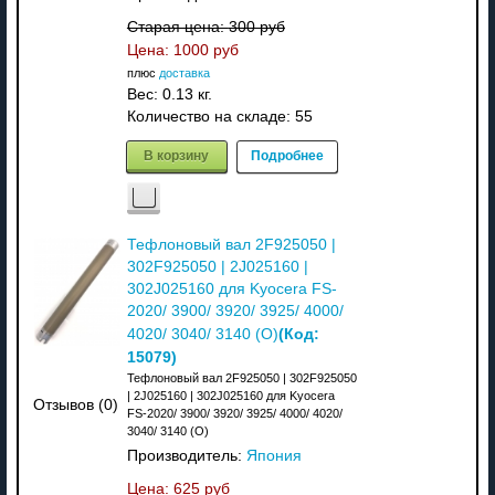
Старая цена:
300 руб
Цена:
1000 руб
плюс
доставка
Вес:
0.13 кг.
Количество на складе:
55
В корзину
Подробнее
Тефлоновый вал 2F925050 |
302F925050 | 2J025160 |
302J025160 для Kyocera FS-
2020/ 3900/ 3920/ 3925/ 4000/
(Код:
4020/ 3040/ 3140 (О)
15079
)
Тефлоновый вал 2F925050 | 302F925050
| 2J025160 | 302J025160 для Kyocera
Отзывов (0)
FS-2020/ 3900/ 3920/ 3925/ 4000/ 4020/
3040/ 3140 (О)
Производитель:
Япония
Цена:
625 руб