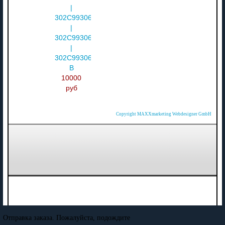
|
302C993065
|
302C993066
|
302C993067
В
10000
руб
Copyright MAXXmarketing Webdesigner GmbH
Отправка заказа. Пожалуйста, подождите