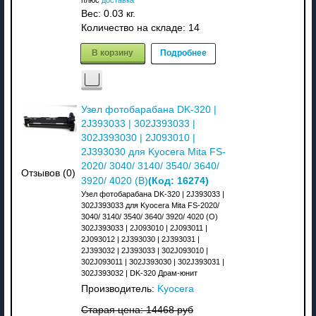
Вес:
0.03 кг.
Количество на складе:
14
В корзину
Подробнее
Узел фотобарабана DK-320 |
2J393033 | 302J393033 |
302J393030 | 2J093010 |
2J393030 для Kyocera Mita FS-
2020/ 3040/ 3140/ 3540/ 3640/
Отзывов (0)
(Код:
16274
)
3920/ 4020 (В)
Узел фотобарабана DK-320 | 2J393033 |
302J393033 для Kyocera Mita FS-2020/
3040/ 3140/ 3540/ 3640/ 3920/ 4020 (О)
302J393033 | 2J093010 | 2J093011 |
2J093012 | 2J393030 | 2J393031 |
2J393032 | 2J393033 | 302J093010 |
302J093011 | 302J393030 | 302J393031 |
302J393032 | DK-320 Драм-юнит
Производитель:
Kyocera
Старая цена:
14468 руб