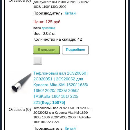
Отзывов (0)
для Kyocera KM-2810/ 2820/ FS-1024/
1028/ 1100/ 1300/ 2000
Производитель:
Китай
Цена:
125 руб
плюс
доставка
Вес:
0.02 кг.
Количество на складе:
42
В корзину
Подробнее
Тефлоновый вал 2C920050 |
2C920051 | 2C920052 для
Kyocera Mita KM-1620/ 1635/
1650/ 2020/ 2035/ 2050/
TASKalfa-180/ 181/ 220/
(Код:
15075
)
221
Тефлоновый вал 2C920050 | 2C920051 |
Отзывов (0)
2C920052 для Kyocera Mita KM-1620/
1635/ 1650/ 2020/ 2035/ 2050/ TASKalfa-
180/ 181/ 220/ 221
Производитель:
Китай