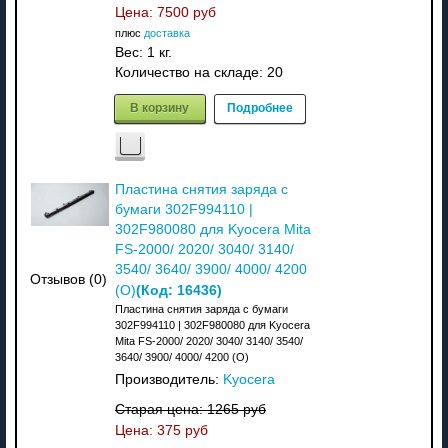
Цена:
7500 руб
плюс
доставка
Вес:
1 кг.
Количество на складе:
20
В корзину
Подробнее
Пластина снятия заряда с
бумаги 302F994110 |
302F980080 для Kyocera Mita
FS-2000/ 2020/ 3040/ 3140/
3540/ 3640/ 3900/ 4000/ 4200
Отзывов (0)
(Код:
16436
)
(О)
Пластина снятия заряда с бумаги
302F994110 | 302F980080 для Kyocera
Mita FS-2000/ 2020/ 3040/ 3140/ 3540/
3640/ 3900/ 4000/ 4200 (О)
Производитель:
Kyocera
Старая цена:
1265 руб
Цена:
375 руб