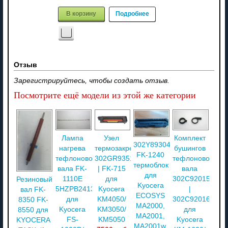
В корзину
Подробнее
Отзыв
Зарегистрируйтесь, чтобы создать отзыв.
Посмотрите ещё модели из этой же категории
Лампа
Узел
Комплект
302Y893040
нагрева
термозакрепления
бушингов
FK-1240
тефлонового
302GR93510
тефлонового
термоблок
вала FK-
| FK-715
вала
для
1110E
для
302C920152
Резиновый
Kyocera
5HZPB2413120102
Kyocera
|
вал FK-
ECOSYS
для
KM4050/
302C920160
8350 FK-
MA2000,
Kyocera
KM3050/
для
8550 для
MA2001,
FS-
KM5050
Kyocera
KYOCERA
MA2001w,