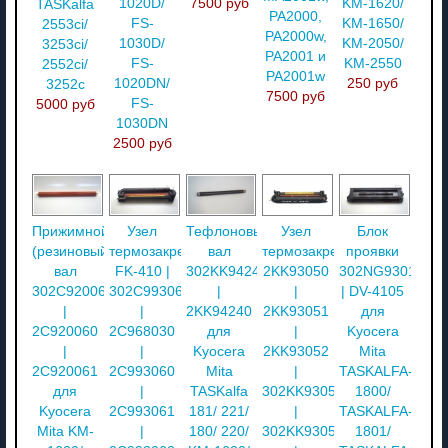
1020D/
7500 руб
KM-1620/
TASKalfa
PA2000,
FS-
KM-1650/
2553ci/
PA2000w,
1030D/
KM-2050/
3253ci/
PA2001 и
FS-
KM-2550
2552ci/
PA2001w
1020DN/
250 руб
3252c
7500 руб
FS-
5000 руб
1030DN
2500 руб
Прижимной
Узел
Тефлоновый
Узел
Блок
(резиновый)
термозакрепления
вал
термозакрепления
проявки
вал
FK-410 |
302KK94240
2KK93050
302NG93010
302C920061
302C993069
|
|
| DV-4105
|
|
2KK94240
2KK93051
для
2C920060
2C968030
для
|
Kyocera
|
|
Kyocera
2KK93052
Mita
2C920061
2C993060
Mita
|
TASKALFA-
для
|
TASKalfa
302KK93050
1800/
Kyocera
2C993061
181/ 221/
|
TASKALFA-
Mita KM-
|
180/ 220/
302KK93051
1801/