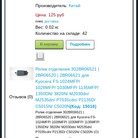
Производитель:
Китай
Цена:
125 руб
плюс
доставка
Вес:
0.02 кг.
Количество на складе:
42
В корзину
Подробнее
Ролик отделения 302BR06521 |
2BR06520 | 2BR06521 для
Kyocera FS-1024MFP/
1028MFP/ 1030MFP/ 1135MFP/
1350DN/ 3820N/ M2030dn/
Отзывов (0)
M2535dn/ P7035cdn/ P2135D/
(Код:
15016
)
C5015N/ C5020N
Ролик отделения 302BR06521 |
2BR06520 | 2BR06521 для Kyocera FS-
1024MFP/ 1028MFP/ 1030MFP/ 1135MFP/
1350DN/ 3820N/ M2030dn/ M2535dn/
P7035cdn/ P2135D/ C5015N/ C5020N (О)