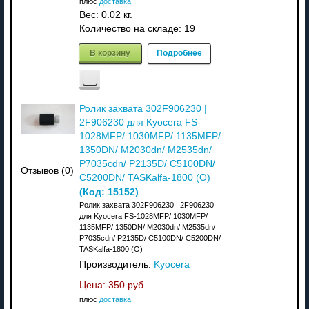
плюс
доставка
Вес:
0.02 кг.
Количество на складе:
19
В корзину
Подробнее
Ролик захвата 302F906230 |
2F906230 для Kyocera FS-
1028MFP/ 1030MFP/ 1135MFP/
1350DN/ M2030dn/ M2535dn/
P7035cdn/ P2135D/ C5100DN/
Отзывов (0)
C5200DN/ TASKalfa-1800 (О)
(Код:
15152
)
Ролик захвата 302F906230 | 2F906230
для Kyocera FS-1028MFP/ 1030MFP/
1135MFP/ 1350DN/ M2030dn/ M2535dn/
P7035cdn/ P2135D/ C5100DN/ C5200DN/
TASKalfa-1800 (О)
Производитель:
Kyocera
Цена:
350 руб
плюс
доставка