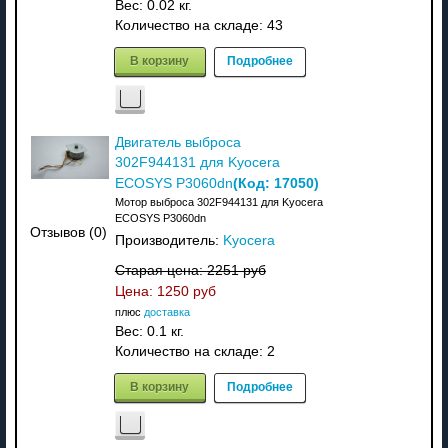
Вес:
0.02 кг.
Количество на складе:
43
В корзину
Подробнее
Двигатель выброса
302F944131 для Kyocera
(Код:
17050
)
ECOSYS P3060dn
Мотор выброса 302F944131 для Kyocera
ECOSYS P3060dn
Отзывов (0)
Производитель:
Kyocera
Старая цена:
2251 руб
Цена:
1250 руб
плюс
доставка
Вес:
0.1 кг.
Количество на складе:
2
В корзину
Подробнее