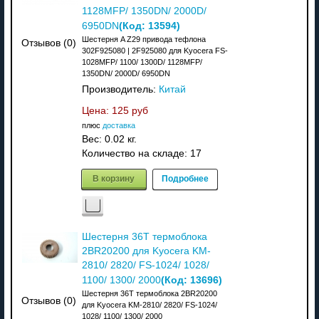
1128MFP/ 1350DN/ 2000D/
(Код:
13594
)
6950DN
Шестерня A Z29 привода тефлона
Отзывов (0)
302F925080 | 2F925080 для Kyocera FS-
1028MFP/ 1100/ 1300D/ 1128MFP/
1350DN/ 2000D/ 6950DN
Производитель:
Китай
Цена:
125 руб
плюс
доставка
Вес:
0.02 кг.
Количество на складе:
17
В корзину
Подробнее
Шестерня 36T термоблока
2BR20200 для Kyocera KM-
2810/ 2820/ FS-1024/ 1028/
(Код:
13696
)
1100/ 1300/ 2000
Шестерня 36T термоблока 2BR20200
Отзывов (0)
для Kyocera KM-2810/ 2820/ FS-1024/
1028/ 1100/ 1300/ 2000