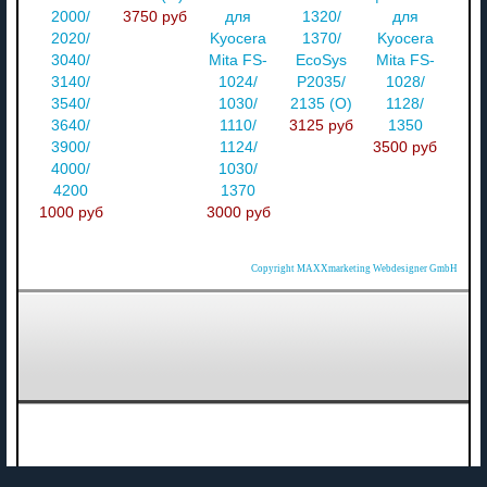
2000/
3750 руб
для
1320/
для
2020/
Kyocera
1370/
Kyocera
3040/
Mita FS-
EcoSys
Mita FS-
3140/
1024/
P2035/
1028/
3540/
1030/
2135 (О)
1128/
3640/
1110/
3125 руб
1350
3900/
1124/
3500 руб
4000/
1030/
4200
1370
1000 руб
3000 руб
Copyright MAXXmarketing Webdesigner GmbH