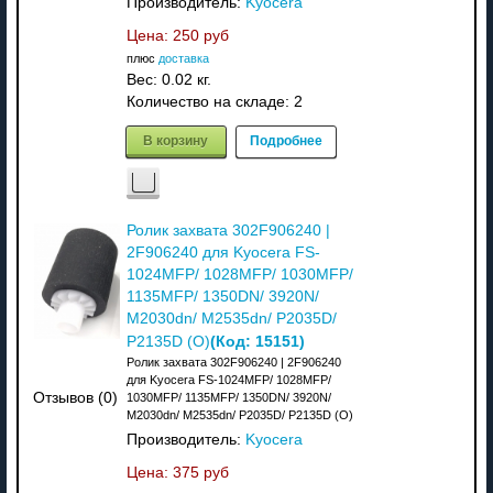
Производитель:
Kyocera
Цена:
250 руб
плюс
доставка
Вес:
0.02 кг.
Количество на складе:
2
В корзину
Подробнее
Ролик захвата 302F906240 |
2F906240 для Kyocera FS-
1024MFP/ 1028MFP/ 1030MFP/
1135MFP/ 1350DN/ 3920N/
M2030dn/ M2535dn/ P2035D/
(Код:
15151
)
P2135D (О)
Ролик захвата 302F906240 | 2F906240
для Kyocera FS-1024MFP/ 1028MFP/
Отзывов (0)
1030MFP/ 1135MFP/ 1350DN/ 3920N/
M2030dn/ M2535dn/ P2035D/ P2135D (О)
Производитель:
Kyocera
Цена:
375 руб