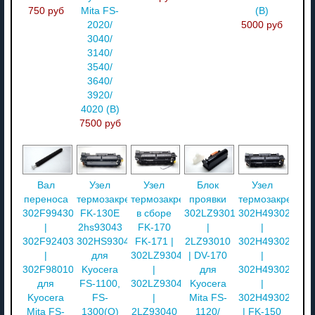
750 руб
Mita FS-
(В)
2020/
5000 руб
3040/
3140/
3540/
3640/
3920/
4020 (В)
7500 руб
Вал
Узел
Узел
Блок
Узел
переноса
термозакрепления
термозакрепления
проявки
термозакреплен
302F994300
FK-130E
в сборе
302LZ93010
302H493023
|
2hs93043
FK-170
|
|
302F924030
302HS93043
FK-171 |
2LZ93010
302H493022
|
для
302LZ93041
| DV-170
|
302F980100
Kyocera
|
для
302H493021
для
FS-1100,
302LZ93040
Kyocera
|
Kyocera
FS-
|
Mita FS-
302H493020
Mita FS-
1300(О)
2LZ93040
1120/
| FK-150