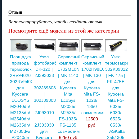
Отзыв
Зарегистрируйтесь, чтобы создать отзыв.
Посмотрите ещё модели из этой же категории
Площадка
Узел
Сервисный
Сервисный
Узел
привода
фотобарабана
комплект
комплект
термозакреплен
термоблока
DK-320 |
1702ML0NL0
1702H98EU0
302K393120
2RV94020
2J393033
| MK-1140
| MK-130
| FK-475 |
302RV94020
|
для
для
FK-475E
для
302J393033
Kyocera
Kyocera
для
Kyocera
|
Mita
Mita FS-
Kyocera
ECOSYS
302J393030
EcoSys
1028/
Mita FS-
M2040dn/
|
M2035/
1350
6025/
M2135dn/
2J093010
M2535/
совместимый
6030/
M2540dn/
|
FS-1035/
12500
6525/
M2635dn/
2J393030
FS-1135
руб
6530/
M2735dw/
для
совместимый
TASKalfa
P2040dn
Kyocera
6250 руб
255/ 305