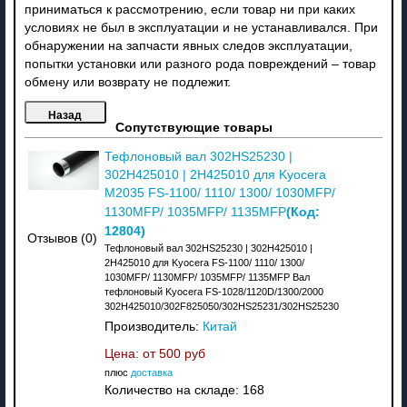
приниматься к рассмотрению, если товар ни при каких
условиях не был в эксплуатации и не устанавливался. При
обнаружении на запчасти явных следов эксплуатации,
попытки установки или разного рода повреждений – товар
обмену или возврату не подлежит.
Сопутствующие товары
Тефлоновый вал 302HS25230 |
302H425010 | 2H425010 для Kyocera
M2035 FS-1100/ 1110/ 1300/ 1030MFP/
(Код:
1130MFP/ 1035MFP/ 1135MFP
12804
)
Отзывов (0)
Тефлоновый вал 302HS25230 | 302H425010 |
2H425010 для Kyocera FS-1100/ 1110/ 1300/
1030MFP/ 1130MFP/ 1035MFP/ 1135MFP Вал
тефлоновый Kyocera FS-1028/1120D/1300/2000
302H425010/302F825050/302HS25231/302HS25230
Производитель:
Китай
Цена: от
500 руб
плюс
доставка
Количество на складе:
168