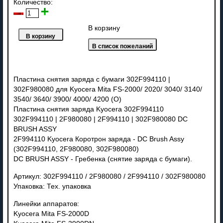
Количество:
В корзину
Пластина снятия заряда с бумаги 302F994110 |
302F980080 для Kyocera Mita FS-2000/ 2020/ 3040/ 3140/
3540/ 3640/ 3900/ 4000/ 4200 (О)
Пластина снятия заряда Kyocera 302F994110
302F994110 | 2F980080 | 2F994110 | 302F980080 DC
BRUSH ASSY
2F994110 Kyocera Коротрон заряда - DC Brush Assy
(302F994110, 2F980080, 302F980080)
DC BRUSH ASSY - Гребенка (снятие заряда с бумаги).
Артикул: 302F994110 / 2F980080 / 2F994110 / 302F980080
Упаковка: Тех. упаковка
Линейки аппаратов:
Kyocera Mita FS-2000D