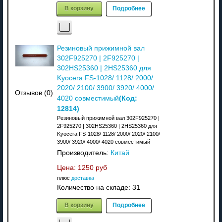
В корзину
Подробнее
Резиновый прижимной вал
302F925270 | 2F925270 |
302HS25360 | 2HS25360 для
Kyocera FS-1028/ 1128/ 2000/
2020/ 2100/ 3900/ 3920/ 4000/
Отзывов (0)
(Код:
4020 совместимый
12814
)
Резиновый прижимной вал 302F925270 |
2F925270 | 302HS25360 | 2HS25360 для
Kyocera FS-1028/ 1128/ 2000/ 2020/ 2100/
3900/ 3920/ 4000/ 4020 совместимый
Производитель:
Китай
Цена:
1250 руб
плюс
доставка
Количество на складе:
31
В корзину
Подробнее