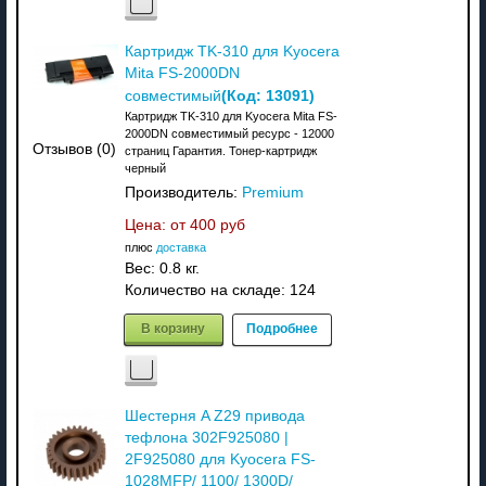
Картридж TK-310 для Kyocera
Mita FS-2000DN
(Код:
13091
)
совместимый
Картридж TK-310 для Kyocera Mita FS-
2000DN совместимый ресурс - 12000
Отзывов (0)
страниц Гарантия. Тонер-картридж
черный
Производитель:
Premium
Цена: от
400 руб
плюс
доставка
Вес:
0.8 кг.
Количество на складе:
124
В корзину
Подробнее
Шестерня A Z29 привода
тефлона 302F925080 |
2F925080 для Kyocera FS-
1028MFP/ 1100/ 1300D/