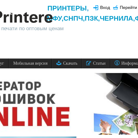
ПРИНТЕРЫ
,
Вход
Перейти 
МФУ,
СНПЧ,
ПЗК,
ЧЕРНИЛА,
 печати по оптовым ценам
луг
Мобильная версия
Скачать
Статьи
Информ