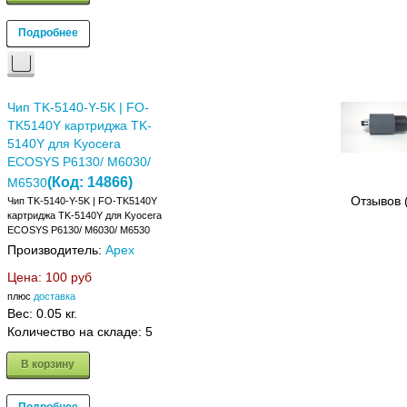
Подробнее
Чип TK-5140-Y-5K | FO-
TK5140Y картриджа TK-
5140Y для Kyocera
ECOSYS P6130/ M6030/
(Код:
14866
)
M6530
Отзывов 
Чип TK-5140-Y-5K | FO-TK5140Y
картриджа TK-5140Y для Kyocera
ECOSYS P6130/ M6030/ M6530
Производитель:
Apex
Цена:
100 руб
плюс
доставка
Вес:
0.05 кг.
Количество на складе:
5
В корзину
Подробнее