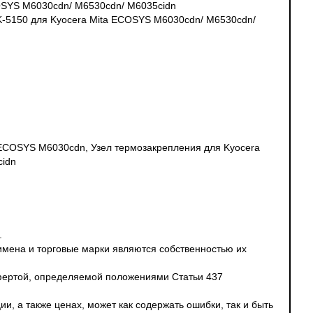
COSYS M6030cdn/ M6530cdn/ M6035cidn
K-5150 для Kyocera Mita ECOSYS M6030cdn/ M6530cdn/
 ECOSYS M6030cdn, Узел термозакрепления для Kyocera
cidn
.
 имена и торговые марки являются собственностью их
офертой, определяемой положениями Статьи 437
и, а также ценах, может как содержать ошибки, так и быть