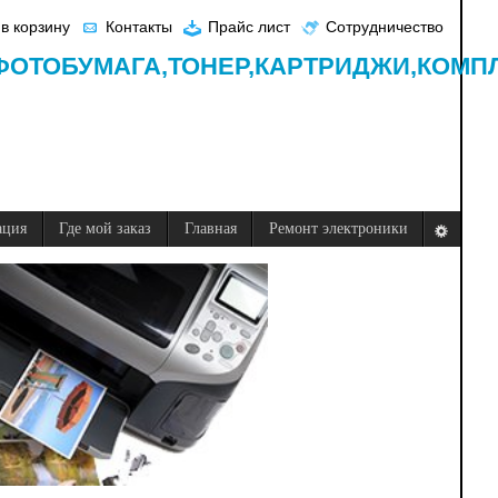
в корзину
Контакты
Прайс лист
Сотрудничество
ФОТОБУМАГА,
ТОНЕР,
КАРТРИДЖИ,
КОМП
ация
Где мой заказ
Главная
Ремонт электроники