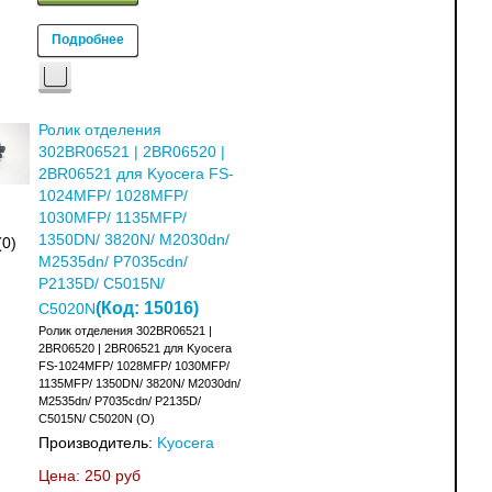
Подробнее
Ролик отделения
302BR06521 | 2BR06520 |
2BR06521 для Kyocera FS-
1024MFP/ 1028MFP/
1030MFP/ 1135MFP/
1350DN/ 3820N/ M2030dn/
(0)
M2535dn/ P7035cdn/
P2135D/ C5015N/
(Код:
15016
)
C5020N
Ролик отделения 302BR06521 |
2BR06520 | 2BR06521 для Kyocera
FS-1024MFP/ 1028MFP/ 1030MFP/
1135MFP/ 1350DN/ 3820N/ M2030dn/
M2535dn/ P7035cdn/ P2135D/
C5015N/ C5020N (О)
Производитель:
Kyocera
Цена:
250 руб