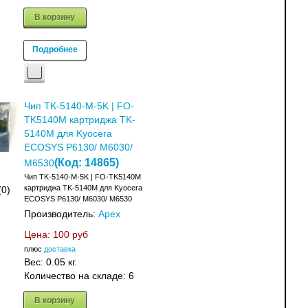
В корзину
Подробнее
Чип TK-5140-M-5K | FO-
TK5140M картриджа TK-
5140M для Kyocera
ECOSYS P6130/ M6030/
(Код:
14865
)
M6530
Чип TK-5140-M-5K | FO-TK5140M
картриджа TK-5140M для Kyocera
(0)
ECOSYS P6130/ M6030/ M6530
Производитель:
Apex
Цена:
100 руб
плюс
доставка
Вес:
0.05 кг.
Количество на складе:
6
В корзину