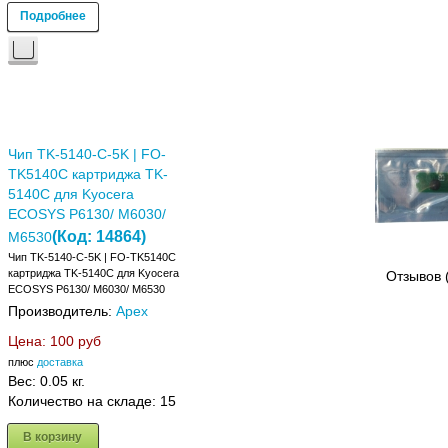
Подробнее
Чип TK-5140-C-5K | FO-
TK5140C картриджа TK-
5140C для Kyocera
ECOSYS P6130/ M6030/
(Код:
14864
)
M6530
Чип TK-5140-C-5K | FO-TK5140C
картриджа TK-5140C для Kyocera
Отзывов 
ECOSYS P6130/ M6030/ M6530
Производитель:
Apex
Цена:
100 руб
плюс
доставка
Вес:
0.05 кг.
Количество на складе:
15
В корзину