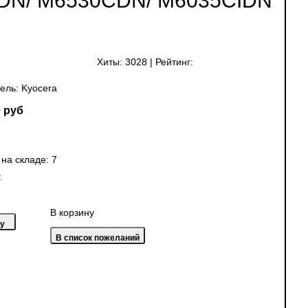
DN/ M6530CDN/ M6035CIDN
Хиты:
3028
|
Рейтинг:
ель:
Kyocera
 руб
 на складе:
7
:
В корзину