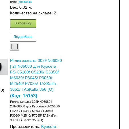
плюс
доставка
Вес:
0.02 кг.
Количество на складе:
2
В корзину
Подробнее
Ролик захвата 302HN06080
| 2HN06080 для Kyocera
FS-C5100/ C5200/ C5350/
M6030/ P3045/ P3050/
M2540/ P7035/ TASKalfa-
3051/ TASKalfa 356 (О)
(0)
(Код:
15153
)
Ролик захвата 302HN06080 |
2HN06080 для Kyocera FS-C5100/
C5200/ C5350/ M6030/ P3045/
P3050/ M2540/ P7035/ TASKalfa-
3051/ TASKalfa 356 (О)
Производитель:
Kyocera