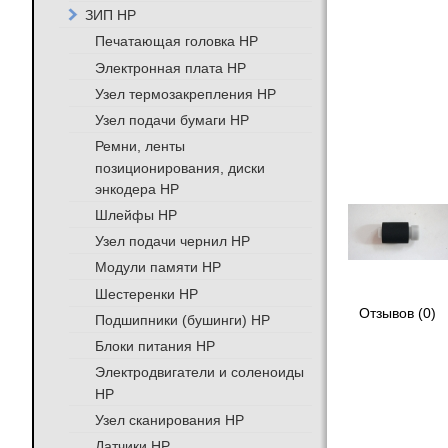
ЗИП HP
Печатающая головка HP
Электронная плата HP
Узел термозакрепления HP
Узел подачи бумаги HP
Ремни, ленты
позиционирования, диски
энкодера HP
Шлейфы HP
Узел подачи чернил HP
Модули памяти HP
Шестеренки HP
Отзывов (0)
Подшипники (бушинги) HP
Блоки питания HP
Электродвигатели и соленоиды
HP
Узел сканирования HP
Датчики HP