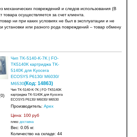
без механических повреждений и следов использования (В
т товара осуществляется за счет клиента.
овар ни при каких условиях не был в эксплуатации и не
ки установки или разного рода повреждений – товар обмену
Чип TK-5140-K-7K | FO-
TK5140K картриджа TK-
5140K для Kyocera
ECOSYS P6130/ M6030/
(Код:
14863
)
M6530
Чип TK-5140-K-7K | FO-TK5140K
картриджа TK-5140K для Kyocera
(0)
ECOSYS P6130/ M6030/ M6530
Производитель:
Apex
Цена:
100 руб
плюс
доставка
Вес:
0.05 кг.
Количество на складе:
44