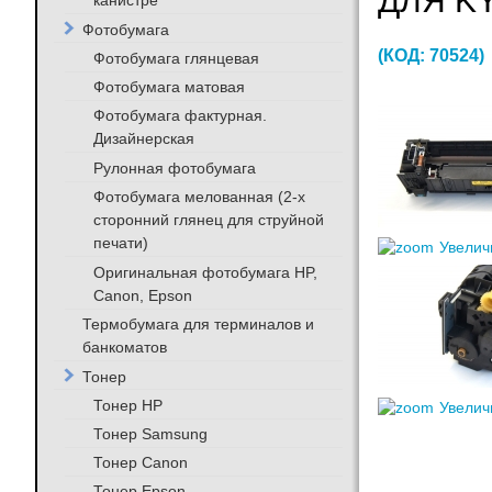
ДЛЯ K
канистре
Фотобумага
(КОД:
70524
)
Фотобумага глянцевая
Фотобумага матовая
Фотобумага фактурная.
Дизайнерская
Рулонная фотобумага
Фотобумага мелованная (2-х
сторонний глянец для струйной
печати)
Увелич
Оригинальная фотобумага HP,
Canon, Epson
Термобумага для терминалов и
банкоматов
Тонер
Тонер HP
Увелич
Тонер Samsung
Тонер Canon
Тонер Epson