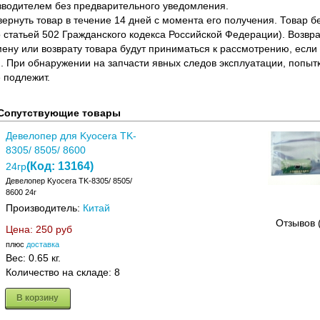
водителем без предварительного уведомления.
вернуть товар в течение 14 дней с момента его получения. Товар 
о статьей 502 Гражданского кодекса Российской Федерации). Возвра
ену или возврату товара будут приниматься к рассмотрению, если т
. При обнаружении на запчасти явных следов эксплуатации, попыт
 подлежит.
Сопутствующие товары
Девелопер для Kyocera TK-
8305/ 8505/ 8600
(Код:
13164
)
24гр
Девелопер Kyocera TK-8305/ 8505/
8600 24г
Производитель:
Китай
Отзывов 
Цена:
250 руб
плюс
доставка
Вес:
0.65 кг.
Количество на складе:
8
В корзину