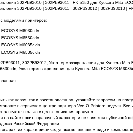
епления 302PB93010 | 302PB93011 | FK-5150 для Kyocera Mita E
епления 302PB93010 | 302PB93011 | 302PB93012 | 302PB93013 | F
 с моделями принтеров:
ta ECOSYS M6030cdn
ta ECOSYS M6530cdn
ta ECOSYS M6035cidn
ta ECOSYS M6535cidn
2PB93011, 302PB93012, Узел термозакрепления для Kyocera Mita
6530cdn, Узел термозакрепления для Kyocera Mita ECOSYS M6035
овленная
ть как новая, так и восстановленная, уточняйте запросом на почту
становке в сервисном центре партнера Vce-O-Printere неделя. Все
спользуются только с целью описания продукта.
 на сайте носит справочный характер и не является публичной 
одекса Российской Федерации.
оварах, их характеристиках, упаковке, внешнем виде и комплектаци