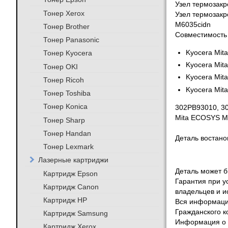
Узел термозакр
Тонер Xerox
Узел термозакр
M6035cidn
Тонер Brother
Совместимость
Тонер Panasonic
Тонер Kyocera
Kyocera Mi
Kyocera Mi
Тонер OKI
Kyocera Mi
Тонер Ricoh
Kyocera Mi
Тонер Toshiba
Тонер Konica
302PB93010, 30
Mita ECOSYS M
Тонер Sharp
Тонер Handan
Деталь востан
Тонер Lexmark
Лазерные картриджи
Деталь может бы
Картридж Epson
Гарантия при у
Картридж Canon
владельцев и и
Картридж HP
Вся информация
Гражданского к
Картридж Samsung
Информация о т
Картридж Xerox