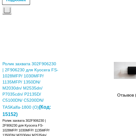
Ролик захвата 302F906230
| 2F906230 для Kyocera FS-
1028MFP/ 1030MFP/
1135MFP/ 1350DN/
M2030dn/ M2535dn/
P7035cdn/ P2135D/
Отзывов 
C5100DN/ C5200DN/
(Код:
TASKalfa-1800 (О)
15152
)
Ролик захвата 302F906230 |
2F906230 для Kyocera FS-
1028MFP/ 1030MFP/ 1135MFP/
1350DN/ M2030dn/ M2535dn/