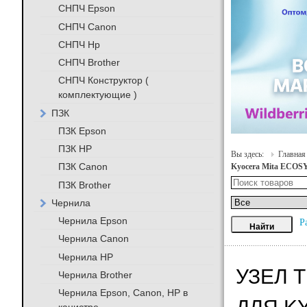
СНПЧ Epson
СНПЧ Canon
СНПЧ Hp
СНПЧ Brother
СНПЧ Конструктор (
комплектующие )
ПЗК
ПЗК Epson
ПЗК HP
Вы здесь:
Главная
ПЗК Canon
Kyocera Mita ECOSY
ПЗК Brother
Чернила
Чернила Epson
Р
Чернила Canon
Чернила HP
УЗЕЛ Т
Чернила Brother
Чернила Epson, Canon, HP в