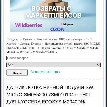
Вы здесь:
Главная
Комплектующие (ЗИП) для принтера
ЗИП
Kyocera
Датчики Kyocera
Датчик лотка ручной подачи SW. MICRO
SM055200 7SM010104+++H01 для Kyocera ECOSYS M2040dn/ M2135dn/
M2540dn/ M2635dn/ M2735dw/ P2040dn
Расширенный поиск
ДАТЧИК ЛОТКА РУЧНОЙ ПОДАЧИ SW.
MICRO SM055200 7SM010104+++H01
ДЛЯ KYOCERA ECOSYS M2040DN/