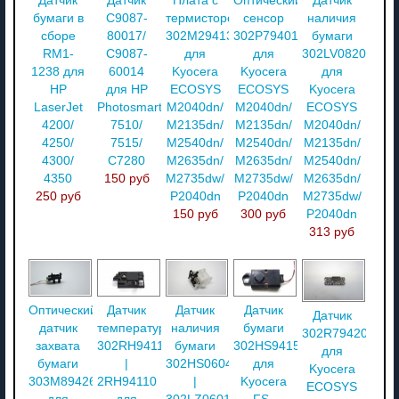
Датчик
Датчик
Плата с
Оптический
Датчик
бумаги в
C9087-
термистором
сенсор
наличия
сборе
80017/
302M294130
302P794010
бумаги
RM1-
C9087-
для
для
302LV08201
1238 для
60014
Kyocera
Kyocera
для
HP
для HP
ECOSYS
ECOSYS
Kyocera
LaserJet
Photosmart
M2040dn/
M2040dn/
ECOSYS
4200/
7510/
M2135dn/
M2135dn/
M2040dn/
4250/
7515/
M2540dn/
M2540dn/
M2135dn/
4300/
C7280
M2635dn/
M2635dn/
M2540dn/
4350
150 руб
M2735dw/
M2735dw/
M2635dn/
250 руб
P2040dn
P2040dn
M2735dw/
150 руб
300 руб
P2040dn
313 руб
Оптический
Датчик
Датчик
Датчик
Датчик
датчик
температуры
наличия
бумаги
302R794200
захвата
302RH94110
бумаги
302HS94150
для
бумаги
|
302HS06040
для
Kyocera
303M894260
2RH94110
|
Kyocera
ECOSYS