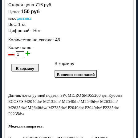
Старая цена
716 руб
150 руб
Цена:
плюс
доставка
Вес:
1 кг.
Цифровой
:
Нет
Количество на складе:
43
Количество:
В корзину
Датчик лотка ручной подачи SW. MICRO SM055200 для
Kyocera
ECOSYS M2040dn/ M2135dn/ M2540dn/ M2540dw/ M2635dn/
M2635dw/ M2640idw/ M2735dw/ P2040dn/ P2040dw/ P2235dn/
P2235dw
Модели аппаратов: