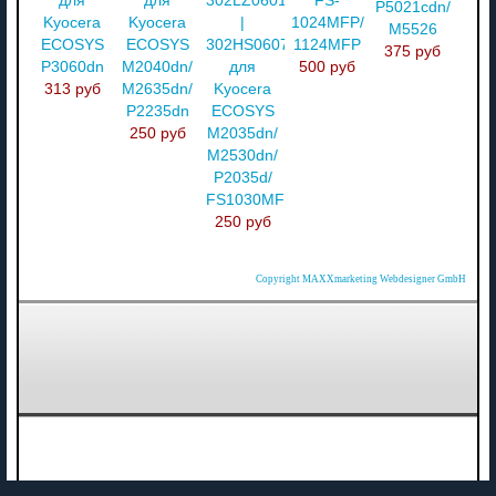
для
для
302LZ06011
FS-
P5021cdn/
Kyocera
Kyocera
|
1024MFP/
M5526
ECOSYS
ECOSYS
302HS06071
1124MFP
375 руб
P3060dn
M2040dn/
для
500 руб
313 руб
M2635dn/
Kyocera
P2235dn
ECOSYS
250 руб
M2035dn/
M2530dn/
P2035d/
FS1030MFP
250 руб
Copyright MAXXmarketing Webdesigner GmbH