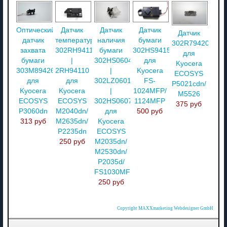
Оптический
Датчик
Датчик
Датчик
Датчик
датчик
температуры
наличия
бумаги
302R794200
захвата
302RH94110
бумаги
302HS94150
для
бумаги
|
302HS06040
для
Kyocera
303M894260
2RH94110
|
Kyocera
ECOSYS
для
для
302LZ06011
FS-
P5021cdn/
Kyocera
Kyocera
|
1024MFP/
M5526
ECOSYS
ECOSYS
302HS06071
1124MFP
375 руб
P3060dn
M2040dn/
для
500 руб
313 руб
M2635dn/
Kyocera
P2235dn
ECOSYS
250 руб
M2035dn/
M2530dn/
P2035d/
FS1030MFP
250 руб
Copyright MAXXmarketing Webdesigner GmbH