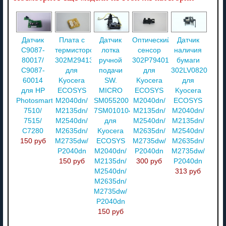
Датчик
Плата с
Датчик
Оптический
Датчик
C9087-
термистором
лотка
сенсор
наличия
80017/
302M294130
ручной
302P794010
бумаги
C9087-
для
подачи
для
302LV08201
60014
Kyocera
SW.
Kyocera
для
для HP
ECOSYS
MICRO
ECOSYS
Kyocera
Photosmart
M2040dn/
SM055200
M2040dn/
ECOSYS
7510/
M2135dn/
7SM010104+++H01
M2135dn/
M2040dn/
7515/
M2540dn/
для
M2540dn/
M2135dn/
C7280
M2635dn/
Kyocera
M2635dn/
M2540dn/
150 руб
M2735dw/
ECOSYS
M2735dw/
M2635dn/
P2040dn
M2040dn/
P2040dn
M2735dw/
150 руб
M2135dn/
300 руб
P2040dn
M2540dn/
313 руб
M2635dn/
M2735dw/
P2040dn
150 руб