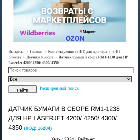
Вы здесь:
Главная
Комплектующие (ЗИП) для принтера
ЗИП
Kyocera
Датчики Kyocera
Датчик бумаги в сборе RM1-1238 для HP
LaserJet 4200/ 4250/ 4300/ 4350
Расширенный поиск
ДАТЧИК БУМАГИ В СБОРЕ RM1-1238
ДЛЯ HP LASERJET 4200/ 4250/ 4300/
4350
(КОД:
16204
)
Хиты:
2924
|
Рейтинг: