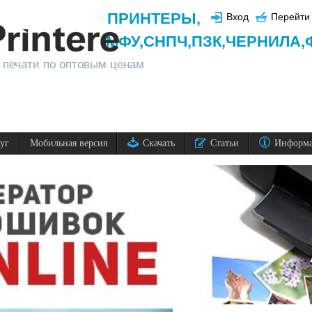
ПРИНТЕРЫ
,
Вход
Перейти 
МФУ,
СНПЧ,
ПЗК,
ЧЕРНИЛА,
 печати по оптовым ценам
луг
Мобильная версия
Скачать
Статьи
Информ