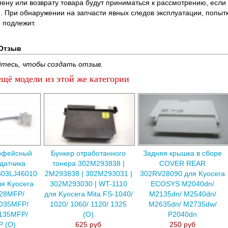
ену или возврату товара будут приниматься к рассмотрению, если т
. При обнаружении на запчасти явных следов эксплуатации, попыт
 подлежит.
Отзыв
тесь, чтобы создать отзыв.
щё модели из этой же категории
ерфейсный
Бункер отработанного
Задняя крышка в сборе
датчика
тонера 302M293838 |
COVER REAR
303LJ46010
2M293838 | 302M293031 |
302RV28090 для Kyocera
ля Kyocera
302M293030 | WT-1110
ECOSYS M2040dn/
028MFP/
для Kyocera Mita FS-1040/
M2135dn/ M2540dn/
1035MFP/
1020/ 1060/ 1120/ 1325
M2635dn/ M2735dw/
1135MFP/
(О)
P2040dn
 (O)
625 руб
250 руб