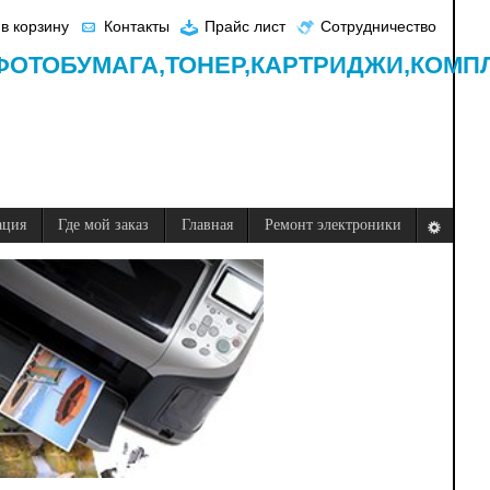
в корзину
Контакты
Прайс лист
Сотрудничество
ФОТОБУМАГА,
ТОНЕР,
КАРТРИДЖИ,
КОМП
ация
Где мой заказ
Главная
Ремонт электроники