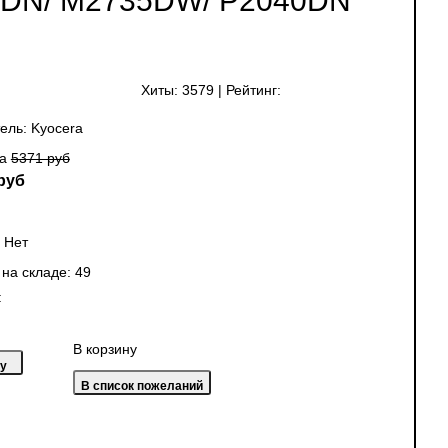
5DN/ M2735DW/ P2040DN
Хиты:
3579
|
Рейтинг:
ель:
Kyocera
на
5371 руб
руб
:
Нет
 на складе:
49
:
В корзину