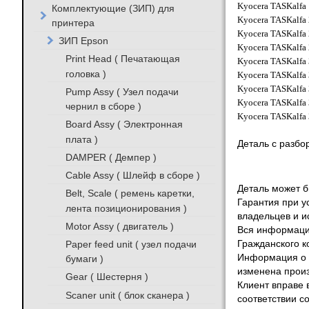
Kyocera TASKalfa
Комплектующие (ЗИП) для
Kyocera TASKalfa
принтера
Kyocera TASKalfa
ЗИП Epson
Kyocera TASKalfa
Print Head ( Печатающая
Kyocera TASKalfa
головка )
Kyocera TASKalfa
Kyocera TASKalfa
Pump Assy ( Узел подачи
Kyocera TASKalfa
чернил в сборе )
Kyocera TASKalfa
Board Assy ( Электронная
плата )
Деталь с разбо
DAMPER ( Демпер )
Cable Assy ( Шлейф в сборе )
Деталь может бы
Belt, Scale ( ремень каретки,
Гарантия при у
лента позиционирования )
владельцев и и
Motor Assy ( двигатель )
Вся информация
Paper feed unit ( узел подачи
Гражданского к
Информация о т
бумаги )
изменена произ
Gear ( Шестерня )
Клиент вправе 
Scaner unit ( блок сканера )
соответствии с