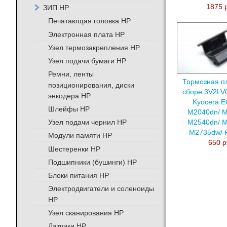
1875 
ЗИП HP
Печатающая головка HP
Электронная плата HP
Узел термозакрепления HP
Узел подачи бумаги HP
Ремни, ленты
Тормозная п
позиционирования, диски
сборе 3V2LV
энкодера HP
Kyocera 
Шлейфы HP
M2040dn/ M
Узел подачи чернил HP
M2540dn/ M
M2735dw/ 
Модули памяти HP
650 р
Шестеренки HP
Подшипники (бушинги) HP
Блоки питания HP
Электродвигатели и соленоиды
HP
Узел сканирования HP
Датчики HP