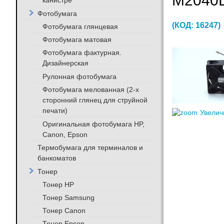
M2040D
канистре
Фотобумага
(КОД:
16247
)
Фотобумага глянцевая
Фотобумага матовая
Фотобумага фактурная.
Дизайнерская
Рулонная фотобумага
Фотобумага мелованная (2-х
сторонний глянец для струйной
печати)
Увелич
Оригинальная фотобумага HP,
Canon, Epson
Термобумага для терминалов и
банкоматов
Тонер
Тонер HP
Тонер Samsung
Тонер Canon
Тонер Epson