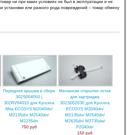
овар ни при каких условиях не был в эксплуатации и не
ки установки или разного рода повреждений – товар обмену
Передняя крышка в сборе
Механизм открытия лотка
302S004050 |
для картриджа
302RV94010 для Kyocera
302S002030 для Kyocera
Mita ECOSYS M2040dn/
ECOSYS M2040dn/
M2135dn/ M2540dn/
M2135dn/ M2540dn/
M2235dn
M2635dn/ M2735dw/
750 руб
P2040dn
150 руб