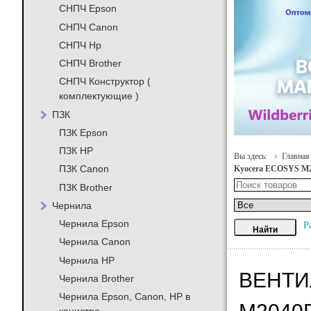
СНПЧ Epson
СНПЧ Canon
СНПЧ Hp
СНПЧ Brother
СНПЧ Конструктор (
комплектующие )
ПЗК
ПЗК Epson
ПЗК HP
Вы здесь:
Главная
ПЗК Canon
Kyocera ECOSYS M2
ПЗК Brother
Чернила
Чернила Epson
Р
Чернила Canon
Чернила HP
ВЕНТИ
Чернила Brother
Чернила Epson, Canon, HP в