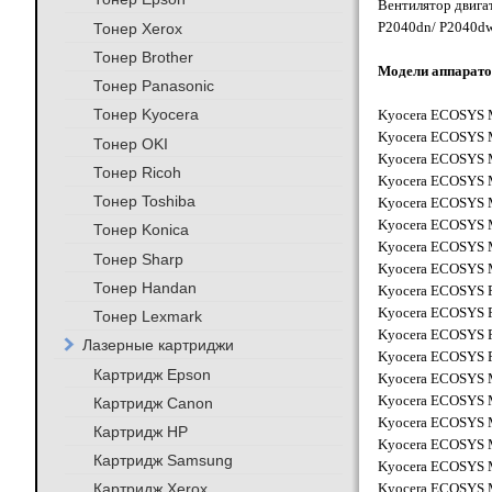
Вентилятор двиг
P2040dn/ P2040dw
Тонер Xerox
Тонер Brother
Модели аппарато
Тонер Panasonic
Тонер Kyocera
Kyocera ECOSYS M
Kyocera ECOSYS M
Тонер OKI
Kyocera ECOSYS M
Тонер Ricoh
Kyocera ECOSYS M
Тонер Toshiba
Kyocera ECOSYS M
Kyocera ECOSYS M
Тонер Konica
Kyocera ECOSYS M
Тонер Sharp
Kyocera ECOSYS M
Тонер Handan
Kyocera ECOSYS P
Kyocera ECOSYS P
Тонер Lexmark
Kyocera ECOSYS P
Лазерные картриджи
Kyocera ECOSYS P
Картридж Epson
Kyocera ECOSYS 
Kyocera ECOSYS 
Картридж Canon
Kyocera ECOSYS 
Картридж HP
Kyocera ECOSYS 
Картридж Samsung
Kyocera ECOSYS 
Картридж Xerox
Kyocera ECOSYS 