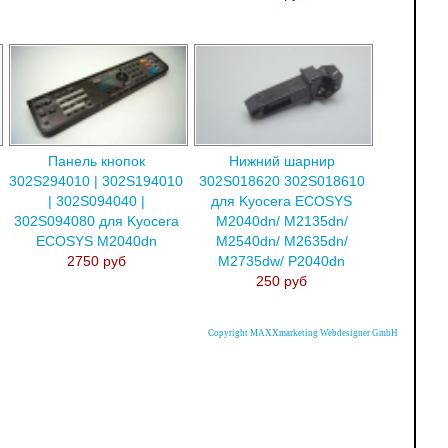
Панель кнопок
Нижний шарнир
302S294010 | 302S194010
302S018620 302S018610
| 302S094040 |
для Kyocera ECOSYS
302S094080 для Kyocera
M2040dn/ M2135dn/
ECOSYS M2040dn
M2540dn/ M2635dn/
2750 руб
M2735dw/ P2040dn
250 руб
Copyright MAXXmarketing Webdesigner GmbH