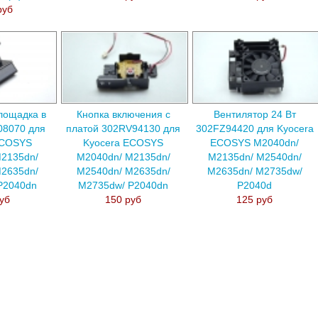
руб
лощадка в
Кнопка включения с
Вентилятор 24 Вт
08070 для
платой 302RV94130 для
302FZ94420 для Kyocera
ECOSYS
Kyocera ECOSYS
ECOSYS M2040dn/
2135dn/
M2040dn/ M2135dn/
M2135dn/ M2540dn/
2635dn/
M2540dn/ M2635dn/
M2635dn/ M2735dw/
P2040dn
M2735dw/ P2040dn
P2040d
уб
150 руб
125 руб