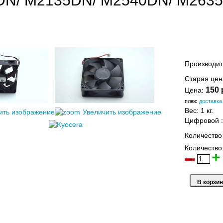
N/ M2135DN/ M2540DN/ M263
Производит
Старая це
150 
Цена:
плюс
доставка
Вес:
1 кг.
ить изображение
Увеличить изображение
Цифровой
Количество
Количество