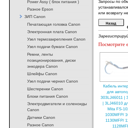
Power Assy ( блок питания )
Запросы по обм
устанавливался
Разное Epson
или возврату не
ЗИП Canon
Печатающая головка Canon
Электронная плата Canon
Зарегистрируй
Узел термозакрепления Canon
Посмотрите е
Узел подачи бумаги Canon
Ремни, ленты
позиционирования, диски
энкодера Canon
Шлейфы Canon
Узел подачи чернил Canon
Кабель инт
Шестеренки Canon
для автопо
Блоки питания Canon
303LJ46011 | 
| 3LJ46010 д
Электродвигатели и соленоиды
Mita FS-1
Canon
1030MFP/ 
Датчики Canon
1130MFP/ 
Разное Canon
1128MFP