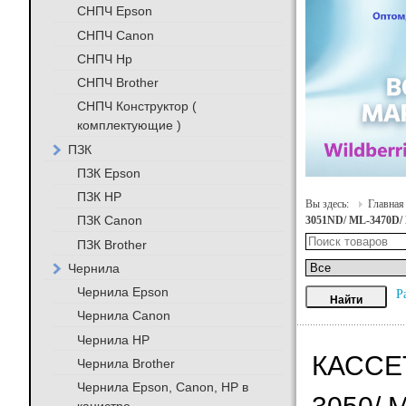
СНПЧ Epson
СНПЧ Canon
СНПЧ Hp
СНПЧ Brother
СНПЧ Конструктор (
комплектующие )
ПЗК
ПЗК Epson
ПЗК HP
Вы здесь:
Главная
ПЗК Canon
3051ND/ ML-3470D/
ПЗК Brother
Чернила
Чернила Epson
Р
Чернила Canon
Чернила HP
КАССЕТ
Чернила Brother
Чернила Epson, Canon, HP в