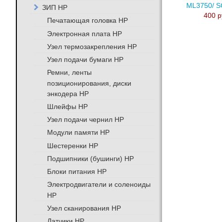
ML3750/ 
ЗИП HP
400 р
Печатающая головка HP
Электронная плата HP
Узел термозакрепления HP
Узел подачи бумаги HP
Ремни, ленты
позиционирования, диски
энкодера HP
Шлейфы HP
Узел подачи чернил HP
Модули памяти HP
Шестеренки HP
Подшипники (бушинги) HP
Блоки питания HP
Электродвигатели и соленоиды
HP
Узел сканирования HP
Датчики HP