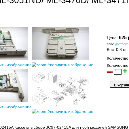
ML-3051ND/ ML-3470D/ ML-347
625 
Цена:
плюс
доставка
Вес:
0.8 кг.
Количество
ить изображение
Увеличить изображение
Количество
ить изображение
Увеличить изображение
02415A Кассета в сборе JC97-02415A для ricoh моделей SAMSU