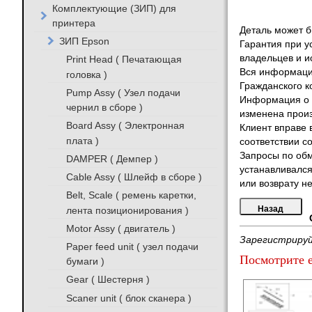
Комплектующие (ЗИП) для
принтера
Деталь может бы
ЗИП Epson
Гарантия при у
владельцев и и
Print Head ( Печатающая
Вся информация
головка )
Гражданского к
Pump Assy ( Узел подачи
Информация о т
чернил в сборе )
изменена произ
Board Assy ( Электронная
Клиент вправе 
плата )
соответствии с
Запросы по обм
DAMPER ( Демпер )
устанавливался
Cable Assy ( Шлейф в сборе )
или возврату не
Belt, Scale ( ремень каретки,
лента позиционирования )
Motor Assy ( двигатель )
Зарегистрируй
Paper feed unit ( узел подачи
Посмотрите е
бумаги )
Gear ( Шестерня )
Scaner unit ( блок сканера )