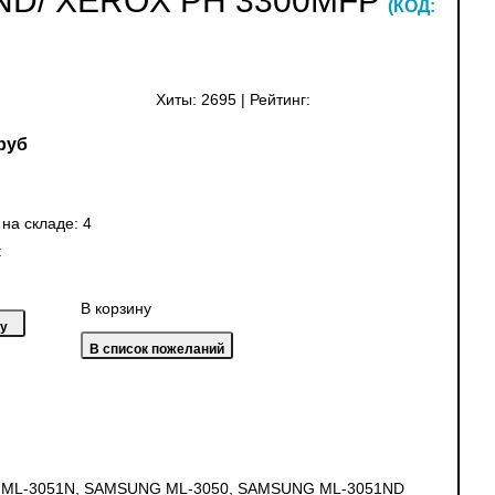
1ND/ XEROX PH 3300MFP
(КОД:
Хиты:
2695
|
Рейтинг:
руб
 на складе:
4
:
В корзину
NG ML-3051N, SAMSUNG ML-3050, SAMSUNG ML-3051ND