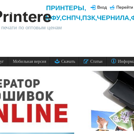
ПРИНТЕРЫ
,
Вход
Перейти 
МФУ,
СНПЧ,
ПЗК,
ЧЕРНИЛА,
 печати по оптовым ценам
луг
Мобильная версия
Скачать
Статьи
Информ