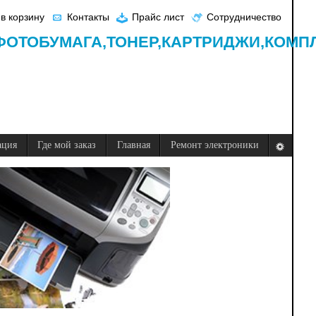
в корзину
Контакты
Прайс лист
Сотрудничество
ФОТОБУМАГА,
ТОНЕР,
КАРТРИДЖИ,
КОМП
ация
Где мой заказ
Главная
Ремонт электроники