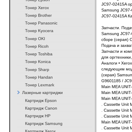
JC97-02415A ор
Тонер Xerox
Samsung JC97-0
Тонер Brother
JC97-02415A Ка
Тонер Panasonic
Запчасти. Пода
Тонер Kyocera
Samsung JC97-0
Тонер OKI
сборе (серая) 
Подача и захва
Тонер Ricoh
Запчасти и ком
Тонер Toshiba
для оргтехники
Тонер Konica
Аналоги • Xerox
следующим моде
Тонер Sharp
(серая) Samsun
Тонер Handan
G9601185 / JC9
Тонер Lexmark
Main MEA UNIT
Лазерные картриджи
Main MEA UNIT
Main MEA UNI
Картридж Epson
. Cassette Un
Картридж Canon
. Cassette Un
Картридж HP
. Cassette Un
Main MEA UNIT
Картридж Samsung
. Cassette Un
Картридж Xerox