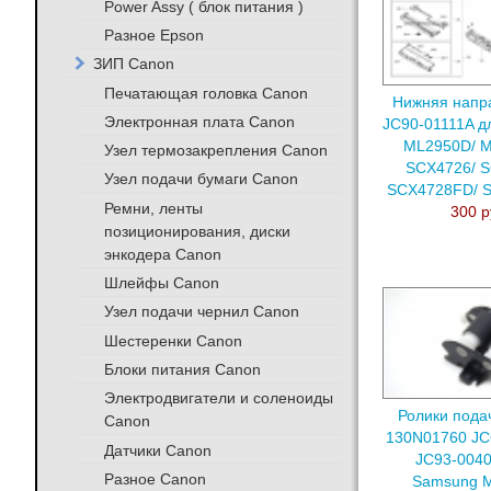
Power Assy ( блок питания )
Разное Epson
ЗИП Canon
Печатающая головка Canon
Нижняя нап
Электронная плата Canon
JC90-01111A д
ML2950D/ 
Узел термозакрепления Canon
SCX4726/ S
Узел подачи бумаги Canon
SCX4728FD/ 
Ремни, ленты
300 р
позиционирования, диски
энкодера Canon
Шлейфы Canon
Узел подачи чернил Canon
Шестеренки Canon
Блоки питания Canon
Электродвигатели и соленоиды
Ролики пода
Canon
130N01760 JC
Датчики Canon
JC93-0040
Разное Canon
Samsung 