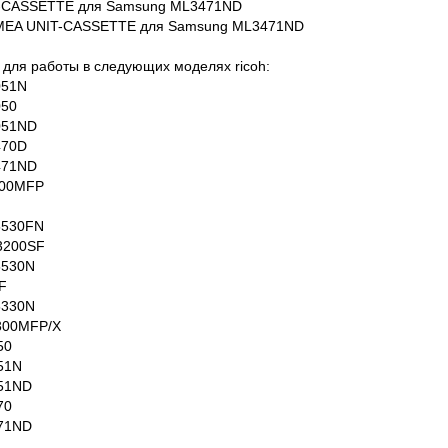
T-CASSETTE для Samsung ML3471ND
it MEA UNIT-CASSETTE для Samsung ML3471ND
для работы в следующих моделях ricoh:
051N
050
051ND
470D
471ND
300MFP
5530FN
 3200SF
5530N
F
5330N
3300MFP/X
50
51N
51ND
70
71ND