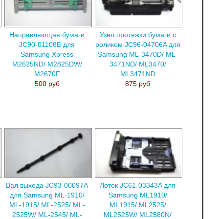
Направляющая бумаги
Узел протяжки бумаги с
JC90-01108E для
роликом JC96-04706A для
Samsung Xpress
Samsung ML-3470D/ ML-
M2625ND/ M2825DW/
3471ND/ ML3470/
M2670F
ML3471ND
500 руб
875 руб
Вал выхода JC93-00097A
Лоток JC61-03343A для
для Samsung ML-1910/
Samsung ML1910/
ML-1915/ ML-2525/ ML-
ML1915/ ML2525/
2525W/ ML-2545/ ML-
ML2525W/ ML2580N/