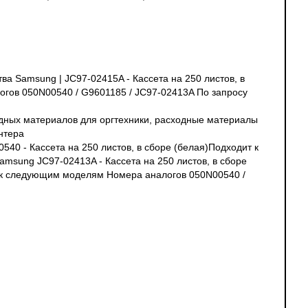
ва Samsung | JC97-02415A - Кассета на 250 листов, в
гов 050N00540 / G9601185 / JC97-02413A По запросу
дных материалов для оргтехники, расходные материалы
нтера
0540 - Кассета на 250 листов, в сборе (белая)Подходит к
msung JC97-02413A - Кассета на 250 листов, в сборе
ит к следующим моделям Номера аналогов 050N00540 /