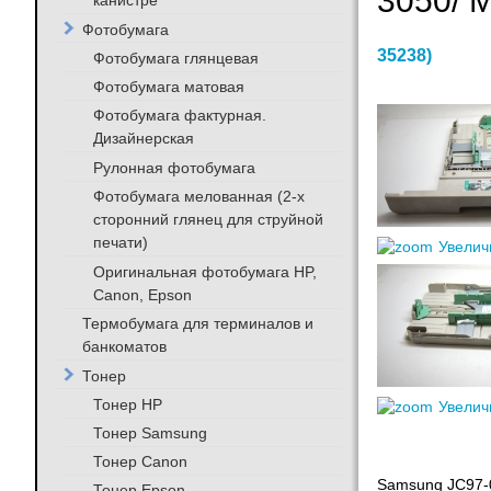
3050/ 
канистре
Фотобумага
35238
)
Фотобумага глянцевая
Фотобумага матовая
Фотобумага фактурная.
Дизайнерская
Рулонная фотобумага
Фотобумага мелованная (2-х
сторонний глянец для струйной
печати)
Увелич
Оригинальная фотобумага HP,
Canon, Epson
Термобумага для терминалов и
банкоматов
Тонер
Тонер HP
Увелич
Тонер Samsung
Тонер Canon
Samsung JC97-
Тонер Epson