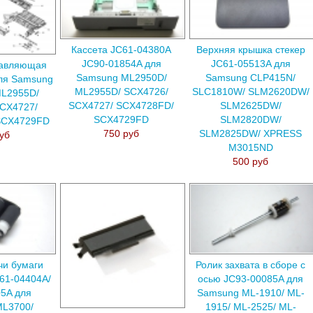
Кассета JC61-04380A
Верхняя крышка стекер
JC90-01854A для
JC61-05513A для
равляющая
Samsung ML2950D/
Samsung CLP415N/
ля Samsung
ML2955D/ SCX4726/
SLC1810W/ SLM2620DW/
ML2955D/
SCX4727/ SCX4728FD/
SLM2625DW/
CX4727/
SCX4729FD
SLM2820DW/
SCX4729FD
750 руб
SLM2825DW/ XPRESS
уб
M3015ND
500 руб
чи бумаги
Ролик захвата в сборе с
61-04404A/
осью JC93-00085A для
5A для
Samsung ML-1910/ ML-
ML3700/
1915/ ML-2525/ ML-