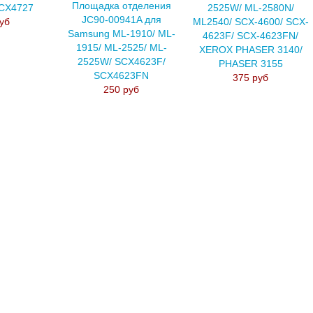
Площадка отделения
SCX4727
2525W/ ML-2580N/
JC90-00941A для
уб
ML2540/ SCX-4600/ SCX-
Samsung ML-1910/ ML-
4623F/ SCX-4623FN/
1915/ ML-2525/ ML-
XEROX PHASER 3140/
2525W/ SCX4623F/
PHASER 3155
SCX4623FN
375 руб
250 руб