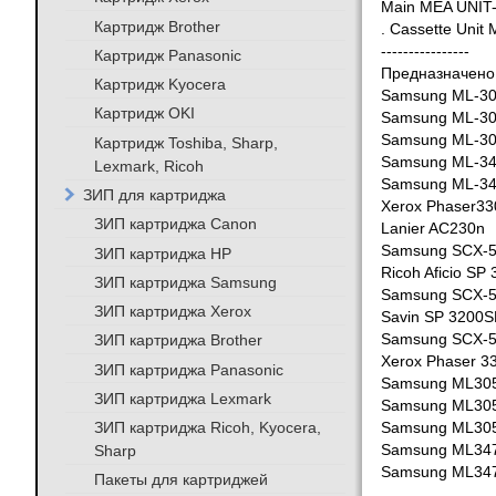
Main MEA UNI
Картридж Brother
. Cassette Un
----------------
Картридж Panasonic
Предназначено 
Картридж Kyocera
Samsung ML-3
Картридж OKI
Samsung ML-3
Samsung ML-3
Картридж Toshiba, Sharp,
Samsung ML-3
Lexmark, Ricoh
Samsung ML-3
ЗИП для картриджа
Xerox Phaser3
ЗИП картриджа Canon
Lanier AC230n
Samsung SCX-
ЗИП картриджа HP
Ricoh Aficio SP
ЗИП картриджа Samsung
Samsung SCX-
ЗИП картриджа Xerox
Savin SP 3200S
ЗИП картриджа Brother
Samsung SCX-
Xerox Phaser 
ЗИП картриджа Panasonic
Samsung ML30
ЗИП картриджа Lexmark
Samsung ML30
ЗИП картриджа Ricoh, Kyocera,
Samsung ML30
Sharp
Samsung ML34
Samsung ML34
Пакеты для картриджей