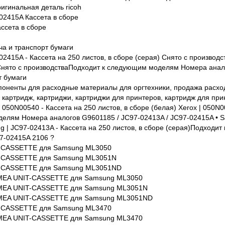
игинальная деталь ricoh
2415A Кассета в сборе
ссета в сборе
ча и транспорт бумаги
2415A - Кассета на 250 листов, в сборе (серая) Снято с производст
Снято с производстваПодходит к следующим моделям Номера анало
т бумаги
поненты для расходные материалы для оргтехники, продажа расхо
, картридж, картриджи, картриджи для принтеров, картридж для при
 050N00540 - Кассета на 250 листов, в сборе (белая) Xerox | 050N0
лям Номера аналогов G9601185 / JC97-02413A / JC97-02415A • Sa
g | JC97-02413A - Кассета на 250 листов, в сборе (серая)Подход
7-02415A 2106 ?
-CASSETTE для Samsung ML3050
-CASSETTE для Samsung ML3051N
T-CASSETTE для Samsung ML3051ND
it MEA UNIT-CASSETTE для Samsung ML3050
it MEA UNIT-CASSETTE для Samsung ML3051N
it MEA UNIT-CASSETTE для Samsung ML3051ND
-CASSETTE для Samsung ML3470
it MEA UNIT-CASSETTE для Samsung ML3470