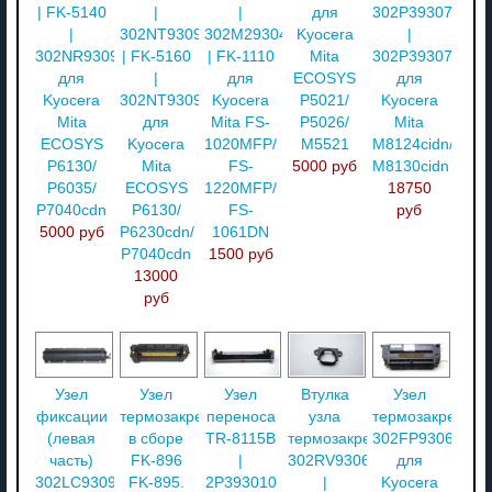
| FK-5140
|
|
для
302P393071
|
302NT93090
302M293040
Kyocera
|
302NR93092
| FK-5160
| FK-1110
Mita
302P393072
для
|
для
ECOSYS
для
Kyocera
302NT93093
Kyocera
P5021/
Kyocera
Mita
для
Mita FS-
P5026/
Mita
ECOSYS
Kyocera
1020MFP/
M5521
M8124cidn/
P6130/
Mita
FS-
5000 руб
M8130cidn
P6035/
ECOSYS
1220MFP/
18750
P7040cdn
P6130/
FS-
руб
5000 руб
P6230cdn/
1061DN
P7040cdn
1500 руб
13000
руб
Узел
Узел
Узел
Втулка
Узел
фиксации
термозакрепления
переноса
узла
термозакреплен
(левая
в сборе
TR-8115B
термозакрепления
302FP93061
часть)
FK-896
|
302RV93063
для
302LC93090
FK-895.
2P393010
|
Kyocera