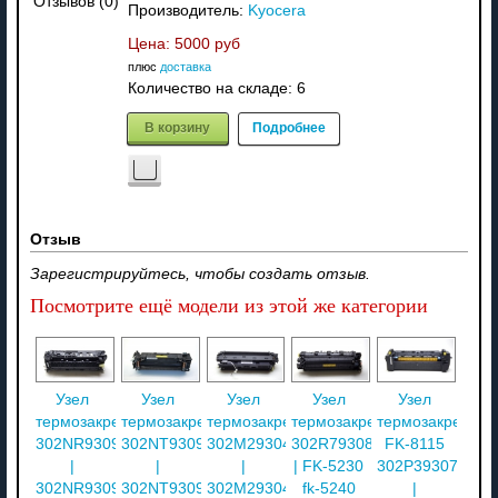
Отзывов (0)
Производитель:
Kyocera
Цена:
5000 руб
плюс
доставка
Количество на складе:
6
В корзину
Подробнее
Отзыв
Зарегистрируйтесь, чтобы создать отзыв.
Посмотрите ещё модели из этой же категории
Узел
Узел
Узел
Узел
Узел
термозакрепления
термозакрепления
термозакрепления
термозакрепления
термозакреплен
302NR93090
302NT93091
302M293042
302R793080
FK-8115
|
|
|
| FK-5230
302P393070
302NR93091
302NT93092
302M293041
fk-5240
|