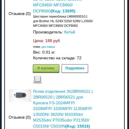
MFC8460/ MFC8860/
(Код:
13695
)
DCP8060
Отзывов (0)
Шестерня термоблока LM6665001G1
для Brother HL-5240/ 5250/ 5280/ LJ3500/
MFC8460/ MFC8860/ DCP8060
Производитель:
Китай
Цена:
188 руб
плюс
доставка
Вес:
0.01 кг.
Количество на складе:
72
В корзину
Подробнее
Ролик отделения 302BR06521 |
2BR06520 | 2BR06521 для
Kyocera FS-1024MFP/
1028MFP/ 1030MFP/ 1135MFP/
1350DN/ 3820N/ M2030dn/
Отзывов (0)
M2535dn/ P7035cdn/ P2135D/
(Код:
15016
)
C5015N/ C5020N