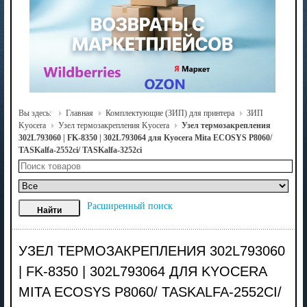
Вы здесь:
Главная
Комплектующие (ЗИП) для принтера
ЗИП
Kyocera
Узел термозакрепления Kyocera
Узел термозакрепления
302L793060 | FK-8350 | 302L793064 для Kyocera Mita ECOSYS P8060/
TASKalfa-2552ci/ TASKalfa-3252ci
Расширенный поиск
УЗЕЛ ТЕРМОЗАКРЕПЛЕНИЯ 302L793060
| FK-8350 | 302L793064 ДЛЯ KYOCERA
MITA ECOSYS P8060/ TASKALFA-2552CI/