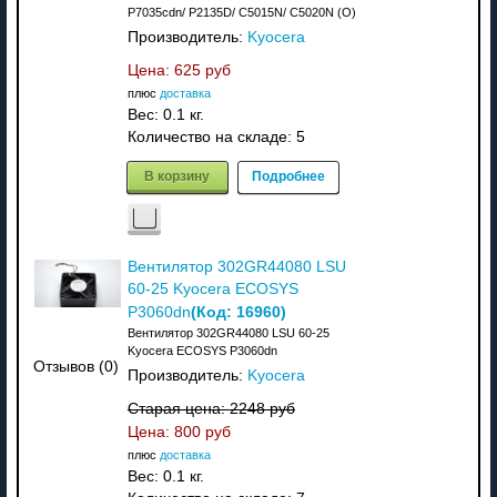
P7035cdn/ P2135D/ C5015N/ C5020N (О)
Производитель:
Kyocera
Цена:
625 руб
плюс
доставка
Вес:
0.1 кг.
Количество на складе:
5
В корзину
Подробнее
Вентилятор 302GR44080 LSU
60-25 Kyocera ECOSYS
(Код:
16960
)
P3060dn
Вентилятор 302GR44080 LSU 60-25
Kyocera ECOSYS P3060dn
Отзывов (0)
Производитель:
Kyocera
Старая цена:
2248 руб
Цена:
800 руб
плюс
доставка
Вес:
0.1 кг.