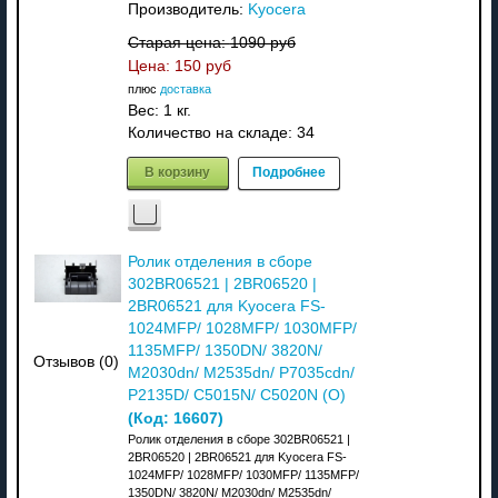
Производитель:
Kyocera
Старая цена:
1090 руб
Цена:
150 руб
плюс
доставка
Вес:
1 кг.
Количество на складе:
34
В корзину
Подробнее
Ролик отделения в сборе
302BR06521 | 2BR06520 |
2BR06521 для Kyocera FS-
1024MFP/ 1028MFP/ 1030MFP/
1135MFP/ 1350DN/ 3820N/
Отзывов (0)
M2030dn/ M2535dn/ P7035cdn/
P2135D/ C5015N/ C5020N (О)
(Код:
16607
)
Ролик отделения в сборе 302BR06521 |
2BR06520 | 2BR06521 для Kyocera FS-
1024MFP/ 1028MFP/ 1030MFP/ 1135MFP/
1350DN/ 3820N/ M2030dn/ M2535dn/