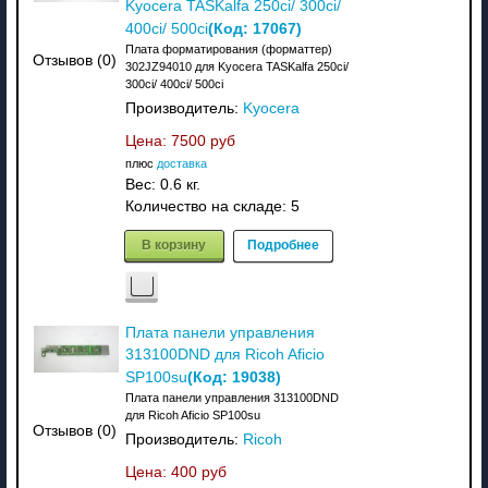
Kyocera TASKalfa 250ci/ 300ci/
(Код:
17067
)
400ci/ 500ci
Плата форматирования (форматтер)
Отзывов (0)
302JZ94010 для Kyocera TASKalfa 250ci/
300ci/ 400ci/ 500ci
Производитель:
Kyocera
Цена:
7500 руб
плюс
доставка
Вес:
0.6 кг.
Количество на складе:
5
В корзину
Подробнее
Плата панели управления
313100DND для Ricoh Aficio
(Код:
19038
)
SP100su
Плата панели управления 313100DND
для Ricoh Aficio SP100su
Отзывов (0)
Производитель:
Ricoh
Цена:
400 руб