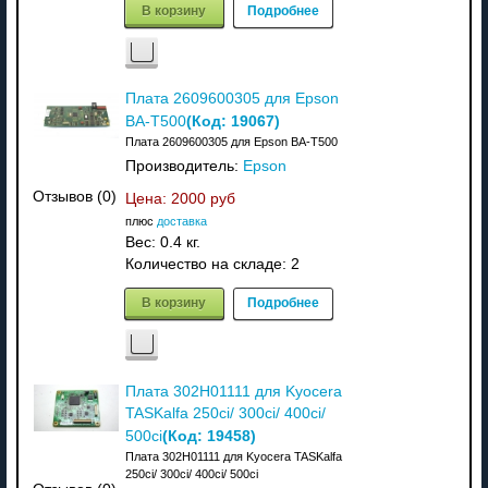
В корзину
Подробнее
Плата 2609600305 для Epson
(Код:
19067
)
BA-T500
Плата 2609600305 для Epson BA-T500
Производитель:
Epson
Отзывов (0)
Цена:
2000 руб
плюс
доставка
Вес:
0.4 кг.
Количество на складе:
2
В корзину
Подробнее
Плата 302H01111 для Kyocera
TASKalfa 250ci/ 300ci/ 400ci/
(Код:
19458
)
500ci
Плата 302H01111 для Kyocera TASKalfa
250ci/ 300ci/ 400ci/ 500ci