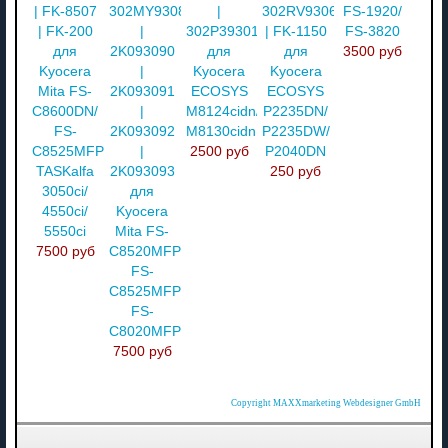
| FK-8507
302MY93083
|
302RV93060
FS-1920/
| FK-200
|
302P393010
| FK-1150
FS-3820
для
2K093090
для
для
3500 руб
Kyocera
|
Kyocera
Kyocera
Mita FS-
2K093091
ECOSYS
ECOSYS
C8600DN/
|
M8124cidn/
P2235DN/
FS-
2K093092
M8130cidn
P2235DW/
C8525MFP/
|
2500 руб
P2040DN
TASKalfa
2K093093
250 руб
3050ci/
для
4550ci/
Kyocera
5550ci
Mita FS-
7500 руб
C8520MFP/
FS-
C8525MFP/
FS-
C8020MFP
7500 руб
Copyright MAXXmarketing Webdesigner GmbH