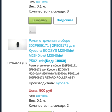
плюс
доставка
Вес:
0.1 кг.
Количество на складе:
8
В корзину
Подробнее
Ролик отделения в сборе
302F909171 | 2F909171 для
Kyocera ECOSYS M2040dn/
M2640idw/ M3040dn/
(Код:
19060
)
P5021cdn
Отзывов (0)
Ролик отделения в сборе 302F909171 |
2F909171 для Kyocera ECOSYS
M2040dn/ M2640idw/ M3040dn/ P5021cdn
302F909171 RETARD ROLLER ASSY
Производитель:
Kyocera
Цена:
500 руб
плюс
доставка
Вес:
0.1 кг.
Количество на складе:
2