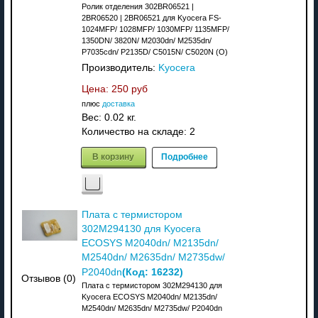
Ролик отделения 302BR06521 |
2BR06520 | 2BR06521 для Kyocera FS-
1024MFP/ 1028MFP/ 1030MFP/ 1135MFP/
1350DN/ 3820N/ M2030dn/ M2535dn/
P7035cdn/ P2135D/ C5015N/ C5020N (О)
Производитель:
Kyocera
Цена:
250 руб
плюс
доставка
Вес:
0.02 кг.
Количество на складе:
2
В корзину
Подробнее
Плата с термистором
302M294130 для Kyocera
ECOSYS M2040dn/ M2135dn/
M2540dn/ M2635dn/ M2735dw/
(Код:
16232
)
P2040dn
Отзывов (0)
Плата с термистором 302M294130 для
Kyocera ECOSYS M2040dn/ M2135dn/
M2540dn/ M2635dn/ M2735dw/ P2040dn