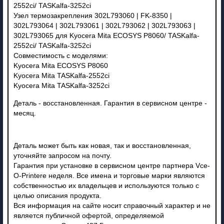
2552ci/ TASKalfa-3252ci
Узел термозакрепления 302L793060 | FK-8350 |
302L793064 | 302L793061 | 302L793062 | 302L793063 |
302L793065 для Kyocera Mita ECOSYS P8060/ TASKalfa-
2552ci/ TASKalfa-3252ci
Совместимость с моделями:
Kyocera Mita ECOSYS P8060
Kyocera Mita TASKalfa-2552ci
Kyocera Mita TASKalfa-3252ci
Деталь - восстановленная. Гарантия в сервисном центре -
месяц.
Деталь может быть как новая, так и восстановленная,
уточняйте запросом на почту.
Гарантия при установке в сервисном центре партнера Vce-
O-Printere неделя. Все имена и торговые марки являются
собственностью их владельцев и используются только с
целью описания продукта.
Вся информация на сайте носит справочный характер и не
является публичной офертой, определяемой