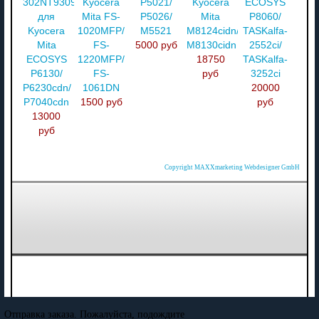
302NT93093
Kyocera
P5021/
Kyocera
ECOSYS
для
Mita FS-
P5026/
Mita
P8060/
Kyocera
1020MFP/
M5521
M8124cidn/
TASKalfa-
Mita
FS-
5000 руб
M8130cidn
2552ci/
ECOSYS
1220MFP/
18750
TASKalfa-
P6130/
FS-
руб
3252ci
P6230cdn/
1061DN
20000
P7040cdn
1500 руб
руб
13000
руб
Copyright MAXXmarketing Webdesigner GmbH
Отправка заказа. Пожалуйста, подождите