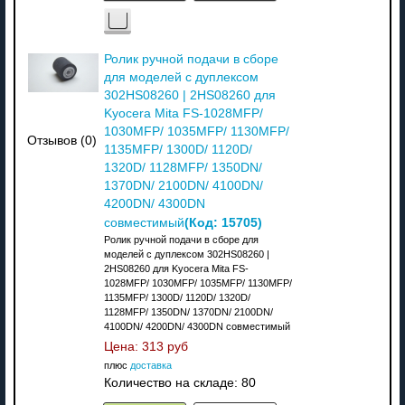
Ролик ручной подачи в сборе
для моделей с дуплексом
302HS08260 | 2HS08260 для
Kyocera Mita FS-1028MFP/
1030MFP/ 1035MFP/ 1130MFP/
Отзывов (0)
1135MFP/ 1300D/ 1120D/
1320D/ 1128MFP/ 1350DN/
1370DN/ 2100DN/ 4100DN/
4200DN/ 4300DN
(Код:
15705
)
совместимый
Ролик ручной подачи в сборе для
моделей с дуплексом 302HS08260 |
2HS08260 для Kyocera Mita FS-
1028MFP/ 1030MFP/ 1035MFP/ 1130MFP/
1135MFP/ 1300D/ 1120D/ 1320D/
1128MFP/ 1350DN/ 1370DN/ 2100DN/
4100DN/ 4200DN/ 4300DN совместимый
Цена:
313 руб
плюс
доставка
Количество на складе:
80