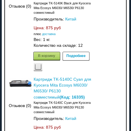
Картридж TK-5140K Black для Kyocera
Отзывов (0)
Mita Ecosys M6030/ M6530/ P6130
совместимый
Производитель:
Китай
Цена:
875 руб
плюс
доставка
Вес:
1 кг.
Количество на складе:
12
В корзину
Подробнее
Картридж TK-5140C Cyan для
Kyocera Mita Ecosys M6030/
M6530/ P6130
(Код:
16335
)
совместимый
Картридж TK-5140C Cyan для Kyocera
Отзывов (0)
Mita Ecosys M6030/ M6530/ P6130
совместимый
Производитель:
Китай
Цена:
875 руб