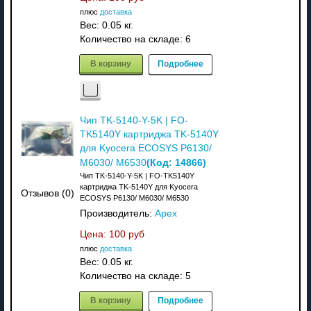
плюс
доставка
Вес:
0.05 кг.
Количество на складе:
6
В корзину
Подробнее
Чип TK-5140-Y-5K | FO-
TK5140Y картриджа TK-5140Y
для Kyocera ECOSYS P6130/
(Код:
14866
)
M6030/ M6530
Чип TK-5140-Y-5K | FO-TK5140Y
картриджа TK-5140Y для Kyocera
Отзывов (0)
ECOSYS P6130/ M6030/ M6530
Производитель:
Apex
Цена:
100 руб
плюс
доставка
Вес:
0.05 кг.
Количество на складе:
5
В корзину
Подробнее