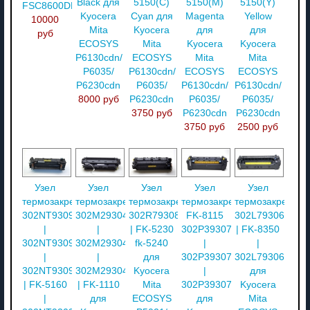
Black для
5150(C)
5150(M)
5150(Y)
FSC8600DN
Kyocera
Cyan для
Magenta
Yellow
10000
Mita
Kyocera
для
для
руб
ECOSYS
Mita
Kyocera
Kyocera
P6130cdn/
ECOSYS
Mita
Mita
P6035/
P6130cdn/
ECOSYS
ECOSYS
P6230cdn
P6035/
P6130cdn/
P6130cdn/
8000 руб
P6230cdn
P6035/
P6035/
3750 руб
P6230cdn
P6230cdn
3750 руб
2500 руб
Узел
Узел
Узел
Узел
Узел
термозакрепления
термозакрепления
термозакрепления
термозакрепления
термозакреплен
302NT93091
302M293042
302R793080
FK-8115
302L793060
|
|
| FK-5230
302P393070
| FK-8350
302NT93092
302M293041
fk-5240
|
|
|
|
для
302P393071
302L793064
302NT93090
302M293040
Kyocera
|
для
| FK-5160
| FK-1110
Mita
302P393072
Kyocera
|
для
ECOSYS
для
Mita