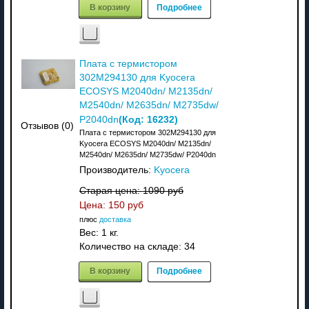
В корзину
Подробнее
Плата с термистором
302M294130 для Kyocera
ECOSYS M2040dn/ M2135dn/
M2540dn/ M2635dn/ M2735dw/
(Код:
16232
)
P2040dn
Отзывов (0)
Плата с термистором 302M294130 для
Kyocera ECOSYS M2040dn/ M2135dn/
M2540dn/ M2635dn/ M2735dw/ P2040dn
Производитель:
Kyocera
Старая цена:
1090 руб
Цена:
150 руб
плюс
доставка
Вес:
1 кг.
Количество на складе:
34
В корзину
Подробнее