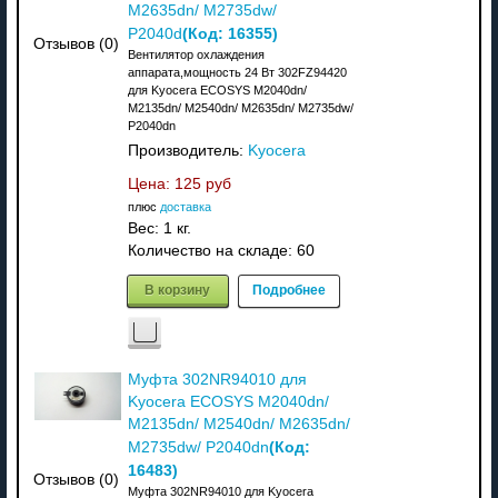
M2635dn/ M2735dw/
(Код:
16355
)
P2040d
Отзывов (0)
Вентилятор охлаждения
аппарата,мощность 24 Вт 302FZ94420
для Kyocera ECOSYS M2040dn/
M2135dn/ M2540dn/ M2635dn/ M2735dw/
P2040dn
Производитель:
Kyocera
Цена:
125 руб
плюс
доставка
Вес:
1 кг.
Количество на складе:
60
В корзину
Подробнее
Муфта 302NR94010 для
Kyocera ECOSYS M2040dn/
M2135dn/ M2540dn/ M2635dn/
(Код:
M2735dw/ P2040dn
16483
)
Отзывов (0)
Муфта 302NR94010 для Kyocera