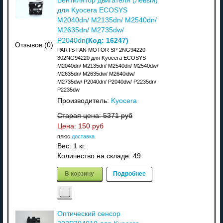
Вентилятор двигателя (левый)
для Kyocera ECOSYS
M2040dn/ M2135dn/ M2540dn/
M2635dn/ M2735dw/
(Код:
16247
)
P2040dn
Отзывов (0)
PARTS FAN MOTOR SP 2NG94220
302NG94220 для Kyocera ECOSYS
M2040dn/ M2135dn/ M2540dn/ M2540dw/
M2635dn/ M2635dw/ M2640idw/
M2735dw/ P2040dn/ P2040dw/ P2235dn/
P2235dw
Производитель:
Kyocera
Старая цена:
5371 руб
Цена:
150 руб
плюс
доставка
Вес:
1 кг.
Количество на складе:
49
В корзину
Подробнее
Оптический сенсор