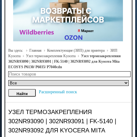
Вы здесь:
Главная
Комплектующие (ЗИП) для принтера
ЗИП
Kyocera
Узел термозакрепления Kyocera
Узел термозакрепления
302NR93090 | 302NR93091 | FK-5140 | 302NR93092 для Kyocera Mita
ECOSYS P6130/ P6035/ P7040cdn
Расширенный поиск
УЗЕЛ ТЕРМОЗАКРЕПЛЕНИЯ
302NR93090 | 302NR93091 | FK-5140 |
302NR93092 ДЛЯ KYOCERA MITA