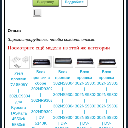
В корзину
Подробнее
Отзыв
Зарегистрируйтесь, чтобы создать отзыв.
Посмотрите ещё модели из этой же категории
Блок
Блок
Блок
Блок
Узел
проявки в
проявки
проявки
проявки
проявки
сборе
302NS93042
302NS93032
302NS93020
DV-8505Y
302NR93020
|
|
|
|
|
302NS93041
302NS93031
302NS93021
302LC93042
302NR93021
|
|
|
для
|
302NS93040
302NS93030
302NS93022
Kyocera
302NR93022
|
|
|
TASKalfa
| DV-
302NS93043
302NS93033
302NS93023
4550ci/
5140K
| DV-
| DV-
| DV-
5550ci/