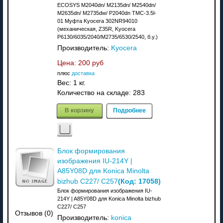
ECOSYS M2040dn/ M2135dn/ M2540dn/
M2635dn/ M2735dw/ P2040dn TMC-3.5l-
01 Муфта Kyocera 302NR94010
(механическая, Z35R, Kyocera
P6130/6035/2040/M2735/6530/2540, б.у.)
Производитель:
Kyocera
Цена:
200 руб
плюс
доставка
Вес:
1 кг.
Количество на складе:
283
В корзину
Подробнее
Блок формирования
изображения IU-214Y |
A85Y08D для Konica Minolta
(Код:
17058
)
bizhub C227/ C257
Блок формирования изображения IU-
214Y | A85Y08D для Konica Minolta bizhub
C227/ C257
Отзывов (0)
Производитель:
konica