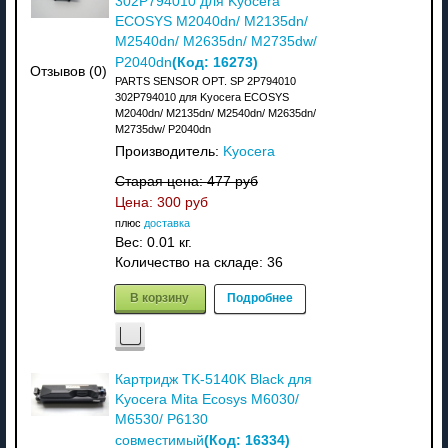
302P794010 для Kyocera
ECOSYS M2040dn/ M2135dn/
M2540dn/ M2635dn/ M2735dw/
(Код:
16273
)
P2040dn
Отзывов (0)
PARTS SENSOR OPT. SP 2P794010
302P794010 для Kyocera ECOSYS
M2040dn/ M2135dn/ M2540dn/ M2635dn/
M2735dw/ P2040dn
Производитель:
Kyocera
Старая цена:
477 руб
Цена:
300 руб
плюс
доставка
Вес:
0.01 кг.
Количество на складе:
36
В корзину
Подробнее
Картридж TK-5140K Black для
Kyocera Mita Ecosys M6030/
M6530/ P6130
(Код:
16334
)
совместимый