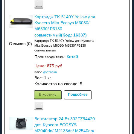
Картридж TK-5140Y Yellow для
Kyocera Mita Ecosys M6030/
M6530/ P6130
(Код:
16337
)
совместимый
Картридж TK-5140Y Yellow для Kyocera
Отзывов (0)
Mita Ecosys M6030/ M6530/ P6130
совместимый
Производитель:
Китай
Цена:
875 руб
плюс
доставка
Вес:
1 кг.
Количество на складе:
5
В корзину
Подробнее
Вентилятор 24 Вт 302FZ94420
для Kyocera ECOSYS
M2040dn/ M2135dn/ M2540dn/