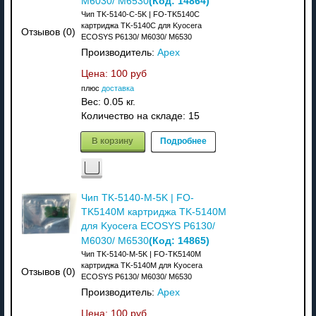
(Код:
14864
)
M6030/ M6530
Чип TK-5140-C-5K | FO-TK5140C
картриджа TK-5140C для Kyocera
Отзывов (0)
ECOSYS P6130/ M6030/ M6530
Производитель:
Apex
Цена:
100 руб
плюс
доставка
Вес:
0.05 кг.
Количество на складе:
15
В корзину
Подробнее
Чип TK-5140-M-5K | FO-
TK5140M картриджа TK-5140M
для Kyocera ECOSYS P6130/
(Код:
14865
)
M6030/ M6530
Чип TK-5140-M-5K | FO-TK5140M
картриджа TK-5140M для Kyocera
Отзывов (0)
ECOSYS P6130/ M6030/ M6530
Производитель:
Apex
Цена:
100 руб