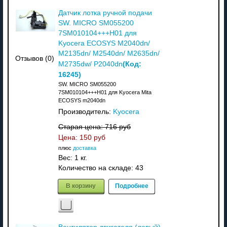
Датчик лотка ручной подачи
SW. MICRO SM055200
7SM010104+++H01 для
Kyocera ECOSYS M2040dn/
M2135dn/ M2540dn/ M2635dn/
Отзывов (0)
(Код:
M2735dw/ P2040dn
16245
)
SW. MICRO SM055200
7SM010104+++H01 для Kyocera Mita
ECOSYS m2040dn
Производитель:
Kyocera
Старая цена:
716 руб
Цена:
150 руб
плюс
доставка
Вес:
1 кг.
Количество на складе:
43
В корзину
Подробнее