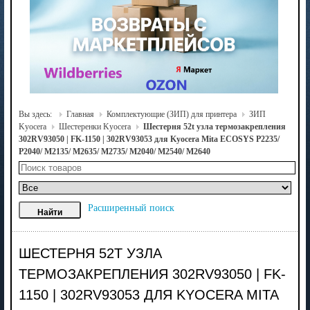
Вы здесь:
Главная
Комплектующие (ЗИП) для принтера
ЗИП
Kyocera
Шестеренки Kyocera
Шестерня 52t узла термозакрепления
302RV93050 | FK-1150 | 302RV93053 для Kyocera Mita ECOSYS P2235/
P2040/ M2135/ M2635/ M2735/ M2040/ M2540/ M2640
Расширенный поиск
ШЕСТЕРНЯ 52T УЗЛА
ТЕРМОЗАКРЕПЛЕНИЯ 302RV93050 | FK-
1150 | 302RV93053 ДЛЯ KYOCERA MITA