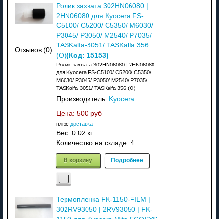
Ролик захвата 302HN06080 |
2HN06080 для Kyocera FS-
C5100/ C5200/ C5350/ M6030/
P3045/ P3050/ M2540/ P7035/
TASKalfa-3051/ TASKalfa 356
Отзывов (0)
(Код:
15153
)
(О)
Ролик захвата 302HN06080 | 2HN06080
для Kyocera FS-C5100/ C5200/ C5350/
M6030/ P3045/ P3050/ M2540/ P7035/
TASKalfa-3051/ TASKalfa 356 (О)
Производитель:
Kyocera
Цена:
500 руб
плюс
доставка
Вес:
0.02 кг.
Количество на складе:
4
В корзину
Подробнее
Термопленка FK-1150-FILM |
302RV93050 | 2RV93050 | FK-