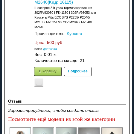
(Код:
16115
)
M2640
Шестерня 31t узла термозакрепления
302RV93050 | FK-1150 | 302RV93053 для
Kyocera Mita ECOSYS P2235/ P2040/
M2135/ M2635/ M2735/ M2040/ M2540/
M2640
Производитель:
Kyocera
Цена:
500 руб
плюс
доставка
Вес:
0.01 кг.
Количество на складе:
21
В корзину
Подробнее
Отзыв
Зарегистрируйтесь, чтобы создать отзыв.
Посмотрите ещё модели из этой же категории