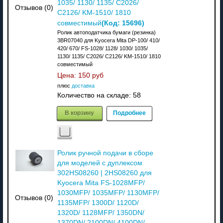
1035/ 1130/ 1135/ C2026/
Отзывов (0)
C2126/ KM-1510/ 1810
(Код:
15696
)
совместимый
Ролик автоподатчика бумаги (резинка)
3BR07040 для Kyocera Mita DP-100/ 410/
420/ 670/ FS-1028/ 1128/ 1030/ 1035/
1130/ 1135/ C2026/ C2126/ KM-1510/ 1810
совместимый
Цена:
150 руб
плюс
доставка
Количество на складе:
58
В корзину
Подробнее
Ролик ручной подачи в сборе
для моделей с дуплексом
302HS08260 | 2HS08260 для
Kyocera Mita FS-1028MFP/
1030MFP/ 1035MFP/ 1130MFP/
Отзывов (0)
1135MFP/ 1300D/ 1120D/
1320D/ 1128MFP/ 1350DN/
1370DN/ 2100DN/ 4100DN/