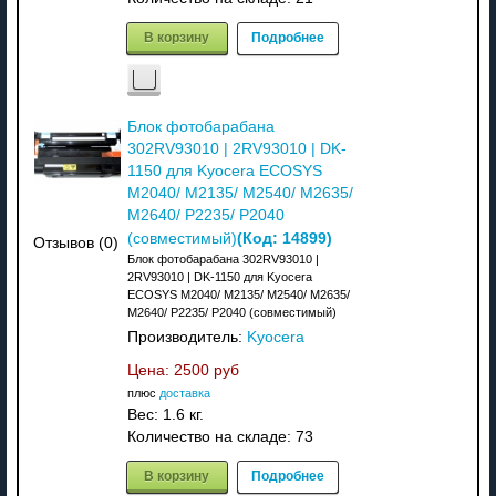
В корзину
Подробнее
Блок фотобарабана
302RV93010 | 2RV93010 | DK-
1150 для Kyocera ECOSYS
M2040/ M2135/ M2540/ M2635/
M2640/ P2235/ P2040
(Код:
14899
)
(совместимый)
Отзывов (0)
Блок фотобарабана 302RV93010 |
2RV93010 | DK-1150 для Kyocera
ECOSYS M2040/ M2135/ M2540/ M2635/
M2640/ P2235/ P2040 (совместимый)
Производитель:
Kyocera
Цена:
2500 руб
плюс
доставка
Вес:
1.6 кг.
Количество на складе:
73
В корзину
Подробнее