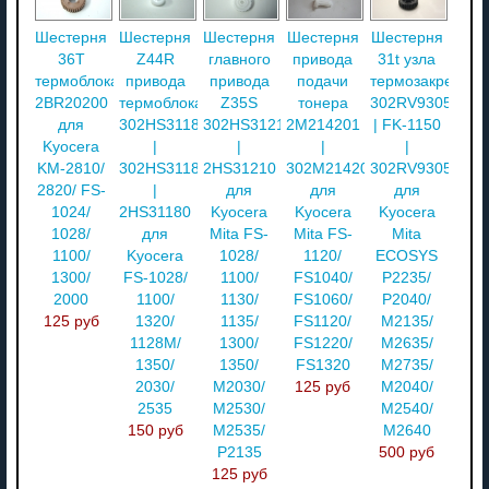
Шестерня
Шестерня
Шестерня
Шестерня
Шестерня
36T
Z44R
главного
привода
31t узла
термоблока
привода
привода
подачи
термозакреплен
2BR20200
термоблока
Z35S
тонера
302RV93050
для
302HS31181
302HS31210
2M214201
| FK-1150
Kyocera
|
|
|
|
KM-2810/
302HS31180
2HS31210
302M214201
302RV93053
2820/ FS-
|
для
для
для
1024/
2HS31180
Kyocera
Kyocera
Kyocera
1028/
для
Mita FS-
Mita FS-
Mita
1100/
Kyocera
1028/
1120/
ECOSYS
1300/
FS-1028/
1100/
FS1040/
P2235/
2000
1100/
1130/
FS1060/
P2040/
125 руб
1320/
1135/
FS1120/
M2135/
1128M/
1300/
FS1220/
M2635/
1350/
1350/
FS1320
M2735/
2030/
M2030/
125 руб
M2040/
2535
M2530/
M2540/
150 руб
M2535/
M2640
P2135
500 руб
125 руб