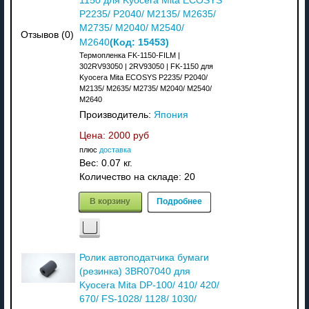
1150 для Kyocera Mita ECOSYS
P2235/ P2040/ M2135/ M2635/
M2735/ M2040/ M2540/
Отзывов (0)
(Код:
15453
)
M2640
Термопленка FK-1150-FILM |
302RV93050 | 2RV93050 | FK-1150 для
Kyocera Mita ECOSYS P2235/ P2040/
M2135/ M2635/ M2735/ M2040/ M2540/
M2640
Производитель:
Япония
Цена:
2000 руб
плюс
доставка
Вес:
0.07 кг.
Количество на складе:
20
В корзину
Подробнее
Ролик автоподатчика бумаги
(резинка) 3BR07040 для
Kyocera Mita DP-100/ 410/ 420/
670/ FS-1028/ 1128/ 1030/