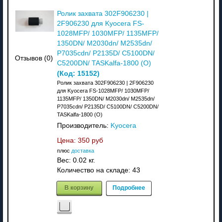
Ролик захвата 302F906230 |
2F906230 для Kyocera FS-
1028MFP/ 1030MFP/ 1135MFP/
1350DN/ M2030dn/ M2535dn/
P7035cdn/ P2135D/ C5100DN/
Отзывов (0)
C5200DN/ TASKalfa-1800 (О)
(Код:
15152
)
Ролик захвата 302F906230 | 2F906230
для Kyocera FS-1028MFP/ 1030MFP/
1135MFP/ 1350DN/ M2030dn/ M2535dn/
P7035cdn/ P2135D/ C5100DN/ C5200DN/
TASKalfa-1800 (О)
Производитель:
Kyocera
Цена:
350 руб
плюс
доставка
Вес:
0.02 кг.
Количество на складе:
43
В корзину
Подробнее