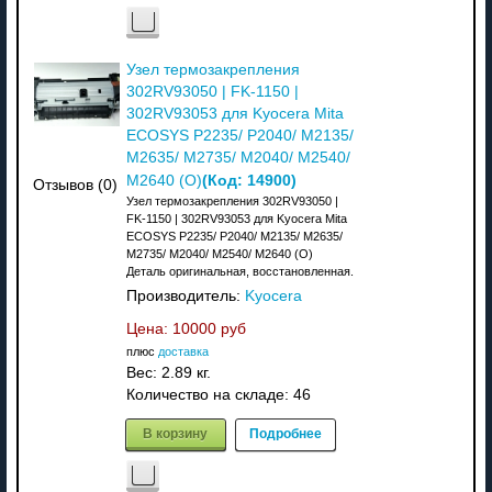
Узел термозакрепления
302RV93050 | FK-1150 |
302RV93053 для Kyocera Mita
ECOSYS P2235/ P2040/ M2135/
M2635/ M2735/ M2040/ M2540/
(Код:
14900
)
M2640 (О)
Отзывов (0)
Узел термозакрепления 302RV93050 |
FK-1150 | 302RV93053 для Kyocera Mita
ECOSYS P2235/ P2040/ M2135/ M2635/
M2735/ M2040/ M2540/ M2640 (О)
Деталь оригинальная, восстановленная.
Производитель:
Kyocera
Цена:
10000 руб
плюс
доставка
Вес:
2.89 кг.
Количество на складе:
46
В корзину
Подробнее