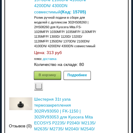
4200DN/ 4300DN
(Код:
15705
)
совместимый
Ролик ручной подачи в сборе для
моделей с дуплексом 302HS08260 |
2HS08260 для Kyocera Mita FS-
1028MFP/ 1030MFP/ 1035MFP/ 1130MFP/
1135MFP/ 1300D/ 1120D/ 1320D/
1128MFP/ 1350DN/ 1370DN/ 2100DN/
4100DN/ 4200DN/ 4300DN совместимый
Цена:
313 руб
плюс
доставка
Количество на складе:
80
В корзину
Подробнее
Шестерня 31t узла
термозакрепления
302RV93050 | FK-1150 |
302RV93053 для Kyocera Mita
ECOSYS P2235/ P2040/ M2135/
Отзывов (0)
M2635/ M2735/ M2040/ M2540/