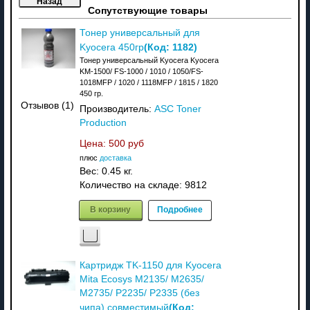
Сопутствующие товары
Тонер универсальный для
(Код:
1182
)
Kyocera 450гр
Тонер универсальный Kyocera Kyocera
KM-1500/ FS-1000 / 1010 / 1050/FS-
1018MFP / 1020 / 1118MFP / 1815 / 1820
450 гр.
Отзывов (1)
Производитель:
ASC Toner
Production
Цена:
500 руб
плюс
доставка
Вес:
0.45 кг.
Количество на складе:
9812
В корзину
Подробнее
Картридж TK-1150 для Kyocera
Mita Ecosys M2135/ M2635/
M2735/ P2235/ P2335 (без
(Код:
чипа) совместимый