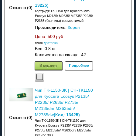
13225
)
Отзывов (0)
Картридж TK-1150 для Kyocera Mita
Ecosys M2135/ M2635/ M2735/ P2235/
P2335 (без чипа) совместимый
Производитель:
Корея
Цена:
500 руб
плюс
доставка
Вес:
0.8 кг.
Количество на складе:
42
В корзину
Подробнее
Чип TK-1150-3K | CH-TK1150
для Kyocera Ecosys P2135/
P2235/ P2635/ P2735/
M2135dn/ M2635dn/
(Код:
13425
)
M2735dw
Отзывов (0)
Чип TK-1150-3K | CH-TK1150 для
Kyocera Ecosys P2135/ P2235/ P2635/
P2735/ M2135dn/ M2635dn/ M2735dw
Ресурс 3000