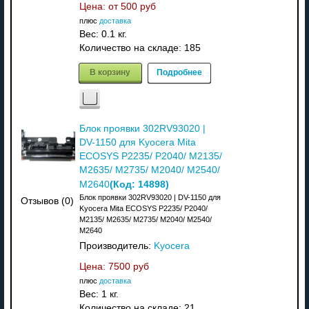
Цена: от
500 руб
плюс
доставка
Вес:
0.1 кг.
Количество на складе:
185
В корзину
Подробнее
Блок проявки 302RV93020 |
DV-1150 для Kyocera Mita
ECOSYS P2235/ P2040/ M2135/
M2635/ M2735/ M2040/ M2540/
(Код:
14898
)
M2640
Блок проявки 302RV93020 | DV-1150 для
Отзывов (0)
Kyocera Mita ECOSYS P2235/ P2040/
M2135/ M2635/ M2735/ M2040/ M2540/
M2640
Производитель:
Kyocera
Цена:
7500 руб
плюс
доставка
Вес:
1 кг.
Количество на складе:
21