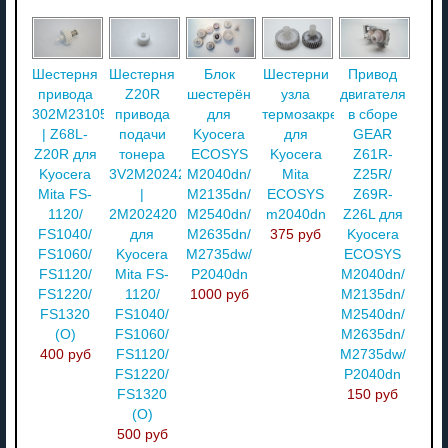
Шестерня
Шестерня
Блок
Шестерни
Привод
привода
Z20R
шестерён
узла
двигателя
302M231050
привода
для
термозакрепления
в сборе
| Z68L-
подачи
Kyocera
для
GEAR
Z20R для
тонера
ECOSYS
Kyocera
Z61R-
Kyocera
3V2M202420
M2040dn/
Mita
Z25R/
Mita FS-
|
M2135dn/
ECOSYS
Z69R-
1120/
2M202420
M2540dn/
m2040dn
Z26L для
FS1040/
для
M2635dn/
375 руб
Kyocera
FS1060/
Kyocera
M2735dw/
ECOSYS
FS1120/
Mita FS-
P2040dn
M2040dn/
FS1220/
1120/
1000 руб
M2135dn/
FS1320
FS1040/
M2540dn/
(О)
FS1060/
M2635dn/
400 руб
FS1120/
M2735dw/
FS1220/
P2040dn
FS1320
150 руб
(О)
500 руб