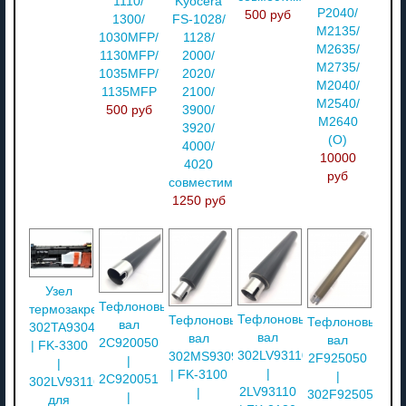
1110/
Kyocera
P2040/
500 руб
1300/
FS-1028/
M2135/
1030MFP/
1128/
M2635/
1130MFP/
2000/
M2735/
1035MFP/
2020/
M2040/
1135MFP
2100/
M2540/
500 руб
3900/
M2640
3920/
(О)
4000/
10000
4020
руб
совместимый
1250 руб
Узел
Тефлоновый
термозакрепления
Тефлоновый
Тефлоновый
Тефлоновый
вал
302TA93040
вал
вал
вал
2C920050
| FK-3300
302LV93110
302MS93090
2F925050
|
|
|
| FK-3100
|
2C920051
302LV93116
2LV93110
|
302F925050
|
для