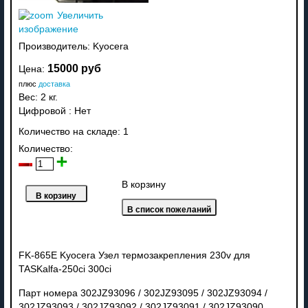
Увеличить
изображение
Производитель:
Kyocera
15000 руб
Цена:
плюс
доставка
Вес:
2 кг.
Цифровой
:
Нет
Количество на складе:
1
Количество:
В корзину
FK-865E Kyocera Узел термозакрепления 230v для
TASKalfa-250ci 300ci
Парт номера 302JZ93096 / 302JZ93095 / 302JZ93094 /
302JZ93093 / 302JZ93092 / 302JZ93091 / 302JZ93090