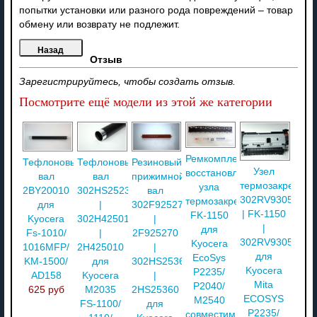
попытки установки или разного рода повреждений – товар
обмену или возврату не подлежит.
Отзыв
Зарегистрируйтесь, чтобы создать отзыв.
Посмотрите ещё модели из этой же категории
Ремкомплект
Тефлоновый
Тефлоновый
Резиновый
Узел
восстановления
вал
вал
прижимной
термозакреплен
узла
2BY20010
302HS25230
вал
302RV93050
термозакрепления
для
|
302F925270
| FK-1150
FK-1150
Kyocera
302H425010
|
|
для
Fs-1010/
|
2F925270
302RV93053
Kyocera
1016MFP/
2H425010
|
для
EcoSys
KM-1500/
для
302HS25360
Kyocera
P2235/
AD158
Kyocera
|
Mita
P2040/
625 руб
M2035
2HS25360
ECOSYS
M2540
FS-1100/
для
P2235/
совместимый