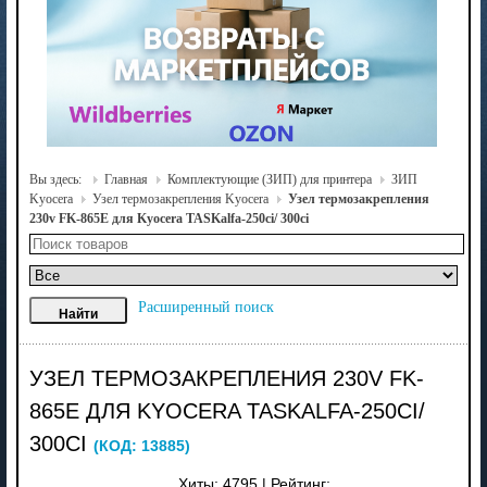
Вы здесь:
Главная
Комплектующие (ЗИП) для принтера
ЗИП
Kyocera
Узел термозакрепления Kyocera
Узел термозакрепления
230v FK-865E для Kyocera TASKalfa-250ci/ 300ci
Расширенный поиск
УЗЕЛ ТЕРМОЗАКРЕПЛЕНИЯ 230V FK-
865E ДЛЯ KYOCERA TASKALFA-250CI/
300CI
(КОД:
13885
)
Хиты:
4795
|
Рейтинг: