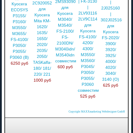
| FK-3130
2MS93090
|
2C920052
Kyocera
|
для
2J025160
для
ECOSYS
2LV93116
Kyocera
|
Kyocera
P3155/
2LV9C114
M3040/
302J025160
Mita KM-
P3160/
для
M3540/
для
1620/
M3550/
Kyocera
FS-2100/
Kyocera
1635/
M3655/
FS-4100/
FS-
FS-2020/
1650/
FS-4100/
4200/
2100DN/
3900/
2020/
P3050/
4300/
M3040idn/
3920/
2035/
P3055/
M3550/
M3540idn
3925/
2050/
P3060 (В)
M3560/
совместимый
4000/
TASKalfa-
6250 руб
P3045/
600 руб
4020/
180/ 181/
P3050/
3040/
220/ 221
P3055/
3140 (О)
1000 руб
P3060
625 руб
совместимый
525 руб
Copyright MAXXmarketing Webdesigner GmbH