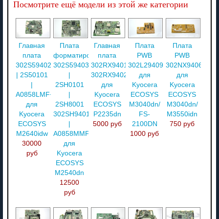
Посмотрите ещё модели из этой же категории
Главная
Плата
Главная
Плата
Плата
плата
форматирования
плата
PWB
PWB
302S594020
302S594030
302RX94010/
302L294092
302NX94060
| 2S50101
|
302RX94020
для
для
|
2SH0101
для
Kyocera
Kyocera
A0858LMF+GH
|
Kyocera
ECOSYS
ECOSYS
для
2SH8001
ECOSYS
M3040dn/
M3040dn/
Kyocera
302SH94010
P2235dn
FS-
M3550idn
ECOSYS
|
5000 руб
2100DN
750 руб
M2640idw
A0858MMF+GH
1000 руб
30000
для
руб
Kyocera
ECOSYS
M2540dn
12500
руб