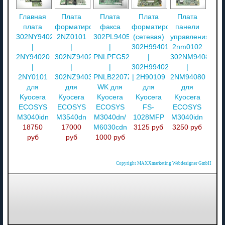
Главная
Плата
Плата
Плата
Плата
плата
форматирования
факса
форматирования
панели
302NY94020
2NZ0101
302PL94050
(сетевая)
управления
|
|
|
302H994010
2nm0102
2NY94020
302NZ94020
PNLPFG520
|
302NM94080
|
|
|
302H994020
|
2NY0101
302NZ94030
PNLB2207ZA-
| 2H90109
2NM94080
для
для
WK для
для
для
Kyocera
Kyocera
Kyocera
Kyocera
Kyocera
ECOSYS
ECOSYS
ECOSYS
FS-
ECOSYS
M3040idn
M3540dn
M3040dn/
1028MFP
M3040idn
18750
17000
M6030cdn
3125 руб
3250 руб
руб
руб
1000 руб
Copyright MAXXmarketing Webdesigner GmbH