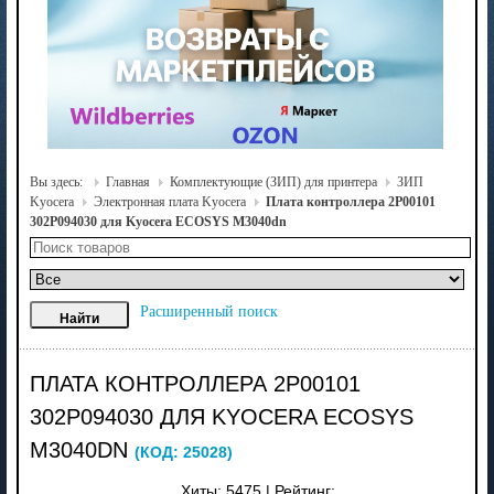
Вы здесь:
Главная
Комплектующие (ЗИП) для принтера
ЗИП
Kyocera
Электронная плата Kyocera
Плата контроллера 2P00101
302P094030 для Kyocera ECOSYS M3040dn
Расширенный поиск
ПЛАТА КОНТРОЛЛЕРА 2P00101
302P094030 ДЛЯ KYOCERA ECOSYS
M3040DN
(КОД:
25028
)
Хиты:
5475
|
Рейтинг: