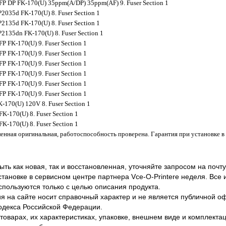
P DP FK-170(U) 35ppm(A/DP) 35ppm(AF) 9. Fuser Section 1
035d FK-170(U) 8. Fuser Section 1
135d FK-170(U) 8. Fuser Section 1
135dn FK-170(U) 8. Fuser Section 1
 FK-170(U) 9. Fuser Section 1
 FK-170(U) 9. Fuser Section 1
 FK-170(U) 9. Fuser Section 1
 FK-170(U) 9. Fuser Section 1
 FK-170(U) 9. Fuser Section 1
 FK-170(U) 9. Fuser Section 1
-170(U) 120V 8. Fuser Section 1
K-170(U) 8. Fuser Section 1
K-170(U) 8. Fuser Section 1
енная оригинальная, работоспособность проверена. Гарантия при установке в
ть как новая, так и восстановленная, уточняйте запросом на почту
становке в сервисном центре партнера Vce-O-Printere неделя. Все
спользуются только с целью описания продукта.
 на сайте носит справочный характер и не является публичной 
одекса Российской Федерации.
оварах, их характеристиках, упаковке, внешнем виде и комплектаци