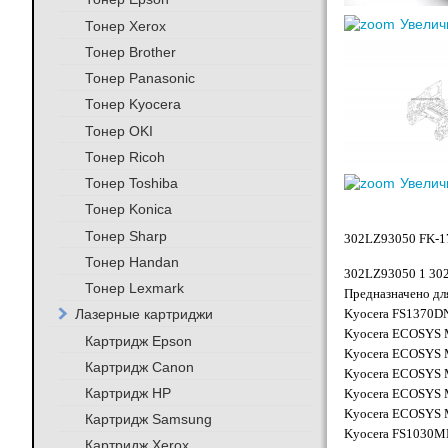
Увелич
Тонер Xerox
Тонер Brother
Тонер Panasonic
Тонер Kyocera
Тонер OKI
Тонер Ricoh
Тонер Toshiba
Увелич
Тонер Konica
Тонер Sharp
302LZ93050 FK-17
Тонер Handan
302LZ93050 1 30
Тонер Lexmark
Предназначено дл
Лазерные картриджи
Kyocera FS1370DN 
Kyocera ECOSYS M
Картридж Epson
Kyocera ECOSYS M
Картридж Canon
Kyocera ECOSYS M
Картридж HP
Kyocera ECOSYS M
Kyocera ECOSYS M
Картридж Samsung
Kyocera FS1030MF
Картридж Xerox