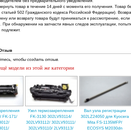
водителем без предварительного уведомления.
вернуть товар в течение 14 дней с момента его получения. Товар 
о статьей 502 Гражданского кодекса Российской Федерации). Возвра
ену или возврату товара будут приниматься к рассмотрению, если т
. При обнаружении на запчасти явных следов эксплуатации, попыт
 подлежит.
Отзыв
тесь, чтобы создать отзыв.
щё модели из этой же категории
крепления
Узел термозакрепления
Вал узла регистрации
 FK-171/
FK-3130 302LV93114/
302LZ24050 для Kyocera
3012/
302LV93112/ 302LV93111/
Mita FS-1135MFP/
011/
302LV93110/ 2LV93113/
ECOSYS M2030dn