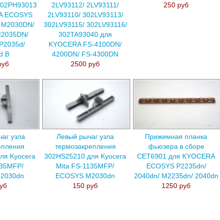
302PH93013
2LV93112/ 2LV93111/
250 руб
A ECOSYS
2LV93110/ 302LV93113/
 M2030DN/
302LV93115/ 302LV93116/
M2035DN/
302TA93040 для
P2035d/
KYOCERA FS-4100DN/
d В
4200DN/ FS-4300DN
руб
2500 руб
аг узла
Левый рычаг узла
Прижимная планка
епления
термозакрепления
фьюзера в сборе
ля Kyocera
302HS25210 для Kyocera
CET6901 для KYOCERA
135MFP/
Mita FS-1135MFP/
ECOSYS P2235dn/
2030dn
ECOSYS M2030dn
2040dn/ M2235dn/ 2040dn
уб
150 руб
1250 руб