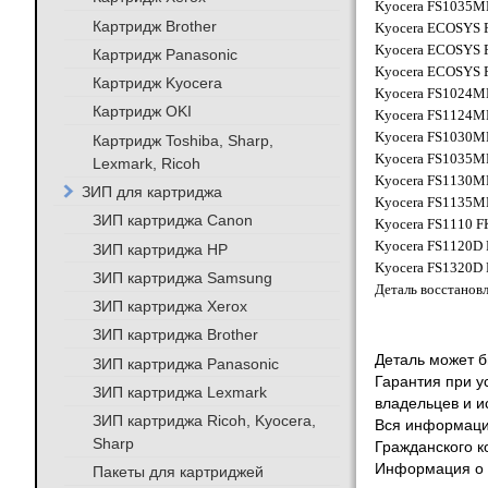
Kyocera FS1035MF
Картридж Brother
Kyocera ECOSYS P2
Kyocera ECOSYS P2
Картридж Panasonic
Kyocera ECOSYS P2
Картридж Kyocera
Kyocera FS1024MFP
Картридж OKI
Kyocera FS1124MFP
Kyocera FS1030MFP
Картридж Toshiba, Sharp,
Kyocera FS1035MFP
Lexmark, Ricoh
Kyocera FS1130MFP
ЗИП для картриджа
Kyocera FS1135MFP
ЗИП картриджа Canon
Kyocera FS1110 FK
Kyocera FS1120D F
ЗИП картриджа HP
Kyocera FS1320D F
ЗИП картриджа Samsung
Деталь восстановл
ЗИП картриджа Xerox
ЗИП картриджа Brother
Деталь может бы
ЗИП картриджа Panasonic
Гарантия при у
ЗИП картриджа Lexmark
владельцев и и
ЗИП картриджа Ricoh, Kyocera,
Вся информация
Sharp
Гражданского к
Информация о т
Пакеты для картриджей