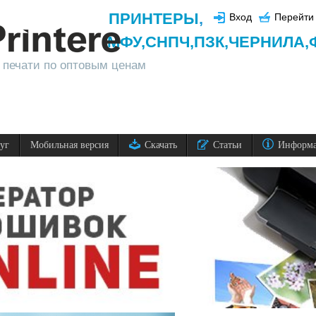
ПРИНТЕРЫ
,
Вход
Перейти 
МФУ,
СНПЧ,
ПЗК,
ЧЕРНИЛА,
 печати по оптовым ценам
луг
Мобильная версия
Скачать
Статьи
Информ