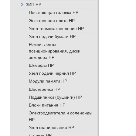
ЗИП HP
Печатающая головка HP
Электронная плата HP
Узел термозакрепления HP
Узел подачи бумаги HP
Ремни, ленты
позиционирования, диски
энкодера HP
Шлейфы HP
Узел подачи чернил HP
Модули памяти HP
Шестеренки HP
Подшипники (бушинги) HP
Блоки питания HP
Электродвигатели и соленоиды
HP
Узел сканирования HP
Датчики HP