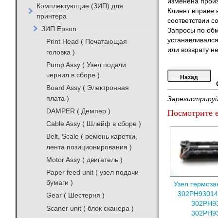
изменена произ
Комплектующие (ЗИП) для
Клиент вправе 
принтера
соответствии с
ЗИП Epson
Запросы по обм
устанавливался
Print Head ( Печатающая
или возврату не
головка )
Pump Assy ( Узел подачи
чернил в сборе )
Board Assy ( Электронная
плата )
Зарегистрируй
DAMPER ( Демпер )
Посмотрите е
Cable Assy ( Шлейф в сборе )
Belt, Scale ( ремень каретки,
лента позиционирования )
Motor Assy ( двигатель )
Paper feed unit ( узел подачи
бумаги )
Узел термоза
302PH93014/
Gear ( Шестерня )
302PH9
Scaner unit ( блок сканера )
302PH93