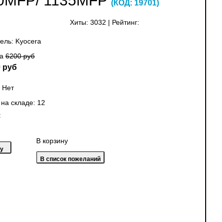
0MFP/ 1135MFP
(КОД:
19701
)
Хиты:
3032
|
Рейтинг:
ель:
Kyocera
на
6200 руб
 руб
:
Нет
 на складе:
12
:
В корзину