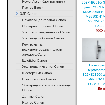
Power Assy ( блок питания )
302PH93010/ 
для KYOCER
Разное Epson
M2030DN/PN/
ЗИП Canon
M2530DN/ 
Печатающая головка Canon
M2535DN/ 
P2135
Электронная плата Canon
4000 
Узел термозакрепления Canon
Узел подачи бумаги Canon
Ремни, ленты
позиционирования, диски
энкодера Canon
Шлейфы Canon
Правый рыч
Узел подачи чернил Canon
термозакр
Шестеренки Canon
302HS25200 д
Блоки питания Canon
Mita FS-1
ECOSYS M
Электродвигатели и соленоиды
150 р
Canon
Датчики Canon
Разное Canon