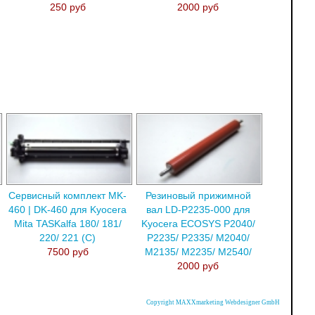
250 руб
2000 руб
Сервисный комплект MK-
Резиновый прижимной
460 | DK-460 для Kyocera
вал LD-P2235-000 для
Mita TASKalfa 180/ 181/
Kyocera ECOSYS P2040/
220/ 221 (C)
P2235/ P2335/ M2040/
7500 руб
M2135/ M2235/ M2540/
2000 руб
Copyright MAXXmarketing Webdesigner GmbH