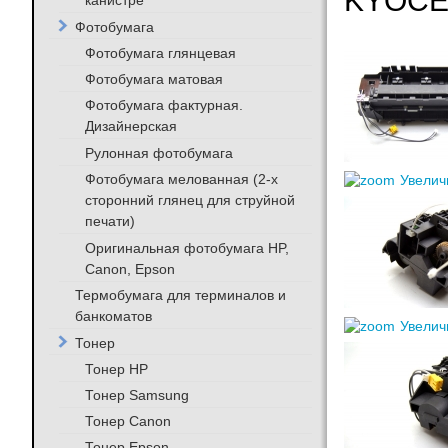
KYOCER
канистре
Фотобумага
Фотобумага глянцевая
Фотобумага матовая
Фотобумага фактурная.
Дизайнерская
Рулонная фотобумага
Фотобумага мелованная (2-х
Увелич
сторонний глянец для струйной
печати)
Оригинальная фотобумага HP,
Canon, Epson
Термобумага для терминалов и
банкоматов
Увелич
Тонер
Тонер HP
Тонер Samsung
Тонер Canon
Тонер Epson