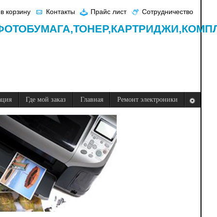
в корзину
Контакты
Прайс лист
Сотрудничество
ФОТОБУМАГА,
ТОНЕР,
КАРТРИДЖИ,
КОМП
ация
Где мой заказ
Главная
Ремонт электроники