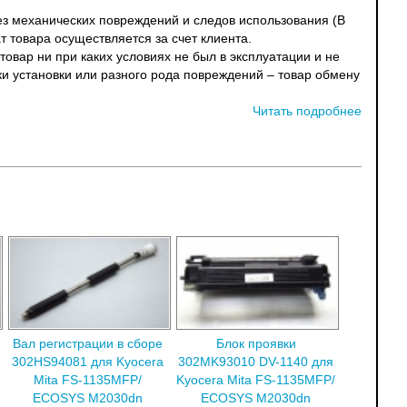
без механических повреждений и следов использования (В
т товара осуществляется за счет клиента.
овар ни при каких условиях не был в эксплуатации и не
ки установки или разного рода повреждений – товар обмену
Читать подробнее
Вал регистрации в сборе
Блок проявки
302HS94081 для Kyocera
302MK93010 DV-1140 для
Mita FS-1135MFP/
Kyocera Mita FS-1135MFP/
ECOSYS M2030dn
ECOSYS M2030dn