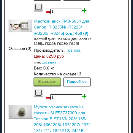
Жесткий диск FM3-5634 для
Canon iR 3235N/ iR3225/
(Код:
45979
)
iR3230/ iR3245
Жесткий диск FM3-5634 для Canon iR
3235N/ iR3225/ iR3230/ iR3245
Отзывов (0)
Производитель:
Toshiba
Цена:
6250 руб
плюс
доставка
Вес:
0.6 кг.
Количество на складе:
3
В корзину
Подробнее
Муфта ролика захвата из
кассеты 6LE53737000 для
Toshiba E-ST163/ 203/ 165/
205/ 166/ 206/ 167/ 207/ 237/
181/ 211/ 182/ 212/ 242/ E-