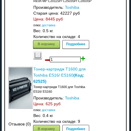
Ricoh MP C2011SP/ C2503SP/ C2003SP
Производитель:
Toshiba
Старая цена:
42227 руб
Цена:
8445 руб
плюс
доставка
Вес:
0.5 кг.
Количество на складе:
4
В корзину
Подробнее
Тонер-картридж T1600 для
(Код:
Toshiba ES16/ ES160
62525
)
Тонер-картридж T1600 для Toshiba
ES16/ ES160
Производитель:
Toshiba
Цена:
625 руб
плюс
доставка
Вес:
0.4 кг.
Количество на складе:
9
Отзывов (0)
В корзину
Подробнее