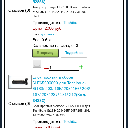
52858
)
Тонер-картридж T-FC31E-K для Toshiba
Отзывов (0)
E-STUDIO 211C/ 311C/ 2100C/ 3100C
black
Производитель:
Toshiba
Цена:
2000 руб
плюс
доставка
Вес:
0.6 кг.
Количество на складе:
3
В корзину
Подробнее
Блок проявки в сборе
6LE65600000 для Toshiba e-
St163/ 203/ 165/ 205/ 166/ 206/
(Код:
167/ 207/ 237/ 181/ 212
64383
)
Отзывов (0)
Блок проявки в сборе 6LE65600000 для
Toshiba e-St163/ 203/ 165/ 205/ 166/ 206/
167/ 207/ 237/ 181/ 212
Производитель:
Toshiba
Цена:
5980 руб