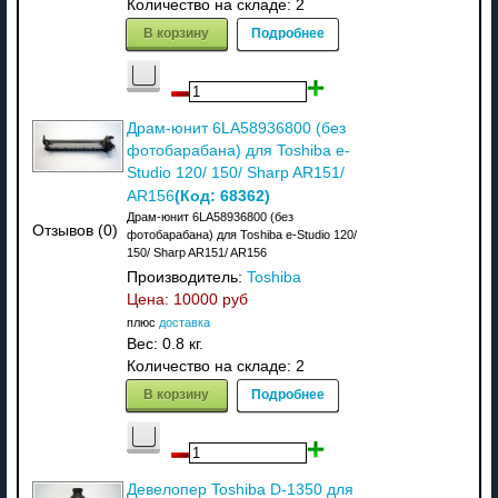
Количество на складе:
2
В корзину
Подробнее
Драм-юнит 6LA58936800 (без
фотобарабана) для Toshiba e-
Studio 120/ 150/ Sharp AR151/
(Код:
68362
)
AR156
Драм-юнит 6LA58936800 (без
Отзывов (0)
фотобарабана) для Toshiba e-Studio 120/
150/ Sharp AR151/ AR156
Производитель:
Toshiba
Цена:
10000 руб
плюс
доставка
Вес:
0.8 кг.
Количество на складе:
2
В корзину
Подробнее
Девелопер Toshiba D-1350 для