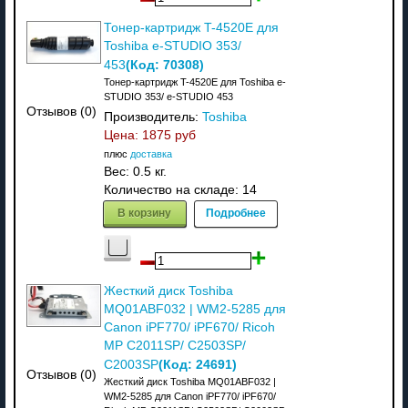
Тонер-картридж T-4520E для
Toshiba e-STUDIO 353/
(Код:
70308
)
453
Тонер-картридж T-4520E для Toshiba e-
STUDIO 353/ e-STUDIO 453
Отзывов (0)
Производитель:
Toshiba
Цена:
1875 руб
плюс
доставка
Вес:
0.5 кг.
Количество на складе:
14
В корзину
Подробнее
Жесткий диск Toshiba
MQ01ABF032 | WM2-5285 для
Canon iPF770/ iPF670/ Ricoh
MP C2011SP/ C2503SP/
(Код:
24691
)
C2003SP
Отзывов (0)
Жесткий диск Toshiba MQ01ABF032 |
WM2-5285 для Canon iPF770/ iPF670/