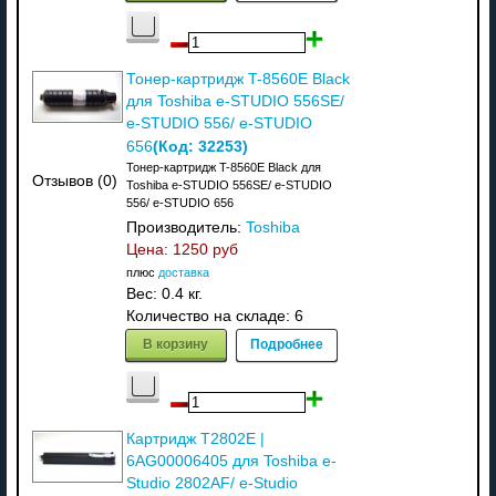
Тонер-картридж T-8560E Black
для Toshiba e-STUDIO 556SE/
e-STUDIO 556/ e-STUDIO
(Код:
32253
)
656
Тонер-картридж T-8560E Black для
Отзывов (0)
Toshiba e-STUDIO 556SE/ e-STUDIO
556/ e-STUDIO 656
Производитель:
Toshiba
Цена:
1250 руб
плюс
доставка
Вес:
0.4 кг.
Количество на складе:
6
В корзину
Подробнее
Картридж T2802E |
6AG00006405 для Toshiba e-
Studio 2802AF/ e-Studio