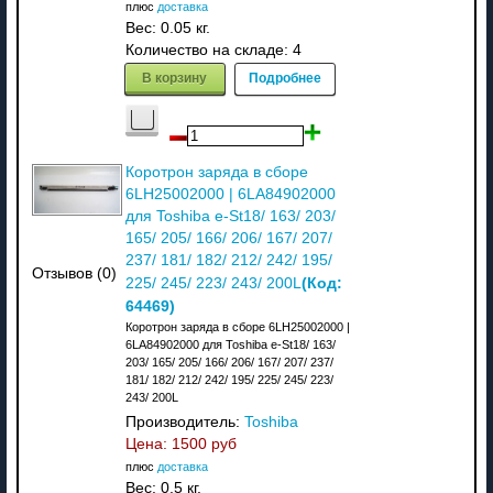
плюс
доставка
Вес:
0.05 кг.
Количество на складе:
4
В корзину
Подробнее
Коротрон заряда в сборе
6LH25002000 | 6LA84902000
для Toshiba e-St18/ 163/ 203/
165/ 205/ 166/ 206/ 167/ 207/
237/ 181/ 182/ 212/ 242/ 195/
Отзывов (0)
(Код:
225/ 245/ 223/ 243/ 200L
64469
)
Коротрон заряда в сборе 6LH25002000 |
6LA84902000 для Toshiba e-St18/ 163/
203/ 165/ 205/ 166/ 206/ 167/ 207/ 237/
181/ 182/ 212/ 242/ 195/ 225/ 245/ 223/
243/ 200L
Производитель:
Toshiba
Цена:
1500 руб
плюс
доставка
Вес:
0.5 кг.