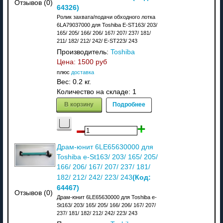
Отзывов (0)
64326
)
Ролик захвата/подачи обходного лотка
6LA79037000 для Toshiba E-ST163/ 203/
165/ 205/ 166/ 206/ 167/ 207/ 237/ 181/
211/ 182/ 212/ 242/ E-ST223/ 243
Производитель:
Toshiba
Цена:
1500 руб
плюс
доставка
Вес:
0.2 кг.
Количество на складе:
1
В корзину
Подробнее
Драм-юнит 6LE65630000 для
Toshiba e-St163/ 203/ 165/ 205/
166/ 206/ 167/ 207/ 237/ 181/
(Код:
182/ 212/ 242/ 223/ 243
64467
)
Отзывов (0)
Драм-юнит 6LE65630000 для Toshiba e-
St163/ 203/ 165/ 205/ 166/ 206/ 167/ 207/
237/ 181/ 182/ 212/ 242/ 223/ 243