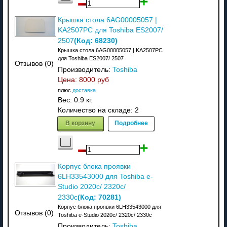
Крышка стола 6AG00005057 |
KA2507PC для Toshiba ES2007/
(Код:
68230
)
2507
Крышка стола 6AG00005057 | KA2507PC
для Toshiba ES2007/ 2507
Отзывов (0)
Производитель:
Toshiba
Цена:
8000 руб
плюс
доставка
Вес:
0.9 кг.
Количество на складе:
2
В корзину
Подробнее
Корпус блока проявки
6LH33543000 для Toshiba e-
Studio 2020c/ 2320c/
(Код:
70281
)
2330c
Корпус блока проявки 6LH33543000 для
Отзывов (0)
Toshiba e-Studio 2020c/ 2320c/ 2330c
Производитель:
Toshiba