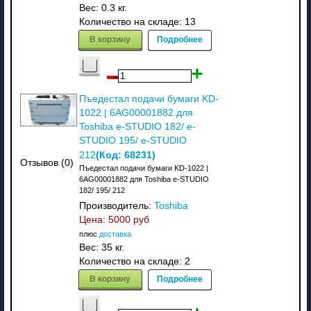
Вес:
0.3 кг.
Количество на складе:
13
В корзину
Подробнее
Пъедестал подачи бумаги KD-
1022 | 6AG00001882 для
Toshiba e-STUDIO 182/ e-
STUDIO 195/ e-STUDIO
(Код:
68231
)
212
Отзывов (0)
Пъедестал подачи бумаги KD-1022 |
6AG00001882 для Toshiba e-STUDIO
182/ 195/ 212
Производитель:
Toshiba
Цена:
5000 руб
плюс
доставка
Вес:
35 кг.
Количество на складе:
2
В корзину
Подробнее