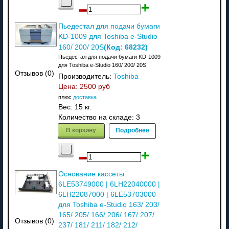
Пьедестал для подачи бумаги
KD-1009 для Toshiba e-Studio
(Код:
68232
)
160/ 200/ 20S
Пьедестал для подачи бумаги KD-1009
для Toshiba e-Studio 160/ 200/ 20S
Отзывов (0)
Производитель:
Toshiba
Цена:
2500 руб
плюс
доставка
Вес:
15 кг.
Количество на складе:
3
В корзину
Подробнее
Основание кассеты
6LE53749000 | 6LH22040000 |
6LH22087000 | 6LE53703000
для Toshiba e-Studio 163/ 203/
165/ 205/ 166/ 206/ 167/ 207/
Отзывов (0)
237/ 181/ 211/ 182/ 212/