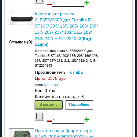
Коротрон переноса
6LE65620000 для Toshiba E-
ST163/ 203/ 165/ 205/ 166/ 206/
167/ 207/ 237/ 181/ 211/ 182/
(Код:
212/ 242/ E-ST223/ 243
Отзывов (0)
64404
)
Коротрон переноса 6LE65620000 для
Toshiba E-ST163/ 203/ 165/ 205/ 166/ 206/
167/ 207/ 237/ 181/ 211/ 182/ 212/ 242/ E-
ST223/ 243
Производитель:
Toshiba
Цена:
2375 руб
плюс
доставка
Вес:
0.7 кг.
Количество на складе:
6
В корзину
Подробнее
Плата главная (форматтер) e-
St166/ 206 6LH28100000 для