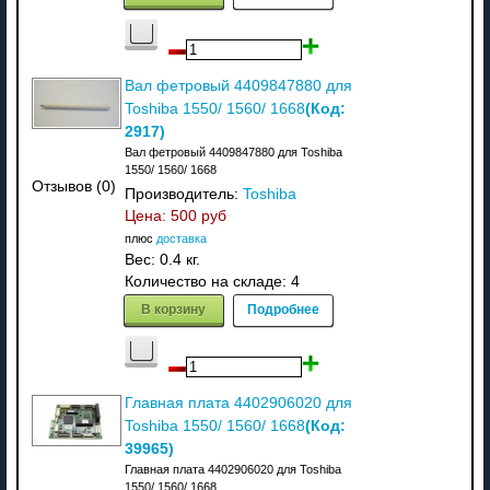
Вал фетровый 4409847880 для
(Код:
Toshiba 1550/ 1560/ 1668
2917
)
Вал фетровый 4409847880 для Toshiba
1550/ 1560/ 1668
Отзывов (0)
Производитель:
Toshiba
Цена:
500 руб
плюс
доставка
Вес:
0.4 кг.
Количество на складе:
4
В корзину
Подробнее
Главная плата 4402906020 для
(Код:
Toshiba 1550/ 1560/ 1668
39965
)
Главная плата 4402906020 для Toshiba
1550/ 1560/ 1668