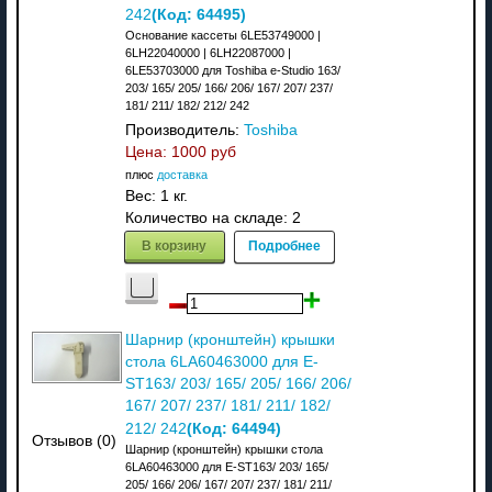
(Код:
64495
)
242
Основание кассеты 6LE53749000 |
6LH22040000 | 6LH22087000 |
6LE53703000 для Toshiba e-Studio 163/
203/ 165/ 205/ 166/ 206/ 167/ 207/ 237/
181/ 211/ 182/ 212/ 242
Производитель:
Toshiba
Цена:
1000 руб
плюс
доставка
Вес:
1 кг.
Количество на складе:
2
В корзину
Подробнее
Шарнир (кронштейн) крышки
стола 6LA60463000 для E-
ST163/ 203/ 165/ 205/ 166/ 206/
167/ 207/ 237/ 181/ 211/ 182/
(Код:
64494
)
212/ 242
Отзывов (0)
Шарнир (кронштейн) крышки стола
6LA60463000 для E-ST163/ 203/ 165/
205/ 166/ 206/ 167/ 207/ 237/ 181/ 211/