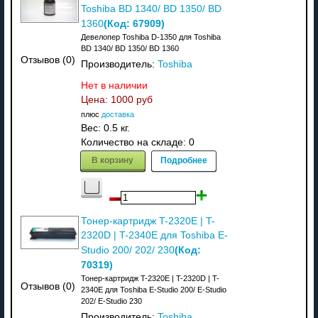
Toshiba BD 1340/ BD 1350/ BD
(Код:
67909
)
1360
Девелопер Toshiba D-1350 для Toshiba
BD 1340/ BD 1350/ BD 1360
Отзывов (0)
Производитель:
Toshiba
Нет в наличии
Цена:
1000 руб
плюс
доставка
Вес:
0.5 кг.
Количество на складе:
0
В корзину
Подробнее
Тонер-картридж T-2320E | T-
2320D | T-2340E для Toshiba E-
(Код:
Studio 200/ 202/ 230
70319
)
Тонер-картридж T-2320E | T-2320D | T-
Отзывов (0)
2340E для Toshiba E-Studio 200/ E-Studio
202/ E-Studio 230
Производитель:
Toshiba