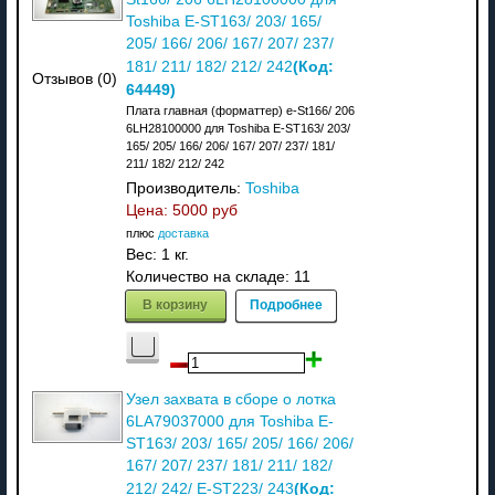
Toshiba E-ST163/ 203/ 165/
205/ 166/ 206/ 167/ 207/ 237/
(Код:
181/ 211/ 182/ 212/ 242
Отзывов (0)
64449
)
Плата главная (форматтер) e-St166/ 206
6LH28100000 для Toshiba E-ST163/ 203/
165/ 205/ 166/ 206/ 167/ 207/ 237/ 181/
211/ 182/ 212/ 242
Производитель:
Toshiba
Цена:
5000 руб
плюс
доставка
Вес:
1 кг.
Количество на складе:
11
В корзину
Подробнее
Узел захвата в сборе о лотка
6LA79037000 для Toshiba E-
ST163/ 203/ 165/ 205/ 166/ 206/
167/ 207/ 237/ 181/ 211/ 182/
(Код:
212/ 242/ E-ST223/ 243