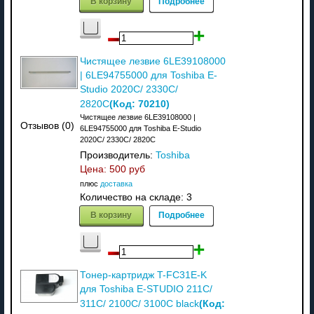
В корзину
Подробнее
Чистящее лезвие 6LE39108000
| 6LE94755000 для Toshiba E-
Studio 2020C/ 2330C/
(Код:
70210
)
2820C
Чистящее лезвие 6LE39108000 |
Отзывов (0)
6LE94755000 для Toshiba E-Studio
2020C/ 2330C/ 2820C
Производитель:
Toshiba
Цена:
500 руб
плюс
доставка
Количество на складе:
3
В корзину
Подробнее
Тонер-картридж T-FC31E-K
для Toshiba E-STUDIO 211C/
(Код:
311C/ 2100C/ 3100C black