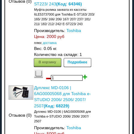
Отзывов (0)
(Код:
64346
)
ST223/ 243
Муфта ролика захвата из кассеты
6LE53737000 для Toshiba E-ST163/ 203/
165/ 205/ 166/ 206/ 167/ 207/ 237/ 181/
211/ 182/ 212/ 242/ E-ST223/ 243
Производитель:
Toshiba
Цена:
2000 руб
плюс
доставка
Вес:
0.05 кг.
Количество на складе:
1
В корзину
Подробнее
Дуплекс MD-0106 |
6AG00005068 для Toshiba e-
STUDIO 2006/ 2506/ 2007/
(Код:
68229
)
2507
Дуплекс MD-0106 | 6AG00005068 для
Отзывов (0)
Toshiba e-STUDIO 2006/ 2506/ 2007/
2507
Производитель:
Toshiba
Цена:
5000 руб