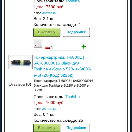
Производитель:
Toshiba
Цена:
7500 руб
плюс
доставка
Вес:
2.1 кг.
Количество на складе:
4
В корзину
Подробнее
Тонер-картридж T-6000E |
6AK00000016 Black для
Toshiba e-Studio 520/ e-St600/
(Код:
32252
)
e-St720
Тонер-картридж T-6000E | 6AK00000016
Отзывов (0)
Black для Toshiba e-St520/ e-St600/ e-
St720
Производитель:
Toshiba
Цена:
1000 руб
плюс
доставка
Вес:
0.4 кг.
Количество на складе:
25
В корзину
Подробнее