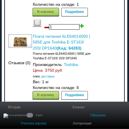
Количество на складе:
1
В корзину
Подробнее
Плата питания 6LE64014000 |
585E для Toshiba E-ST163/
(Код:
64283
)
203/ DP1640
Плата питания 6LE64014000 | 585E для
Toshiba E-ST163/ 203/ DP1640
Отзывов (0)
Производитель:
Toshiba
Цена:
3750 руб
плюс
доставка
Вес:
1 кг.
Количество на складе:
6
В корзину
Подробнее
История
Блокнот
Оформить
0
0 руб
Шестерня привода термоузла
Очистить корзину
Авторизация
6LE56640000 для Toshiba E-