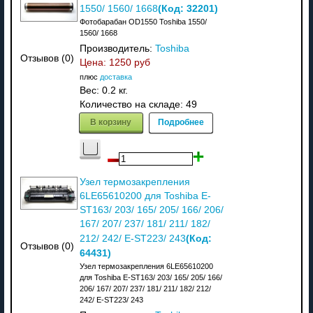
(Код:
32201
)
1550/ 1560/ 1668
Фотобарабан OD1550 Toshiba 1550/
1560/ 1668
Производитель:
Toshiba
Отзывов (0)
Цена:
1250 руб
плюс
доставка
Вес:
0.2 кг.
Количество на складе:
49
В корзину
Подробнее
Узел термозакрепления
6LE65610200 для Toshiba E-
ST163/ 203/ 165/ 205/ 166/ 206/
167/ 207/ 237/ 181/ 211/ 182/
(Код:
212/ 242/ E-ST223/ 243
Отзывов (0)
64431
)
Узел термозакрепления 6LE65610200
для Toshiba E-ST163/ 203/ 165/ 205/ 166/
206/ 167/ 207/ 237/ 181/ 211/ 182/ 212/
242/ E-ST223/ 243