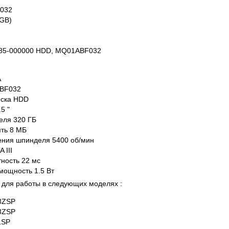
032
0GB)
85-000000 HDD, MQ01ABF032
A
BF032
иска
HDD
.5 "
теля
320 ГБ
ять
8 МБ
ения шпинделя
5400 об/мин
 III
тность
22 мс
 мощность
1.5 Вт
для работы в следующих моделях :
3ZSP
3ZSP
1SP