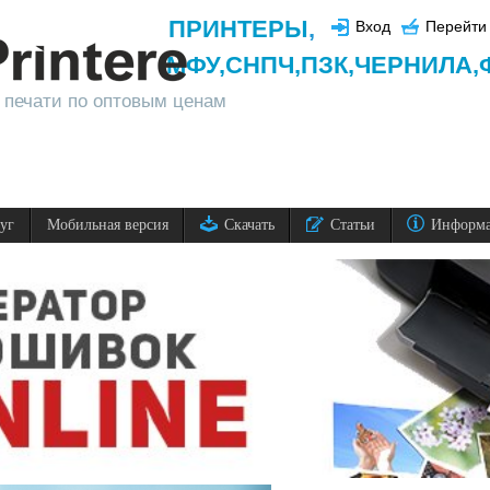
ПРИНТЕРЫ
,
Вход
Перейти 
МФУ,
СНПЧ,
ПЗК,
ЧЕРНИЛА,
 печати по оптовым ценам
луг
Мобильная версия
Скачать
Статьи
Информ