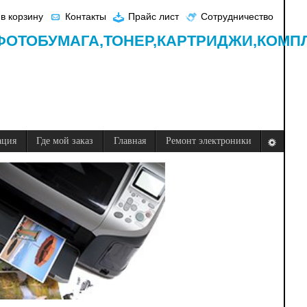
в корзину
Контакты
Прайс лист
Сотрудничество
ФОТОБУМАГА,
ТОНЕР,
КАРТРИДЖИ,
КОМП
ация
Где мой заказ
Главная
Ремонт электроники