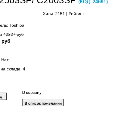
C2503SP/ C2003SP
(КОД:
24691
)
Хиты:
2151
|
Рейтинг:
ель:
Toshiba
на
42227 руб
 руб
:
Нет
 на складе:
4
:
В корзину