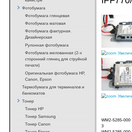
IPF770
канистре
Фотобумага
Фотобумага глянцевая
Фотобумага матовая
Фотобумага фактурная.
Дизайнерская
Рулонная фотобумага
Фотобумага мелованная (2-х
Увелич
сторонний глянец для струйной
печати)
Оригинальная фотобумага HP,
Canon, Epson
Термобумага для терминалов и
банкоматов
Увелич
Тонер
Тонер HP
Тонер Samsung
WM2-5285-000
Тонер Canon
3
Тонер Epson
WM2-5285-000