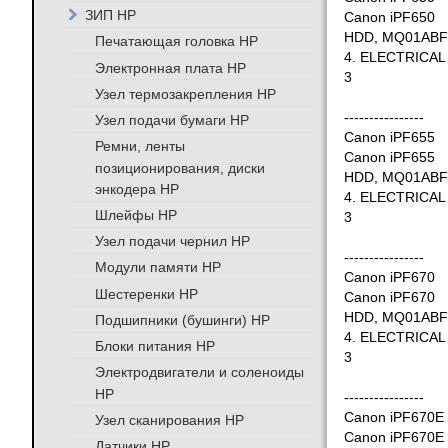
ЗИП HP
Canon iPF650
HDD, MQ01ABF
Печатающая головка HP
4. ELECTRICAL
Электронная плата HP
3
Узел термозакрепления HP
----------------
Узел подачи бумаги HP
Canon iPF655
Ремни, ленты
Canon iPF655
позиционирования, диски
HDD, MQ01ABF
энкодера HP
4. ELECTRICAL
Шлейфы HP
3
Узел подачи чернил HP
----------------
Модули памяти HP
Canon iPF670
Шестеренки HP
Canon iPF670
HDD, MQ01ABF
Подшипники (бушинги) HP
4. ELECTRICAL
Блоки питания HP
3
Электродвигатели и соленоиды
HP
----------------
Canon iPF670E
Узел сканирования HP
Canon iPF670E
Датчики HP