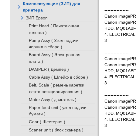
Комплектующие (ЗИП) для
принтера
----------------
Canon imageP
ЗИП Epson
Canon imageP
Print Head ( Печатающая
HDD, MQ01ABF
головка )
4. ELECTRICAL
Pump Assy ( Узел подачи
3
чернил в сборе )
----------------
Board Assy ( Электронная
Canon imageP
плата )
Canon imageP
DAMPER ( Демпер )
HDD, MQ01ABF
Cable Assy ( Шлейф в сборе )
4. ELECTRICAL
3
Belt, Scale ( ремень каретки,
лента позиционирования )
----------------
Motor Assy ( двигатель )
Canon imageP
Paper feed unit ( узел подачи
Canon imageP
HDD, MQ01ABF
бумаги )
4. ELECTRICAL
Gear ( Шестерня )
3
Scaner unit ( блок сканера )