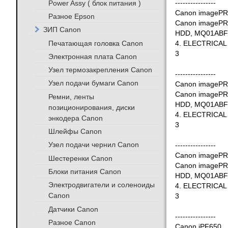
Power Assy ( блок питания )
----------------
Canon imageP
Разное Epson
Canon imageP
ЗИП Canon
HDD, MQ01ABF
Печатающая головка Canon
4. ELECTRICAL
3
Электронная плата Canon
Узел термозакрепления Canon
----------------
Узел подачи бумаги Canon
Canon imageP
Canon imageP
Ремни, ленты
HDD, MQ01ABF
позиционирования, диски
4. ELECTRICAL
энкодера Canon
3
Шлейфы Canon
Узел подачи чернил Canon
----------------
Canon imageP
Шестеренки Canon
Canon imageP
Блоки питания Canon
HDD, MQ01ABF
Электродвигатели и соленоиды
4. ELECTRICAL
Canon
3
Датчики Canon
----------------
Разное Canon
Canon iPF650