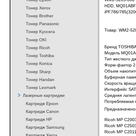
HDD, MQ01ABF
Тонер Xerox
iPF786/785(32
Тонер Brother
Тонер Panasonic
Товар: WM2-52
Тонер Kyocera
Тонер OKI
Бренд
TOSHIB
Тонер Ricoh
Модель
MQ01A
Тонер Toshiba
Тип жесткого д
Тонер Konica
Форм-фактор
2
Объем накопи
Тонер Sharp
Буферная пам
Тонер Handan
Скорость вращ
Тонер Lexmark
Интерфейс
SATA
Лазерные картриджи
Средняя латен
Потребляемая
Картридж Epson
Предназначено 
Картридж Canon
Картридж HP
Ricoh MP C200
Ricoh MP C250
Картридж Samsung
Ricoh MP C201
Картридж Xerox