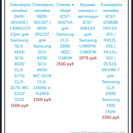
Сканирующая
Сканирующая
Сканер в
Крышка
Сканирующая
линейка
линейка
сборе
сканера с
линейка
0609-
0609-
JC97-
автоподатчиком
JC97-
001408 |
001287 |
04075A
JC97-
03968B
130N01570
0609-
для
04615A
HV12X-
12pin для
001237
Samsung
для
V01 |
Samsung
для
CLX-
Samsung
HV12L-
SCX-
Samsung
3305/
C480FN/
V01 |
4824/
SCX-
SEE/
C480FW
HV12L-
SCX-
4200/
C480W
1875 руб
V02 |
4828/
SCX-
2500 руб
DL520-
CLX-
4500/
09UHM-T
3170/
WC-3119/
для
CLX-
CLX-
Samsung
3175/ WC
2160N/ e-
CLX
3210/
St180S
3300/
3220
1500 руб
Samsung
1500 руб
3305
16pin
2250 руб
Copyright MAXXmarketing Webdesigner GmbH