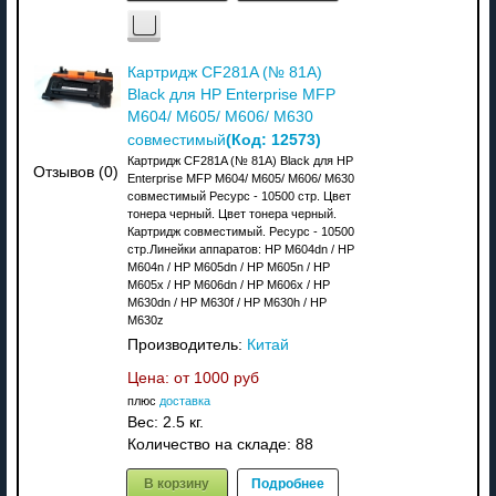
Картридж CF281A (№ 81A)
Black для HP Enterprise MFP
M604/ M605/ M606/ M630
(Код:
12573
)
совместимый
Картридж CF281A (№ 81A) Black для HP
Отзывов (0)
Enterprise MFP M604/ M605/ M606/ M630
совместимый Ресурс - 10500 стр. Цвет
тонера черный. Цвет тонера черный.
Картридж совместимый. Ресурс - 10500
стр.Линейки аппаратов: HP M604dn / HP
M604n / HP M605dn / HP M605n / HP
M605x / HP M606dn / HP M606x / HP
M630dn / HP M630f / HP M630h / HP
M630z
Производитель:
Китай
Цена: от
1000 руб
плюс
доставка
Вес:
2.5 кг.
Количество на складе:
88
В корзину
Подробнее