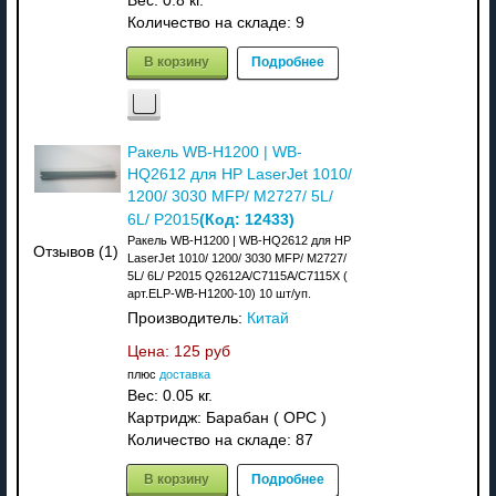
Вес:
0.8 кг.
Количество на складе:
9
В корзину
Подробнее
Ракель WB-H1200 | WB-
HQ2612 для HP LaserJet 1010/
1200/ 3030 MFP/ M2727/ 5L/
(Код:
12433
)
6L/ P2015
Ракель WB-H1200 | WB-HQ2612 для HP
Отзывов (1)
LaserJet 1010/ 1200/ 3030 MFP/ M2727/
5L/ 6L/ P2015 Q2612A/C7115A/C7115X (
арт.ELP-WB-H1200-10) 10 шт/уп.
Производитель:
Китай
Цена:
125 руб
плюс
доставка
Вес:
0.05 кг.
Картридж: Барабан ( OPC )
Количество на складе:
87
В корзину
Подробнее