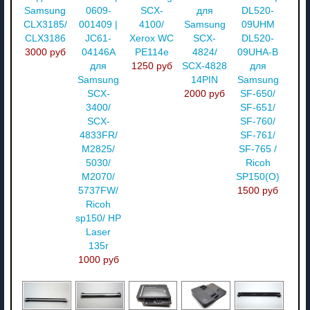
Samsung
0609-
SCX-
для
DL520-
CLX3185/
001409 |
4100/
Samsung
09UHM
CLX3186
JC61-
Xerox WC
SCX-
DL520-
3000 руб
04146A
РE114e
4824/
09UHA-B
для
1250 руб
SCX-4828
для
Samsung
14PIN
Samsung
SCX-
2000 руб
SF-650/
3400/
SF-651/
SCX-
SF-760/
4833FR/
SF-761/
M2825/
SF-765 /
5030/
Ricoh
M2070/
SP150(О)
5737FW/
1500 руб
Ricoh
sp150/ HP
Laser
135r
1000 руб