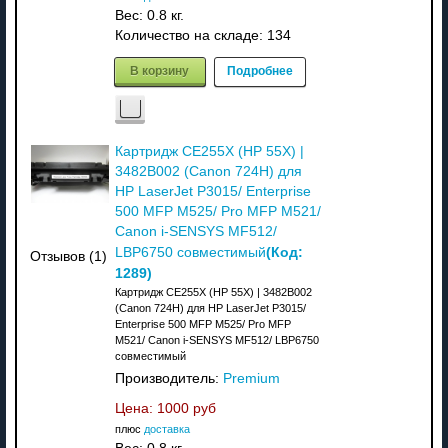
Вес:
0.8 кг.
Количество на складе:
134
В корзину
Подробнее
Картридж CE255X (HP 55X) |
3482B002 (Canon 724H) для
HP LaserJet P3015/ Enterprise
500 MFP M525/ Pro MFP M521/
Canon i-SENSYS MF512/
(Код:
LBP6750 совместимый
Отзывов (1)
1289
)
Картридж CE255X (HP 55X) | 3482B002
(Canon 724H) для HP LaserJet P3015/
Enterprise 500 MFP M525/ Pro MFP
M521/ Canon i-SENSYS MF512/ LBP6750
совместимый
Производитель:
Premium
Цена:
1000 руб
плюс
доставка