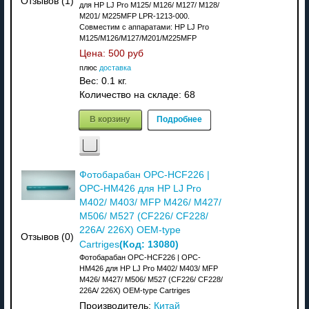
Отзывов (1)
для HP LJ Pro M125/ M126/ M127/ M128/
M201/ M225MFP LPR-1213-000.
Совместим с аппаратами: НР LJ Pro
M125/M126/M127/M201/M225MFP
Цена:
500 руб
плюс
доставка
Вес:
0.1 кг.
Количество на складе:
68
В корзину
Подробнее
Фотобарабан OPC-HCF226 |
OPC-HM426 для HP LJ Pro
M402/ M403/ MFP M426/ M427/
M506/ M527 (CF226/ CF228/
226A/ 226X) OEM-type
Отзывов (0)
(Код:
13080
)
Cartriges
Фотобарабан OPC-HCF226 | OPC-
HM426 для HP LJ Pro M402/ M403/ MFP
M426/ M427/ M506/ M527 (CF226/ CF228/
226A/ 226X) OEM-type Cartriges
Производитель:
Китай