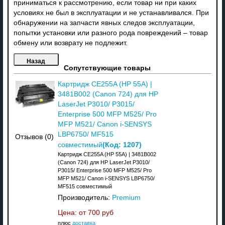
приниматься к рассмотрению, если товар ни при каких
условиях не был в эксплуатации и не устанавливался. При
обнаружении на запчасти явных следов эксплуатации,
попытки установки или разного рода повреждений – товар
обмену или возврату не подлежит.
Сопутствующие товары
Картридж CE255A (HP 55A) |
3481B002 (Canon 724) для HP
LaserJet P3010/ P3015/
Enterprise 500 MFP M525/ Pro
MFP M521/ Canon i-SENSYS
LBP6750/ MF515
Отзывов (0)
(Код:
1207
)
совместимый
Картридж CE255A (HP 55A) | 3481B002
(Canon 724) для HP LaserJet P3010/
P3015/ Enterprise 500 MFP M525/ Pro
MFP M521/ Canon i-SENSYS LBP6750/
MF515 совместимый
Производитель:
Premium
Цена: от
700 руб
плюс
доставка