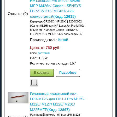
HP LaserJet Pro M402/ M426/
MFP M426n/ Canon i-SENSYS
LBP212/ 215/ MF421/ 426
Отзывов (0)
(Код:
12615
)
совместимый
Картридж CF226X (HP 26X) | 2200C002
(Canon 052H) для HP LaserJet Pro M402/
M426/ MFP M426n/ Canon i-SENSYS
LBP212/ 215/ MF421/ 426 совместимый
Производитель:
Китай
Цена: от
750 руб
плюс
доставка
Вес:
1.5 кг.
Количество на складе:
167
В корзину
Подробнее
Резиновый прижимной вал
LPR-M125 для HP LJ Pro M125/
M126/ M127/ M128/ M201/
(Код:
12867
)
M225MFP
Резиновый прижимной вал LPR-M125