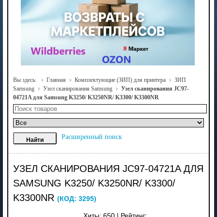
Вы здесь:
Главная
Комплектующие (ЗИП) для принтера
ЗИП
Samsung
Узел сканирования Samsung
Узел сканирования JC97-
04721A для Samsung K3250/ K3250NR/ K3300/ K3300NR
Расширенный поиск
УЗЕЛ СКАНИРОВАНИЯ JC97-04721A ДЛЯ
SAMSUNG K3250/ K3250NR/ K3300/
K3300NR
(КОД:
3295
)
Хиты:
650
|
Рейтинг: