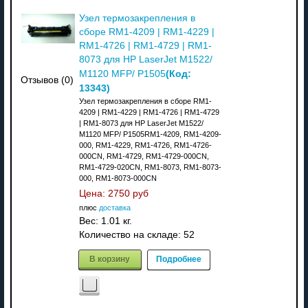
Узел термозакрепления в
сборе RM1-4209 | RM1-4229 |
RM1-4726 | RM1-4729 | RM1-
8073 для HP LaserJet M1522/
(Код:
M1120 MFP/ P1505
Отзывов (0)
13343
)
Узел термозакрепления в сборе RM1-
4209 | RM1-4229 | RM1-4726 | RM1-4729
| RM1-8073 для HP LaserJet M1522/
M1120 MFP/ P1505RM1-4209, RM1-4209-
000, RM1-4229, RM1-4726, RM1-4726-
000CN, RM1-4729, RM1-4729-000CN,
RM1-4729-020CN, RM1-8073, RM1-8073-
000, RM1-8073-000CN
Цена:
2750 руб
плюс
доставка
Вес:
1.01 кг.
Количество на складе:
52
В корзину
Подробнее