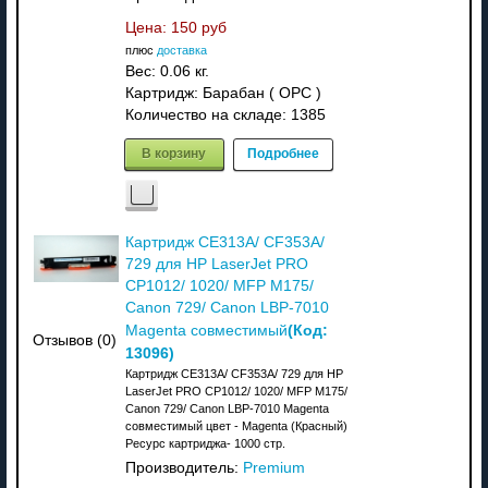
Цена:
150 руб
плюс
доставка
Вес:
0.06 кг.
Картридж: Барабан ( OPC )
Количество на складе:
1385
В корзину
Подробнее
Картридж CE313A/ CF353A/
729 для HP LaserJet PRO
CP1012/ 1020/ MFP M175/
Canon 729/ Canon LBP-7010
(Код:
Magenta совместимый
Отзывов (0)
13096
)
Картридж CE313A/ CF353A/ 729 для HP
LaserJet PRO CP1012/ 1020/ MFP M175/
Canon 729/ Canon LBP-7010 Magenta
совместимый цвет - Magenta (Красный)
Ресурс картриджа- 1000 стр.
Производитель:
Premium