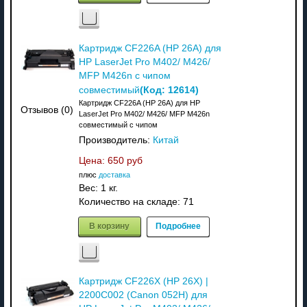
Картридж CF226A (HP 26A) для
HP LaserJet Pro M402/ M426/
MFP M426n с чипом
(Код:
12614
)
совместимый
Картридж CF226A (HP 26A) для HP
Отзывов (0)
LaserJet Pro M402/ M426/ MFP M426n
совместимый с чипом
Производитель:
Китай
Цена:
650 руб
плюс
доставка
Вес:
1 кг.
Количество на складе:
71
В корзину
Подробнее
Картридж CF226X (HP 26X) |
2200C002 (Canon 052H) для