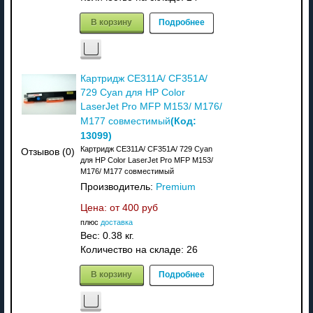
В корзину
Подробнее
Картридж CE311A/ CF351A/
729 Cyan для HP Color
LaserJet Pro MFP M153/ M176/
(Код:
M177 совместимый
13099
)
Картридж CE311A/ CF351A/ 729 Cyan
Отзывов (0)
для HP Color LaserJet Pro MFP M153/
M176/ M177 совместимый
Производитель:
Premium
Цена: от
400 руб
плюс
доставка
Вес:
0.38 кг.
Количество на складе:
26
В корзину
Подробнее