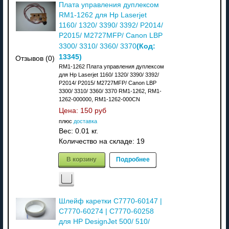
Плата управления дуплексом
RM1-1262 для Hp Laserjet
1160/ 1320/ 3390/ 3392/ P2014/
P2015/ M2727MFP/ Canon LBP
(Код:
3300/ 3310/ 3360/ 3370
13345
)
Отзывов (0)
RM1-1262 Плата управления дуплексом
для Hp Laserjet 1160/ 1320/ 3390/ 3392/
P2014/ P2015/ M2727MFP/ Canon LBP
3300/ 3310/ 3360/ 3370 RM1-1262, RM1-
1262-000000, RM1-1262-000CN
Цена:
150 руб
плюс
доставка
Вес:
0.01 кг.
Количество на складе:
19
В корзину
Подробнее
Шлейф каретки C7770-60147 |
C7770-60274 | C7770-60258
для HP DesignJet 500/ 510/