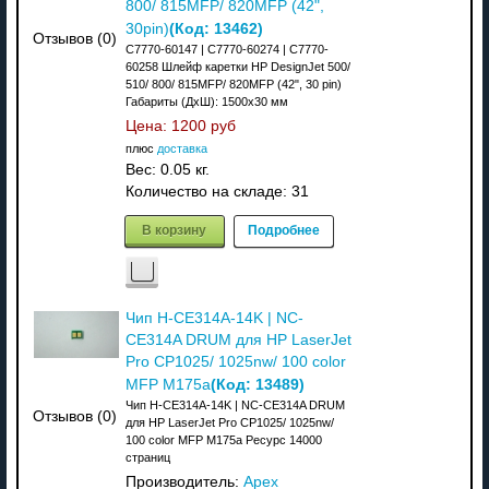
800/ 815MFP/ 820MFP (42",
(Код:
13462
)
30pin)
Отзывов (0)
C7770-60147 | C7770-60274 | C7770-
60258 Шлейф каретки HP DesignJet 500/
510/ 800/ 815MFP/ 820MFP (42", 30 pin)
Габариты (ДхШ): 1500x30 мм
Цена:
1200 руб
плюс
доставка
Вес:
0.05 кг.
Количество на складе:
31
В корзину
Подробнее
Чип H-CE314A-14K | NC-
CE314A DRUM для HP LaserJet
Pro CP1025/ 1025nw/ 100 color
(Код:
13489
)
MFP M175a
Чип H-CE314A-14K | NC-CE314A DRUM
Отзывов (0)
для HP LaserJet Pro CP1025/ 1025nw/
100 color MFP M175a Ресурс 14000
страниц
Производитель:
Apex