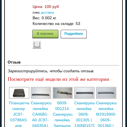
Цена:
100 руб
плюс
доставка
Вес:
0.002 кг.
Количество на складе:
53
В корзину
Подробнее
Отзыв
Зарегистрируйтесь, чтобы создать отзыв.
Посмотрите ещё модели из этой же категории
Планшетный
Сканирующая
0609-
Сканирующая
Сканирующая
сканер
линейка
001214
линейка
линейка
JC97-
CA46B1-
Сканирующая
0609-
M2919900
03788AS
A0 JC97-
линейка
001305 |
0609-
для
04035A |
Samsung
130N01570
001360 |