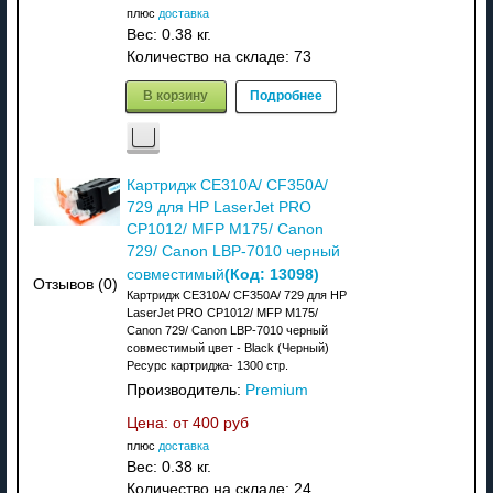
плюс
доставка
Вес:
0.38 кг.
Количество на складе:
73
В корзину
Подробнее
Картридж CE310A/ CF350A/
729 для HP LaserJet PRO
CP1012/ MFP M175/ Canon
729/ Canon LBP-7010 черный
(Код:
13098
)
совместимый
Отзывов (0)
Картридж CE310A/ CF350A/ 729 для HP
LaserJet PRO CP1012/ MFP M175/
Canon 729/ Canon LBP-7010 черный
совместимый цвет - Black (Черный)
Ресурс картриджа- 1300 стр.
Производитель:
Premium
Цена: от
400 руб
плюс
доставка
Вес:
0.38 кг.
Количество на складе:
24