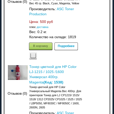
Отзывов (0)
Вес 45 гр. Black, Cyan, Magenta, Yellow
Производитель:
ASC Toner
Production
Цена:
500 руб
плюс
доставка
Вес:
0.2 кг.
Количество на складе:
1819
В корзину
Подробнее
Тонер цветной для HP Color
LJ-1215 / 1025 /1600
Универсал 400гр.
(Код:
1538
)
Magenta
Тонер цветной для HP Color
Универсальный Magenta Вес 400гр. Для
Отзывов (0)
принтеров Тонер для LJ CP1215/ 1515/
1518/ 1312 CP2025/ CP1025 / 1525 / 2025
/ LBP5050, MF8030C / MF8050C / 1600,
2600N, 2605
Производитель:
ASC Toner