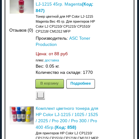
(Код:
LJ-1215 45гр. Magenta
847
)
Тонер цветной для HP Color LJ-1215
Magenta Вес 45 гр. Для принтеров HP
Color LJ CP1210/ CP1215/ CP1510/
Отзывов (0)
CP1218/ CM1312 MFP
Производитель:
ASC Toner
Production
Цена: от
88 руб
плюс
доставка
Вес:
0.05 кг.
Количество на складе:
1770
В корзину
Подробнее
Комплект цветного тонера для
HP Color LJ-1215 / 1025 / 1525
/ 2025 / Pro 200 / Pro 300 / Pro
(Код:
858
)
400 45гр.
Для принтеров HP Color LJ CP1210/
CP1215/ CP1510/ CP1218/ CM1312 MFP