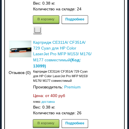
Вес:
0.38 кг.
Количество на складе:
24
В корзину
Подробнее
Картридж CE311A/ CF351A/
729 Cyan для HP Color
LaserJet Pro MFP M153/ M176/
(Код:
M177 совместимый
13099
)
Картридж CE311A/ CF351A/ 729 Cyan
Отзывов (0)
для HP Color LaserJet Pro MFP M153/
M176/ M177 совместимый
Производитель:
Premium
Цена: от
400 руб
плюс
доставка
Вес:
0.38 кг.
Количество на складе:
26
В корзину
Подробнее