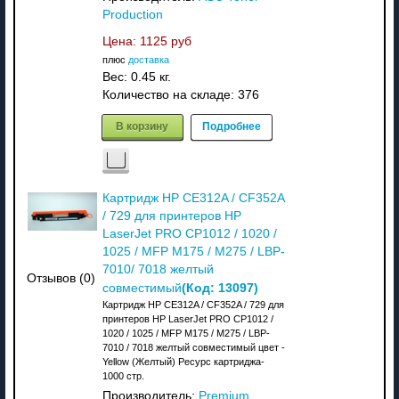
Production
Цена:
1125 руб
плюс
доставка
Вес:
0.45 кг.
Количество на складе:
376
В корзину
Подробнее
Картридж HP CE312A / CF352A
/ 729 для принтеров HP
LaserJet PRO CP1012 / 1020 /
1025 / MFP M175 / M275 / LBP-
7010/ 7018 желтый
Отзывов (0)
(Код:
13097
)
совместимый
Картридж HP CE312A / CF352A / 729 для
принтеров HP LaserJet PRO CP1012 /
1020 / 1025 / MFP M175 / M275 / LBP-
7010 / 7018 желтый совместимый цвет -
Yellow (Желтый) Ресурс картриджа-
1000 стр.
Производитель:
Premium