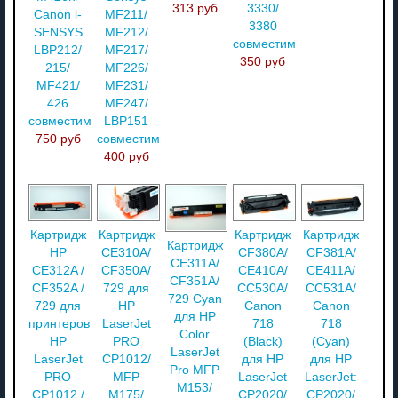
313 руб
3330/
Canon i-
MF211/
3380
SENSYS
MF212/
совместимый
LBP212/
MF217/
350 руб
215/
MF226/
MF421/
MF231/
426
MF247/
совместимый
LBP151
750 руб
совместимый
400 руб
Картридж
Картридж
Картридж
Картридж
Картридж
HP
CE310A/
CF380A/
CF381A/
CE311A/
CE312A /
CF350A/
CE410A/
CE411A/
CF351A/
CF352A /
729 для
CC530A/
CC531A/
729 Cyan
729 для
HP
Canon
Canon
для HP
принтеров
LaserJet
718
718
Color
HP
PRO
(Black)
(Cyan)
LaserJet
LaserJet
CP1012/
для HP
для HP
Pro MFP
PRO
MFP
LaserJet
LaserJet:
M153/
CP1012 /
M175/
CP2020/
CP2020/