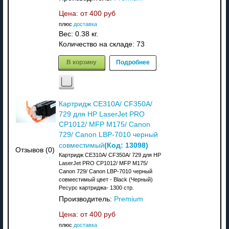
Цена: от
400 руб
плюс
доставка
Вес:
0.38 кг.
Количество на складе:
73
В корзину
Подробнее
Картридж CE310A/ CF350A/
729 для HP LaserJet PRO
CP1012/ MFP M175/ Canon
729/ Canon LBP-7010 черный
(Код:
13098
)
совместимый
Отзывов (0)
Картридж CE310A/ CF350A/ 729 для HP
LaserJet PRO CP1012/ MFP M175/
Canon 729/ Canon LBP-7010 черный
совместимый цвет - Black (Черный)
Ресурс картриджа- 1300 стр.
Производитель:
Premium
Цена: от
400 руб
плюс
доставка