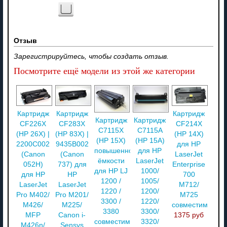
Отзыв
Зарегистрируйтесь, чтобы создать отзыв.
Посмотрите ещё модели из этой же категории
Картридж
Картридж
Картридж
Картридж
Картридж
CF226X
CF283X
CF214X
C7115X
C7115A
(HP 26X) |
(HP 83X) |
(HP 14X)
(HP 15X)
(HP 15A)
2200C002
9435B002
для HP
повышенной
для HP
(Canon
(Canon
LaserJet
ёмкости
LaserJet
052H)
737) для
Enterprise
для HP LJ
1000/
для HP
HP
700
1200 /
1005/
LaserJet
LaserJet
M712/
1220 /
1200/
Pro M402/
Pro M201/
M725
3300 /
1220/
M426/
M225/
совместимый
3380
3300/
MFP
Canon i-
1375 руб
совместимый
3320/
M426n/
Sensys