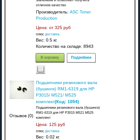
значениям и позволяют получить
отличное качество
Производитель:
ASC Toner
Production
Цена: от
325 руб
плюс
доставка
Вес:
0.5 кг.
Количество на складе:
8943
В корзину
Подробнее
Подшипники резинового вала
(бушинги) RM1-6319 для HP
P3015/ M521/ M525
(Код:
1054
)
комплект
Подшипники резинового вала (бушинги)
RM1-6319 для HP P3015 M521 M525
Отзывов (0)
комплект
Цена:
125 руб
плюс
доставка
Вес:
0.02 кг.