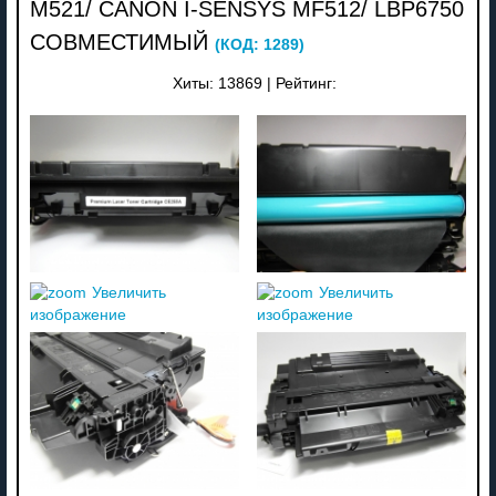
M521/ CANON I-SENSYS MF512/ LBP6750
СОВМЕСТИМЫЙ
(КОД:
1289
)
Хиты:
13869
|
Рейтинг:
Увеличить
Увеличить
изображение
изображение