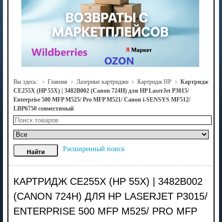
Вы здесь:
Главная
Лазерные картриджи
Картридж HP
Картридж
CE255X (HP 55X) | 3482B002 (Canon 724H) для HP LaserJet P3015/
Enterprise 500 MFP M525/ Pro MFP M521/ Canon i-SENSYS MF512/
LBP6750 совместимый
Расширенный поиск
КАРТРИДЖ CE255X (HP 55X) | 3482B002
(CANON 724H) ДЛЯ HP LASERJET P3015/
ENTERPRISE 500 MFP M525/ PRO MFP