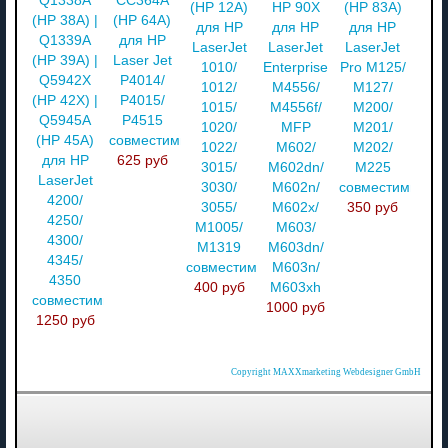
Q1338A
CC364A
(HP 12A)
HP 90X
(HP 83A)
(HP 38A) |
(HP 64A)
для HP
для HP
для HP
Q1339A
для HP
LaserJet
LaserJet
LaserJet
(HP 39A) |
Laser Jet
1010/
Enterprise
Pro M125/
Q5942X
P4014/
1012/
M4556/
M127/
(HP 42X) |
P4015/
1015/
M4556f/
M200/
Q5945A
P4515
1020/
MFP
M201/
(HP 45A)
совместимый
1022/
M602/
M202/
для HP
625 руб
3015/
M602dn/
M225
LaserJet
3030/
M602n/
совместимый
4200/
3055/
M602x/
350 руб
4250/
M1005/
M603/
4300/
M1319
M603dn/
4345/
совместимый
M603n/
4350
400 руб
M603xh
совместимый
1000 руб
1250 руб
Copyright MAXXmarketing Webdesigner GmbH