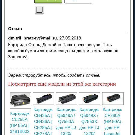
Отзыв
dmitrii_bratcev@mail.ru
,
27.05.2018
Картридж Огонь, Достойно Пашет весь ресурс. Пять
коробок бумаги за три месяца съедает и в столовую на
Заправку!!
Зарегистрируйтесь, чтобы создать отзыв.
Посмотрите ещё модели из этой же категории
Картридж
Картридж
Картридж
Картридж
Картридж
CB435A |
Q5949A /
Q5949X /
CF280A
CE255A
CB436A |
Q7553A
Q7553X
(HP 80A)
(HP 55A) |
CE285A |
для HP LJ
для HP LJ
для HP
3481B002
CE278A |
1320/
1320/
LaserJet