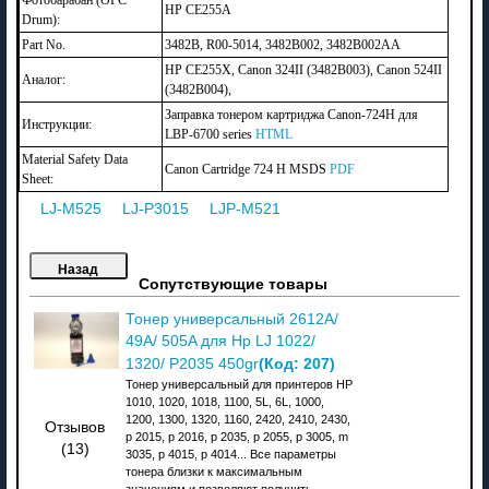
Фотобарабан (OPC
HP CE255A
Drum):
Part No.
3482B, R00-5014, 3482B002, 3482B002AA
HP CE255X, Canon 324II (3482B003), Canon 524II
Аналог:
(3482B004),
Заправка тонером картриджа Canon-724H для
Инструкции:
LBP-6700 series
HTML
Material Safety Data
Canon Cartridge 724 H MSDS
PDF
Sheet:
LJ-M525
LJ-P3015
LJP-M521
Сопутствующие товары
Тонер универсальный 2612A/
49A/ 505A для Hp LJ 1022/
(Код:
207
)
1320/ P2035 450gr
Тонер универсальный для принтеров HP
1010, 1020, 1018, 1100, 5L, 6L, 1000,
1200, 1300, 1320, 1160, 2420, 2410, 2430,
Отзывов
p 2015, p 2016, p 2035, p 2055, p 3005, m
(13)
3035, p 4015, p 4014... Все параметры
тонера близки к максимальным