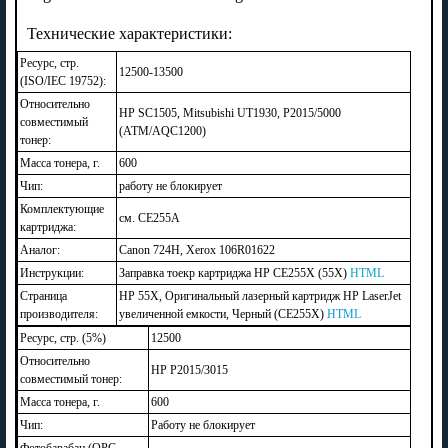
Технические характеристики:
Ресурс, стр.
12500-13500
(ISO/IEC 19752):
Относительно
HP SC1505, Mitsubishi UT1930, P2015/5000
совместимый
(ATM/AQC1200)
тонер:
Масса тонера, г.
600
Чип:
работу не блокирует
Комплектующие
см. CE255A
картриджа:
Аналог:
Canon 724H, Xerox 106R01622
Инструкции:
Заправка тоекр картриджа HP CE255X (55X)
HTML
Страница
HP 55X, Оригинальный лазерный картридж HP LaserJet
производителя:
увеличенной емкости, Черный (CE255X)
HTML
Ресурс, стр. (5%)
12500
Относительно
HP P2015/3015
совместимый тонер:
Масса тонера, г.
600
Чип:
Работу не блокирует