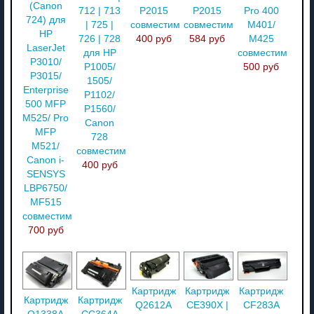
(Canon
712 | 713
P2015
P2015
Pro 400
724) для
| 725 |
совместимый
совместимый
M401/
HP
726 | 728
400 руб
584 руб
M425
LaserJet
для HP
совместимый
P3010/
P1005/
500 руб
P3015/
1505/
Enterprise
P1102/
500 MFP
P1560/
M525/ Pro
Canon
MFP
728
M521/
совместимый
Canon i-
400 руб
SENSYS
LBP6750/
MF515
совместимый
700 руб
Картридж
Картридж
Картридж
Картридж
Картридж
Q2612A
CE390X |
CF283A