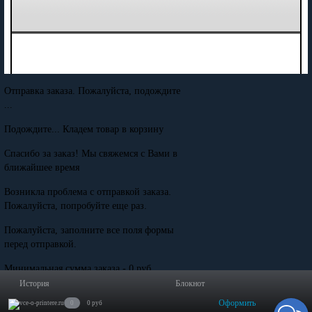
Отправка заказа. Пожалуйста, подождите
...
Подождите... Кладем товар в корзину
Спасибо за заказ! Мы свяжемся с Вами в
ближайшее время
Возникла проблема с отправкой заказа.
Пожалуйста, попробуйте еще раз.
Пожалуйста, заполните все поля формы
перед отправкой.
Минимальная сумма заказа - 0 руб.
История
Блокнот
Оформить
0
0 руб