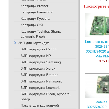
Посмотрите е
Картридж Brother
Картридж Panasonic
Картридж Kyocera
Картридж OKI
Картридж Toshiba, Sharp,
Lexmark, Ricoh
Комплект плат 
ЗИП для картриджа
302HB94
ЗИП картриджа Canon
302HB94020 д
ЗИП картриджа HP
Mita KM
3750 
ЗИП картриджа Samsung
ЗИП картриджа Xerox
ЗИП картриджа Brother
ЗИП картриджа Panasonic
ЗИП картриджа Lexmark
ЗИП картриджа Ricoh, Kyocera,
Sharp
Главная 
Пакеты для картриджей
302S594020 |