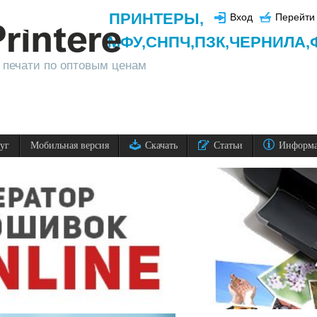
ПРИНТЕРЫ
,
Вход
Перейти 
МФУ,
СНПЧ,
ПЗК,
ЧЕРНИЛА,
 печати по оптовым ценам
луг
Мобильная версия
Скачать
Статьи
Информ