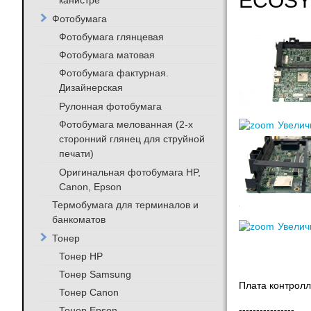
ECOSY
канистре
Фотобумага
Фотобумага глянцевая
Фотобумага матовая
Фотобумага фактурная.
Дизайнерская
Рулонная фотобумага
Фотобумага мелованная (2-х
Увелич
сторонний глянец для струйной
печати)
Оригинальная фотобумага HP,
Canon, Epson
Термобумага для терминалов и
банкоматов
Увелич
Тонер
Тонер HP
Тонер Samsung
Плата контрол
Тонер Canon
Тонер Epson
----------------