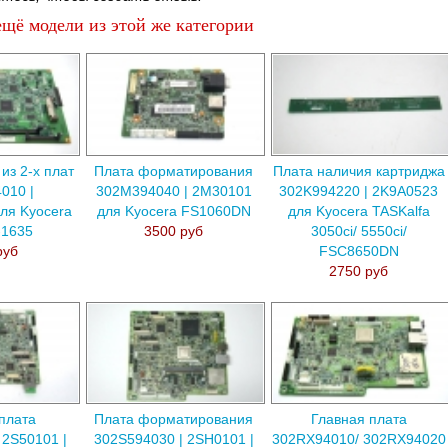
щё модели из этой же категории
из 2-х плат
Плата форматирования
Плата наличия картриджа
010 |
302M394040 | 2M30101
302K994220 | 2K9A0523
ля Kyocera
для Kyocera FS1060DN
для Kyocera TASKalfa
-1635
3500 руб
3050ci/ 5550ci/
руб
FSC8650DN
2750 руб
плата
Плата форматирования
Главная плата
 2S50101 |
302S594030 | 2SH0101 |
302RX94010/ 302RX94020