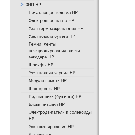
ЗИП HP
Печатающая головка HP
Электронная плата HP
Узел термозакрепления HP
Узел подачи бумаги HP
Ремни, ленты
позиционирования, диски
энкодера HP
Шлейфы HP
Узел подачи чернил HP
Модули памяти HP
Шестеренки HP
Подшипники (бушинги) HP
Блоки питания HP
Электродвигатели и соленоиды
HP
Узел сканирования HP
Датчики HP