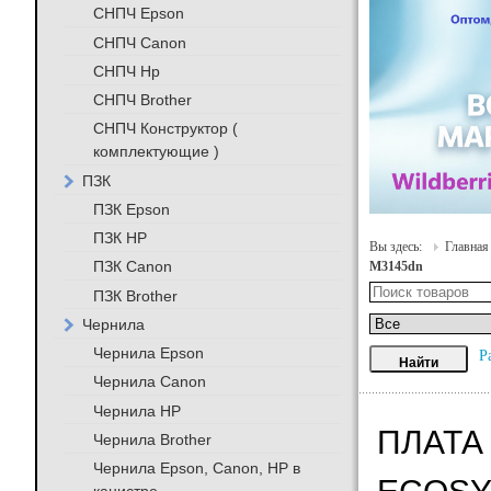
СНПЧ Epson
СНПЧ Canon
СНПЧ Hp
СНПЧ Brother
СНПЧ Конструктор (
комплектующие )
ПЗК
ПЗК Epson
ПЗК HP
Вы здесь:
Главная
ПЗК Canon
M3145dn
ПЗК Brother
Чернила
Чернила Epson
Р
Чернила Canon
Чернила HP
ПЛАТА
Чернила Brother
Чернила Epson, Canon, HP в