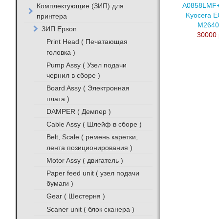
Комплектующие (ЗИП) для
A0858LMF
Kyocera 
принтера
M2640
ЗИП Epson
30000 
Print Head ( Печатающая
головка )
Pump Assy ( Узел подачи
чернил в сборе )
Board Assy ( Электронная
плата )
DAMPER ( Демпер )
Cable Assy ( Шлейф в сборе )
Belt, Scale ( ремень каретки,
лента позиционирования )
Motor Assy ( двигатель )
Paper feed unit ( узел подачи
бумаги )
Gear ( Шестерня )
Scaner unit ( блок сканера )