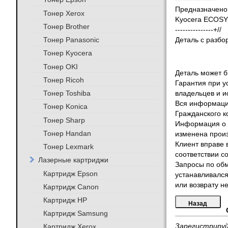
Предназначено 
Тонер Xerox
Kyocera ECOS
Тонер Brother
---------------+//
Тонер Panasonic
Деталь с разбо
Тонер Kyocera
Тонер OKI
Деталь может бы
Тонер Ricoh
Гарантия при у
Тонер Toshiba
владельцев и и
Вся информация
Тонер Konica
Гражданского к
Тонер Sharp
Информация о т
Тонер Handan
изменена произ
Клиент вправе 
Тонер Lexmark
соответствии с
Лазерные картриджи
Запросы по обм
Картридж Epson
устанавливался
или возврату не
Картридж Canon
Картридж HP
Картридж Samsung
Картридж Xerox
Зарегистрируй