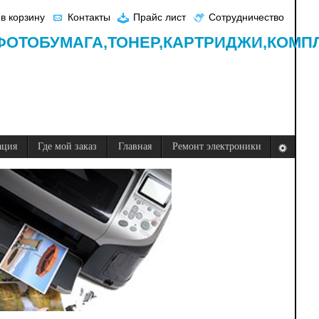
в корзину
Контакты
Прайс лист
Сотрудничество
ФОТОБУМАГА,
ТОНЕР,
КАРТРИДЖИ,
КОМП
ация
Где мой заказ
Главная
Ремонт электроники