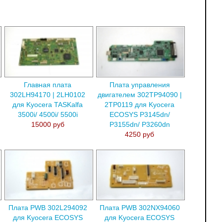
Главная плата
Плата управления
302LH94170 | 2LH0102
двигателем 302TP94090 |
для Kyocera TASKalfa
2TP0119 для Kyocera
3500i/ 4500i/ 5500i
ECOSYS P3145dn/
15000 руб
P3155dn/ P3260dn
4250 руб
Плата PWB 302L294092
Плата PWB 302NX94060
для Kyocera ECOSYS
для Kyocera ECOSYS