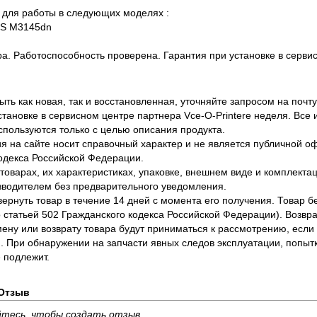
для работы в следующих моделях :
YS M3145dn
ра. Работоспособность проверена. Гарантия при установке в сервис
ть как новая, так и восстановленная, уточняйте запросом на почту
становке в сервисном центре партнера Vce-O-Printere неделя. Все
спользуются только с целью описания продукта.
 на сайте носит справочный характер и не является публичной 
одекса Российской Федерации.
оварах, их характеристиках, упаковке, внешнем виде и комплектаци
водителем без предварительного уведомления.
вернуть товар в течение 14 дней с момента его получения. Товар 
о статьей 502 Гражданского кодекса Российской Федерации). Возвра
ену или возврату товара будут приниматься к рассмотрению, если т
. При обнаружении на запчасти явных следов эксплуатации, попыт
 подлежит.
Отзыв
тесь, чтобы создать отзыв.