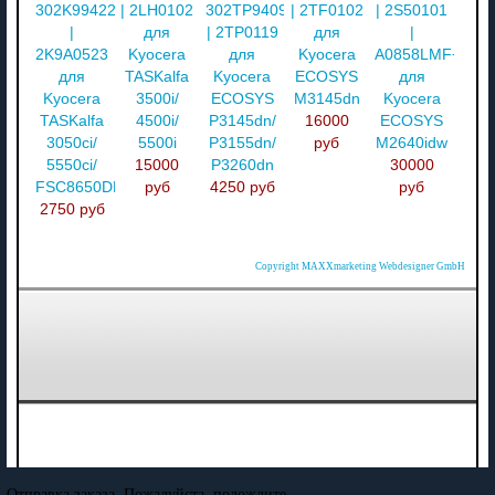
302K994220
| 2LH0102
302TP94090
| 2TF0102
| 2S50101
|
для
| 2TP0119
для
|
2K9A0523
Kyocera
для
Kyocera
A0858LMF+GH
для
TASKalfa
Kyocera
ECOSYS
для
Kyocera
3500i/
ECOSYS
M3145dn
Kyocera
TASKalfa
4500i/
P3145dn/
16000
ECOSYS
3050ci/
5500i
P3155dn/
руб
M2640idw
5550ci/
15000
P3260dn
30000
FSC8650DN
руб
4250 руб
руб
2750 руб
Copyright MAXXmarketing Webdesigner GmbH
Отправка заказа. Пожалуйста, подождите