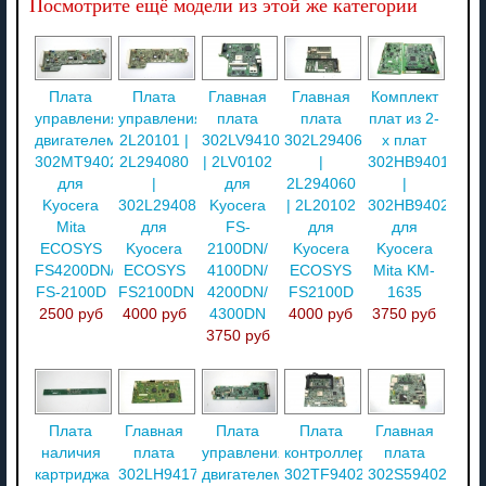
Посмотрите ещё модели из этой же категории
Плата
Плата
Главная
Главная
Комплект
управления
управления
плата
плата
плат из 2-
двигателем
2L20101 |
302LV94100
302L294060
х плат
302MT94020
2L294080
| 2LV0102
|
302HB94010
для
|
для
2L294060
|
Kyocera
302L294080
Kyocera
| 2L20102
302HB94020
Mita
для
FS-
для
для
ECOSYS
Kyocera
2100DN/
Kyocera
Kyocera
FS4200DN/
ECOSYS
4100DN/
ECOSYS
Mita KM-
FS-2100D
FS2100DN
4200DN/
FS2100D
1635
2500 руб
4000 руб
4300DN
4000 руб
3750 руб
3750 руб
Плата
Главная
Плата
Плата
Главная
наличия
плата
управления
контроллера
плата
картриджа
302LH94170
двигателем
302TF94020
302S594020