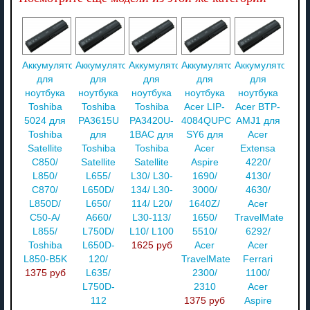
Аккумулятор
Аккумулятор
Аккумулятор
Аккумулятор
Аккумулятор
для
для
для
для
для
ноутбука
ноутбука
ноутбука
ноутбука
ноутбука
Toshiba
Toshiba
Toshiba
Acer LIP-
Acer BTP-
5024 для
PA3615U
PA3420U-
4084QUPC
AMJ1 для
Toshiba
для
1BAC для
SY6 для
Acer
Satellite
Toshiba
Toshiba
Acer
Extensa
C850/
Satellite
Satellite
Aspire
4220/
L850/
L655/
L30/ L30-
1690/
4130/
C870/
L650D/
134/ L30-
3000/
4630/
L850D/
L650/
114/ L20/
1640Z/
Acer
C50-A/
A660/
L30-113/
1650/
TravelMate
L855/
L750D/
L10/ L100
5510/
6292/
Toshiba
L650D-
1625 руб
Acer
Acer
L850-B5K
120/
TravelMate
Ferrari
1375 руб
L635/
2300/
1100/
L750D-
2310
Acer
112
1375 руб
Aspire