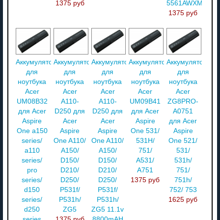
1375 руб
5561AWXMi
1375 руб
Аккумулятор
Аккумулятор
Аккумулятор
Аккумулятор
Аккумулятор
для
для
для
для
для
ноутбука
ноутбука
ноутбука
ноутбука
ноутбука
Acer
Acer
Acer
Acer
Acer
UM08B32
A110-
A110-
UM09B41
ZG8PRO-
для Acer
D250 для
D250 для
для Acer
A0751
Aspire
Acer
Acer
Aspire
для Acer
One a150
Aspire
Aspire
One 531/
Aspire
series/
One A110/
One A110/
531H/
One 521/
a110
A150/
A150/
751/
531/
series/
D150/
D150/
A531/
531h/
pro
D210/
D210/
A751
751/
series/
D250/
D250/
1375 руб
751h/
d150
P531f/
P531f/
752/ 753
series/
P531h/
P531h/
1625 руб
d250
ZG5
ZG5 11.1v
series
1375 руб
8800mAH