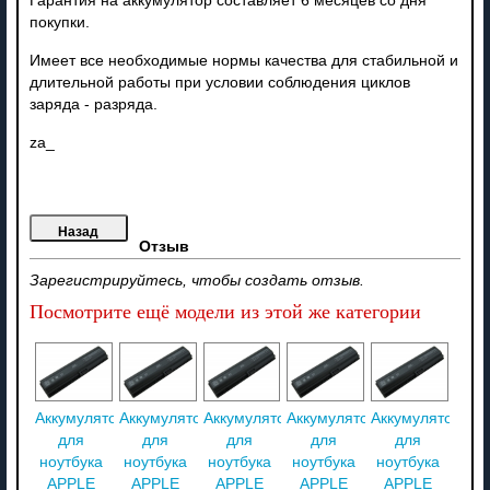
Гарантия на аккумулятор составляет 6 месяцев со дня
покупки.
Имеет все необходимые нормы качества для стабильной и
длительной работы при условии соблюдения циклов
заряда - разряда.
za_
Отзыв
Зарегистрируйтесь, чтобы создать отзыв.
Посмотрите ещё модели из этой же категории
Аккумулятор
Аккумулятор
Аккумулятор
Аккумулятор
Аккумулятор
для
для
для
для
для
ноутбука
ноутбука
ноутбука
ноутбука
ноутбука
APPLE
APPLE
APPLE
APPLE
APPLE