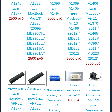
A1245
A1322
A1398
A1369
A1406
для
для
для
A1405
для
A1377
MacBook
A1494
для
MacBook
2500 руб
Pro 13"
3500 руб
MacBook
Air 11"
A1278
Air 13"
A1370
(2009)/
A1466
(2011)/
MB990CH/A/
(2012)/
A1465
MB990LL/A/
MD231
(2012)/
MB991LL/A/
(2012)/
MC967
MB991J/A/
MD232
(2011)/
MB990TA/A
(2012)
MD223
2500 руб
3500 руб
(2012)
3500 руб
Блок
Блок
Аккумулятор
Аккумулятор
Литиевые
питания
питания
для
для
аккумуляторные
S-15-12
C39280-
ноутбука
ноутбука
батареи
160 руб
Z4-C59
APPLE
APPLE
LTO
для
A1377
A1375
Battery
Радиотелефона