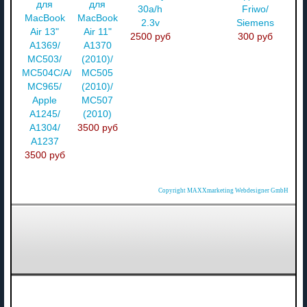
для
для
30a/h
Friwo/
MacBook
MacBook
2.3v
Siemens
Air 13"
Air 11"
2500 руб
300 руб
A1369/
A1370
MC503/
(2010)/
MC504C/A/
MC505
MC965/
(2010)/
Apple
MC507
A1245/
(2010)
A1304/
3500 руб
A1237
3500 руб
Copyright MAXXmarketing Webdesigner GmbH