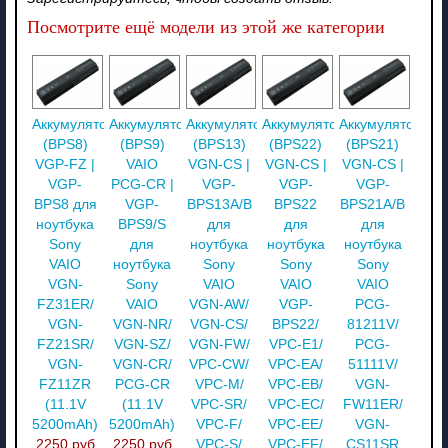
Посмотрите ещё модели из этой же категории
Аккумулятор
Аккумулятор
Аккумулятор
Аккумулятор
Аккумулятор
(BPS8)
(BPS9)
(BPS13)
(BPS22)
(BPS21)
VGP-FZ |
VAIO
VGN-CS |
VGN-CS |
VGN-CS |
VGP-
PCG-CR |
VGP-
VGP-
VGP-
BPS8 для
VGP-
BPS13A/B
BPS22
BPS21A/B
ноутбука
BPS9/S
для
для
для
Sony
для
ноутбука
ноутбука
ноутбука
VAIO
ноутбука
Sony
Sony
Sony
VGN-
Sony
VAIO
VAIO
VAIO
FZ31ER/
VAIO
VGN-AW/
VGP-
PCG-
VGN-
VGN-NR/
VGN-CS/
BPS22/
81211V/
FZ21SR/
VGN-SZ/
VGN-FW/
VPC-E1/
PCG-
VGN-
VGN-CR/
VPC-CW/
VPC-EA/
51111V/
FZ11ZR
PCG-CR
VPC-M/
VPC-EB/
VGN-
(11.1V
(11.1V
VPC-SR/
VPC-EC/
FW11ER/
5200mAh)
5200mAh)
VPC-F/
VPC-EE/
VGN-
2250 руб
2250 руб
VPC-S/
VPC-EF/
CS11SR