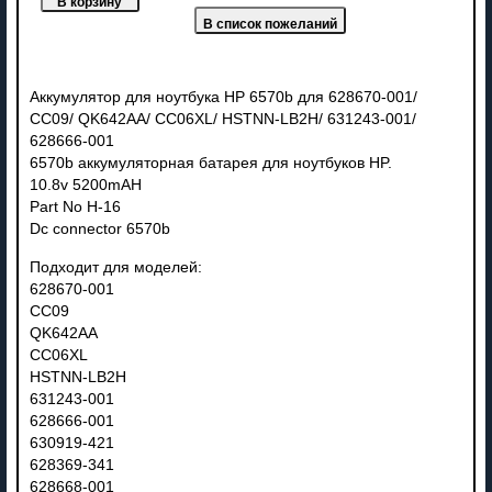
Аккумулятор для ноутбука HP 6570b для 628670-001/
CC09/ QK642AA/ CC06XL/ HSTNN-LB2H/ 631243-001/
628666-001
6570b аккумуляторная батарея для ноутбуков HP.
10.8v 5200mAH
Part No H-16
Dc connector 6570b
Подходит для моделей:
628670-001
CC09
QK642AA
CC06XL
HSTNN-LB2H
631243-001
628666-001
630919-421
628369-341
628668-001