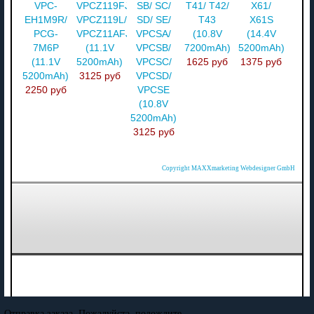
VPC-
VPCZ119FJ/S/
SB/ SC/
T41/ T42/
X61/
EH1M9R/
VPCZ119L/
SD/ SE/
T43
X61S
PCG-
VPCZ11AFJ
VPCSA/
(10.8V
(14.4V
7M6P
(11.1V
VPCSB/
7200mAh)
5200mAh)
(11.1V
5200mAh)
VPCSC/
1625 руб
1375 руб
5200mAh)
3125 руб
VPCSD/
2250 руб
VPCSE
(10.8V
5200mAh)
3125 руб
Copyright MAXXmarketing Webdesigner GmbH
Отправка заказа. Пожалуйста, подождите