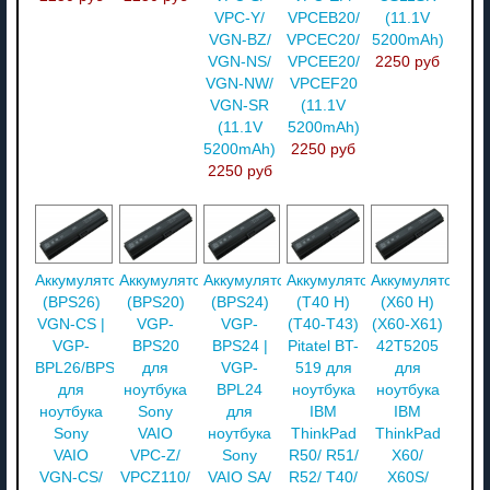
VPC-Y/
VPCEB20/
(11.1V
VGN-BZ/
VPCEC20/
5200mAh)
VGN-NS/
VPCEE20/
2250 руб
VGN-NW/
VPCEF20
VGN-SR
(11.1V
(11.1V
5200mAh)
5200mAh)
2250 руб
2250 руб
Аккумулятор
Аккумулятор
Аккумулятор
Аккумулятор
Аккумулятор
(BPS26)
(BPS20)
(BPS24)
(T40 H)
(X60 H)
VGN-CS |
VGP-
VGP-
(T40-T43)
(X60-X61)
VGP-
BPS20
BPS24 |
Pitatel BT-
42T5205
BPL26/BPS26
для
VGP-
519 для
для
для
ноутбука
BPL24
ноутбука
ноутбука
ноутбука
Sony
для
IBM
IBM
Sony
VAIO
ноутбука
ThinkPad
ThinkPad
VAIO
VPC-Z/
Sony
R50/ R51/
X60/
VGN-CS/
VPCZ110/
VAIO SA/
R52/ T40/
X60S/