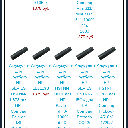
3135er
Compaq
1375 руб
Mini 311/
Mini 311c/
311-1000/
311c-
1000
1375 руб
Аккумулятор
Аккумулятор
Аккумулятор
Аккумулятор
Аккумулятор
для
для
для
для
для
ноутбука
ноутбука
ноутбука
ноутбука
ноутбука
HP
HP
HP
HP
HP
SERIES
LB2113B
HSTNN-
SERIES
HSTNN-
HSTNN-
1375 руб
OB0L для
HSTNN-
OB88 для
LB73 для
HP
IBOX для
HP-
HP-
Pavilion
HP
Compaq
Compaq
dm3-
Compaq
ProBook
Pavilion
1000/
Presario
4510s/
dv6-
dm3-
CQ42/
4720s/