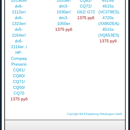
2019ER/
1020er/
CQ62/
4515s/
dv6-
dm3-
CQ72/
4515s
2112er/
1030er/
G62/ G72
(VC378ES)/
dv6-
dm3-
1375 руб
4720s
1323er/
1050er
(XX802EA)/
dv5-
1375 руб
4515s
1164er/
(VQ653ES)
dv6-
1375 руб
2116er../
HP-
Compaq
Presario
CQ61/
CQ60/
CQ71/
CQ50/
CQ70
1375 руб
Copyright MAXXmarketing Webdesigner GmbH