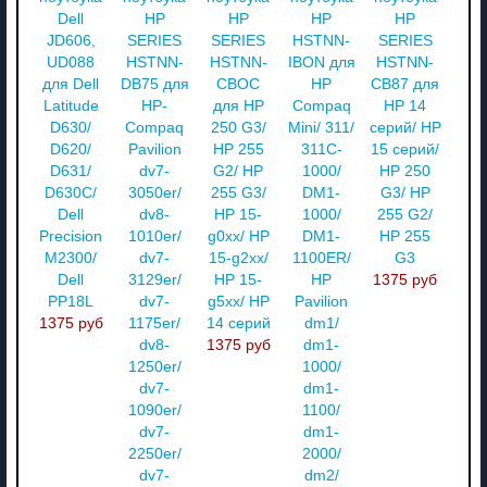
Dell
HP
HP
HP
HP
JD606,
SERIES
SERIES
HSTNN-
SERIES
UD088
HSTNN-
HSTNN-
IBON для
HSTNN-
для Dell
DB75 для
CBOC
HP
CB87 для
Latitude
HP-
для HP
Compaq
HP 14
D630/
Compaq
250 G3/
Mini/ 311/
серий/ HP
D620/
Pavilion
HP 255
311C-
15 серий/
D631/
dv7-
G2/ HP
1000/
HP 250
D630C/
3050er/
255 G3/
DM1-
G3/ HP
Dell
dv8-
HP 15-
1000/
255 G2/
Precision
1010er/
g0xx/ HP
DM1-
HP 255
M2300/
dv7-
15-g2xx/
1100ER/
G3
Dell
3129er/
HP 15-
HP
1375 руб
PP18L
dv7-
g5xx/ HP
Pavilion
1375 руб
1175er/
14 серий
dm1/
dv8-
1375 руб
dm1-
1250er/
1000/
dv7-
dm1-
1090er/
1100/
dv7-
dm1-
2250er/
2000/
dv7-
dm2/