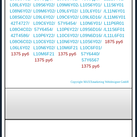
L08L6Y02/
L09S6Y02/
L09M6Y02/
L10S6Y01/
L11S6Y01
L08N6Y02/
L09M6Y02/
L09L6Y02/
L10L6Y01/
/L11N6Y01
L08S6C02/
L09L6Y02/
L09C6Y02/
L09L6D16/
/L11M6Y01/
42T4727/
L09C6Y02/
57Y6454/
L10N6Y01/
L11P6R01
L08O4C02/
57Y6454/
L10P6Y22/
L09S6D16/
/L11S6F01
42T4586/
L10P6Y22/
L10C6Y02/
L09N6D16/
/L11L6F01
L08O6C02/
L10C6Y02/
L10N6Y02/
L10S6Y02/
1875 руб
L06L6Y02
L10N6Y02/
L10M6F21
L10C6F01/
1375 руб
L10M6F21
1375 руб
57Y6440/
1375 руб
57Y6567
1375 руб
Copyright MAXXmarketing Webdesigner GmbH