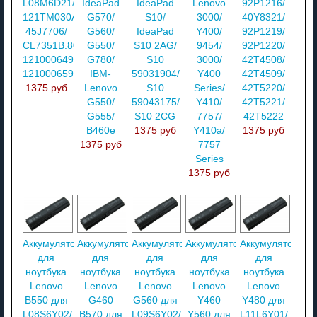
L08M6D21/
IdeaPad
IdeaPad
Lenovo
92P1216/
121TM030A/
G570/
S10/
3000/
40Y8321/
45J7706/
G560/
IdeaPad
Y400/
92P1219/
CL7351B.806/
G550/
S10 2AG/
9454/
92P1220/
121000649/
G780/
S10
3000/
42T4508/
121000659
IBM-
59031904/
Y400
42T4509/
1375 руб
Lenovo
S10
Series/
42T5220/
G550/
59043175/
Y410/
42T5221/
G555/
S10 2CG
7757/
42T5222
B460e
1375 руб
Y410a/
1375 руб
1375 руб
7757
Series
1375 руб
Аккумулятор
Аккумулятор
Аккумулятор
Аккумулятор
Аккумулятор
для
для
для
для
для
ноутбука
ноутбука
ноутбука
ноутбука
ноутбука
Lenovo
Lenovo
Lenovo
Lenovo
Lenovo
B550 для
G460
G560 для
Y460
Y480 для
L08S6Y02/
B570 для
L09S6Y02/
Y560 для
L11L6Y01/