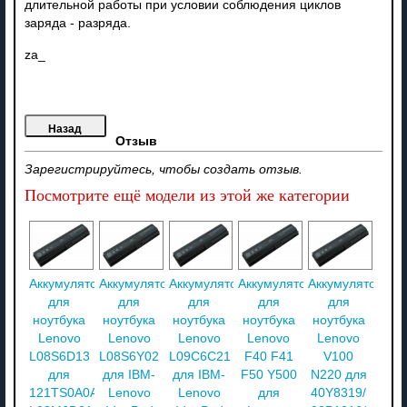
длительной работы при условии соблюдения циклов
заряда - разряда.
za_
Отзыв
Зарегистрируйтесь, чтобы создать отзыв.
Посмотрите ещё модели из этой же категории
Аккумулятор
Аккумулятор
Аккумулятор
Аккумулятор
Аккумулятор
для
для
для
для
для
ноутбука
ноутбука
ноутбука
ноутбука
ноутбука
Lenovo
Lenovo
Lenovo
Lenovo
Lenovo
L08S6D13
L08S6Y02
L09C6C21
F40 F41
V100
для
для IBM-
для IBM-
F50 Y500
N220 для
121TS0A0A/
Lenovo
Lenovo
для
40Y8319/