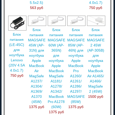
5.5x2.5)
4.0x1.7)
563 руб
750 руб
Блок
Блок
Блок
Блок
Блок
питания
питания
питания
питания
питания
MAGSAFE
MAGSAFE
MAGSAFE
MAGSAFE
(LE-45C)
45W (AP-
60W (AP-
85W (AP-
2 45W
для
31N) для
365N)
46N) для
(AP-305B)
ноутбука
ноутбука
для
ноутбука
для
Lenovo
Apple
ноутбука
Apple
ноутбука
(20V 4.5A
MacBook
Apple
MacBook
Apple
4.0x1.7)
Air
MacBook
Pro
MacBook
750 руб
MagSafe
MagSafe
A1260/
Air A1465/
A1237/
A1181/
A1261/
A1466/
A1304/
A1278/
A1286/
MagSafe
A1369/
A1342/
A1297/
2 (45W)
A1370
MacBook
MAGSAFE
1500 руб
(45W)
Pro A1278
(85W)
1375 руб
(60W)
1375 руб
1375 руб