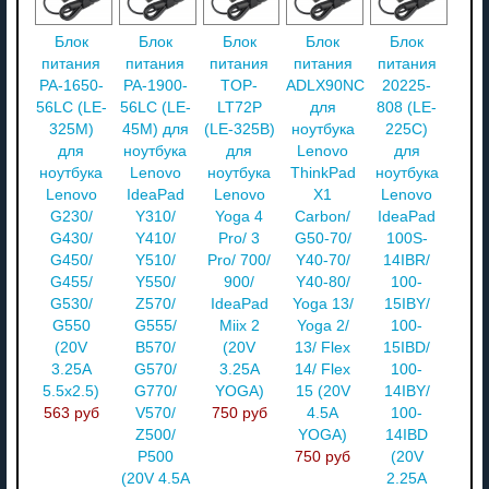
Блок
Блок
Блок
Блок
Блок
питания
питания
питания
питания
питания
PA-1650-
PA-1900-
TOP-
ADLX90NCT3A
20225-
56LC (LE-
56LC (LE-
LT72P
для
808 (LE-
325M)
45M) для
(LE-325B)
ноутбука
225C)
для
ноутбука
для
Lenovo
для
ноутбука
Lenovo
ноутбука
ThinkPad
ноутбука
Lenovo
IdeaPad
Lenovo
X1
Lenovo
G230/
Y310/
Yoga 4
Carbon/
IdeaPad
G430/
Y410/
Pro/ 3
G50-70/
100S-
G450/
Y510/
Pro/ 700/
Y40-70/
14IBR/
G455/
Y550/
900/
Y40-80/
100-
G530/
Z570/
IdeaPad
Yoga 13/
15IBY/
G550
G555/
Miix 2
Yoga 2/
100-
(20V
B570/
(20V
13/ Flex
15IBD/
3.25A
G570/
3.25A
14/ Flex
100-
5.5x2.5)
G770/
YOGA)
15 (20V
14IBY/
563 руб
V570/
750 руб
4.5A
100-
Z500/
YOGA)
14IBD
P500
750 руб
(20V
(20V 4.5A
2.25A