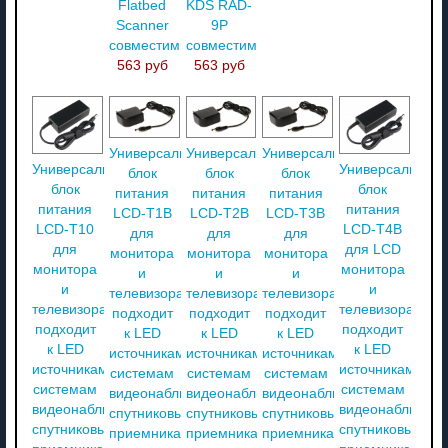
Flatbed
KDS RAD-
Scanner
9P
совместимый
совместимый
563 руб
563 руб
Универсальный
Универсальный
Универсальный
Универсальный
Универсальный
блок
блок
блок
блок
блок
питания
питания
питания
питания
питания
LCD-T1B
LCD-T2B
LCD-T3B
LCD-T10
LCD-T4B
для
для
для
для
для LCD
монитора
монитора
монитора
монитора
монитора
и
и
и
и
и
телевизора,
телевизора
телевизора
телевизора,
телевизора,
подходит
подходит
подходит
подходит
подходит
к LED
к LED
к LED
к LED
к LED
источникам,
источникам,
источникам,
источникам,
источникам,
системам
системам
системам
системам
системам
видеонаблюдения,
видеонаблюдения,
видеонаблюдения,
видеонаблюдения,
видеонаблюден
спутниковым
спутниковым
спутниковым
спутниковым
спутниковым
приемникам
приемникам
приемникам