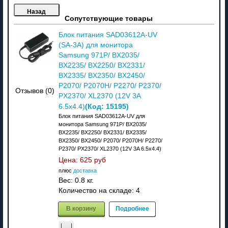
Сопутствующие товары
Блок питания SAD03612A-UV
(SA-3A) для монитора
Samsung 971P/ BX2035/
BX2235/ BX2250/ BX2331/
BX2335/ BX2350/ BX2450/
P2070/ P2070H/ P2270/ P2370/
Отзывов (0)
PX2370/ XL2370 (12V 3A
(Код:
15195
)
6.5x4.4)
Блок питания SAD03612A-UV для
монитора Samsung 971P/ BX2035/
BX2235/ BX2250/ BX2331/ BX2335/
BX2350/ BX2450/ P2070/ P2070H/ P2270/
P2370/ PX2370/ XL2370 (12V 3A 6.5x4.4)
Цена:
625 руб
плюс
доставка
Вес:
0.8 кг.
Количество на складе:
4
В корзину
Подробнее