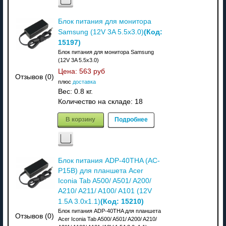
Блок питания для монитора
(Код:
Samsung (12V 3A 5.5x3.0)
15197
)
Блок питания для монитора Samsung
(12V 3A 5.5x3.0)
Цена:
563 руб
Отзывов (0)
плюс
доставка
Вес:
0.8 кг.
Количество на складе:
18
В корзину
Подробнее
Блок питания ADP-40THA (AC-
P15B) для планшета Acer
Iconia Tab A500/ A501/ A200/
A210/ A211/ A100/ A101 (12V
(Код:
15210
)
1.5A 3.0x1.1)
Блок питания ADP-40THA для планшета
Отзывов (0)
Acer Iconia Tab A500/ A501/ A200/ A210/