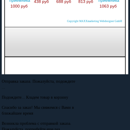
приемникам
приемникам
438 руб
688 руб
813 руб
1000 руб
1063 руб
Copyright MAXXmarketing Webdesigner GmbH
Отправка заказа. Пожалуйста, подождите
...
Подождите... Кладем товар в корзину
Спасибо за заказ! Мы свяжемся с Вами в
ближайшее время
Возникла проблема с отправкой заказа.
Пожалуйста, попробуйте еще раз.