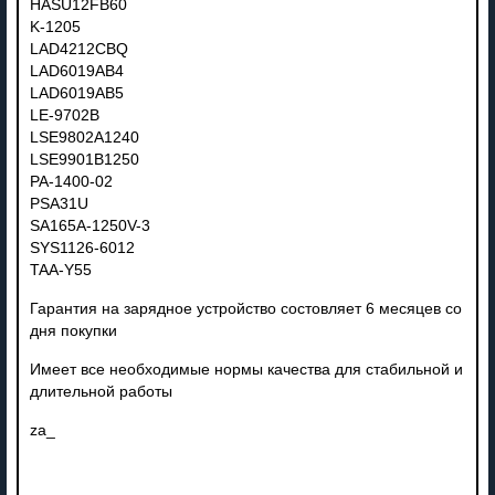
HASU12FB60
K-1205
LAD4212CBQ
LAD6019AB4
LAD6019AB5
LE-9702B
LSE9802A1240
LSE9901B1250
PA-1400-02
PSA31U
SA165A-1250V-3
SYS1126-6012
TAA-Y55
Гарантия на зарядное устройство состовляет 6 месяцев со
дня покупки
Имеет все необходимые нормы качества для стабильной и
длительной работы
za_