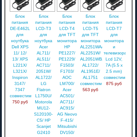
Блок
Блок
Блок
Блок
Блок
питания
питания
питания
питания
питания
DE-E462L
LCD-T3
LCD-T4
LCD-T5
LCD-T7
для
для
для TFT
для TFT
для
ноутбука
ноутбука
монитора
монитора
монитора
Dell XPS
Acer
HP
AL2251WA/
и
11/ 12/
AL711/
PE1227/
AL2251W/
телевизора
13/ XPS
AL511/
PE1229/
AL2051WB/
Lcd 12V,
L221X/
AC711/
F1503/
AL1722/
7A (5.5 x
L321X/
2051W/
F1703/
AL1951E/
2.5 mm)
Inspiron
AL1722/
AOC
AL1751
совместимый
3147/
LG
LM700/
совместимый
875 руб
7347
Flatron
Acer
563 руб
совместимый
L1750U/
AC501/
750 руб
Motorola
AC711/
MU12-
AC915/
S120100-
AG Neovo
C5/ HP
F-415/
Scanjet
Mitsubishi
G2410
DV150/