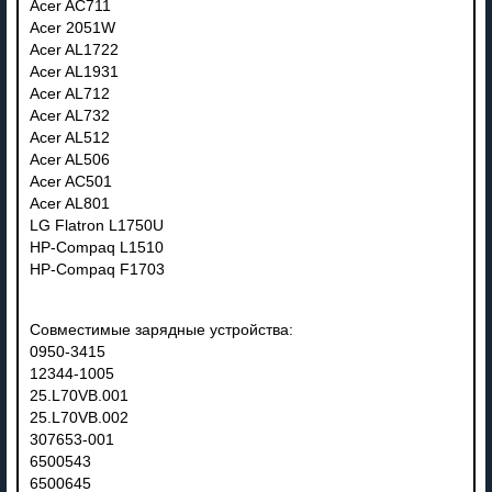
Acer AC711
Acer 2051W
Acer AL1722
Acer AL1931
Acer AL712
Acer AL732
Acer AL512
Acer AL506
Acer AC501
Acer AL801
LG Flatron L1750U
HP-Compaq L1510
HP-Compaq F1703
Совместимые зарядные устройства:
0950-3415
12344-1005
25.L70VB.001
25.L70VB.002
307653-001
6500543
6500645