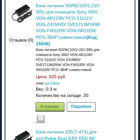
Блок питания SGPAC10V2 (SO-
395) для планшета Sony VAIO
VGN-AR11SR/ PCG-51111V/
VGN-Z41MRD/ SVE1713M1RW/
VGN-FW11ER/ VGN-NR31ER/
(Код:
PCG-3B4P совместимый
Отзывов (0)
15548
)
Блок питания SGPAC10V2 (SO-395) для
планшета Sony VAIO VGN-AR11SR/
PCG-51111V/ VGN-Z41MRD/
SVE1713M1RW/ VGN-FW11ER/ VGN-
NR31ER/ PCG-3B4P совместимый
Цена:
625 руб
плюс
доставка
Вес:
0.3 кг.
Количество на складе:
20
В корзину
Подробнее
Блок питания (DELT-474) для
ноутбуков Asus K40/ K50/ A6/