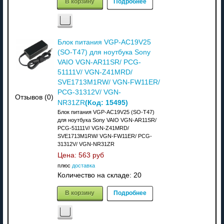
В корзину
Подробнее
Блок питания VGP-AC19V25
(SO-T47) для ноутбука Sony
VAIO VGN-AR11SR/ PCG-
51111V/ VGN-Z41MRD/
SVE1713M1RW/ VGN-FW11ER/
PCG-31312V/ VGN-
Отзывов (0)
(Код:
15495
)
NR31ZR
Блок питания VGP-AC19V25 (SO-T47)
для ноутбука Sony VAIO VGN-AR11SR/
PCG-51111V/ VGN-Z41MRD/
SVE1713M1RW/ VGN-FW11ER/ PCG-
31312V/ VGN-NR31ZR
Цена:
563 руб
плюс
доставка
Количество на складе:
20
В корзину
Подробнее