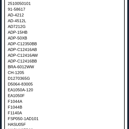
2510050101
91-58617
AD-4212
AD-4512L
AD7212G
ADP-15HB
ADP-50XB
ADP-C12350BB
ADP-C12416AB
ADP-C12416AW
ADP-C12416BB
BRA-6012WW
CH-1205
D1270365G
D5064-83005
EA1050A-120
EA1050F
F1044A
F1044B
F1140A
FSP050-1AD101
HASU05F