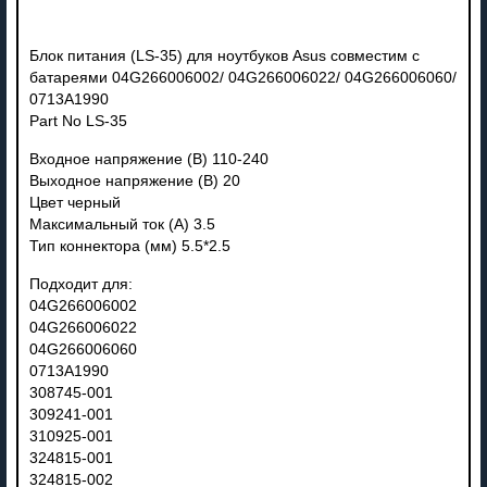
Блок питания (LS-35) для ноутбуков Asus совместим с
батареями 04G266006002/ 04G266006022/ 04G266006060/
0713A1990
Part No LS-35
Входное напряжение (В) 110-240
Выходное напряжение (В) 20
Цвет черный
Максимальный ток (А) 3.5
Тип коннектора (мм) 5.5*2.5
Подходит для:
04G266006002
04G266006022
04G266006060
0713A1990
308745-001
309241-001
310925-001
324815-001
324815-002