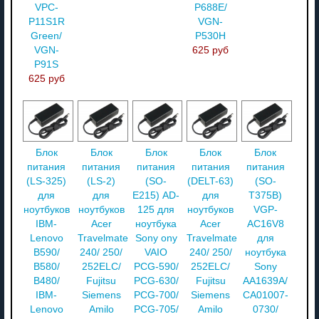
VPC-
P688E/
P11S1R
VGN-
Green/
P530H
VGN-
625 руб
P91S
625 руб
Блок
Блок
Блок
Блок
Блок
питания
питания
питания
питания
питания
(LS-325)
(LS-2)
(SO-
(DELT-63)
(SO-
для
для
E215) AD-
для
T375B)
ноутбуков
ноутбуков
125 для
ноутбуков
VGP-
IBM-
Acer
ноутбука
Acer
AC16V8
Lenovo
Travelmate
Sony ony
Travelmate
для
B590/
240/ 250/
VAIO
240/ 250/
ноутбука
B580/
252ELC/
PCG-590/
252ELC/
Sony
B480/
Fujitsu
PCG-630/
Fujitsu
AA1639A/
IBM-
Siemens
PCG-700/
Siemens
CA01007-
Lenovo
Amilo
PCG-705/
Amilo
0730/