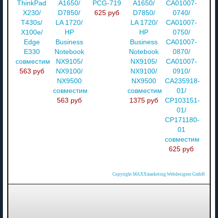
ThinkPad
A1650/
PCG-719
A1650/
CA01007-
X230/
D7850/
625 руб
D7850/
0740/
T430s/
LA 1720/
LA 1720/
CA01007-
X100e/
HP
HP
0750/
Edge
Business
Business
CA01007-
E330
Notebook
Notebook
0870/
совместимый
NX9105/
NX9105/
CA01007-
563 руб
NX9100/
NX9100/
0910/
NX9500
NX9500
CA235918-
совместимый
совместимый
01/
563 руб
1375 руб
CP103151-
01/
CP171180-
01
совместимый
625 руб
Copyright MAXXmarketing Webdesigner GmbH