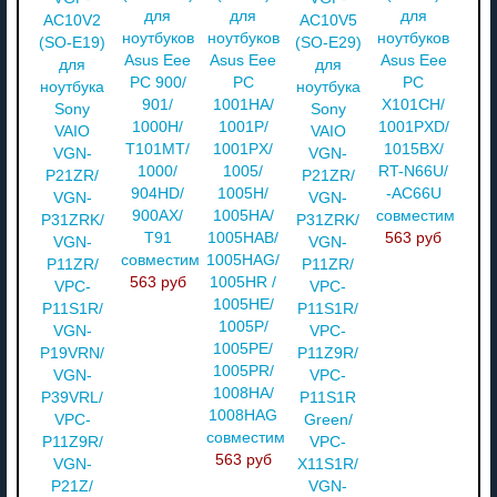
для
для
для
AC10V2
AC10V5
ноутбуков
ноутбуков
ноутбуков
(SO-E19)
(SO-E29)
Asus Eee
Asus Eee
Asus Eee
для
для
PC 900/
PC
PC
ноутбука
ноутбука
901/
1001HA/
X101CH/
Sony
Sony
1000H/
1001P/
1001PXD/
VAIO
VAIO
T101MT/
1001PX/
1015BX/
VGN-
VGN-
1000/
1005/
RT-N66U/
P21ZR/
P21ZR/
904HD/
1005H/
-AC66U
VGN-
VGN-
900AX/
1005HA/
совместимый
P31ZRK/
P31ZRK/
T91
1005HAB/
563 руб
VGN-
VGN-
совместимый
1005HAG/
P11ZR/
P11ZR/
563 руб
1005HR /
VPC-
VPC-
1005HE/
P11S1R/
P11S1R/
1005P/
VGN-
VPC-
1005PE/
P19VRN/
P11Z9R/
1005PR/
VGN-
VPC-
1008HA/
P39VRL/
P11S1R
1008HAG
VPC-
Green/
совместимый
P11Z9R/
VPC-
563 руб
VGN-
X11S1R/
P21Z/
VGN-