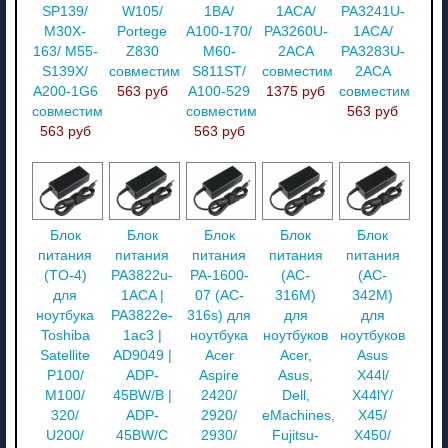
SP139/
W105/
1BA/
1ACA/
PA3241U-
M30X-
Portege
A100-170/
PA3260U-
1ACA/
163/ M55-
Z830
M60-
2ACA
PA3283U-
S139X/
совместимый
S811ST/
совместимый
2ACA
A200-1G6
563 руб
A100-529
1375 руб
совместимый
совместимый
совместимый
563 руб
563 руб
563 руб
Блок
Блок
Блок
Блок
Блок
питания
питания
питания
питания
питания
(TO-4)
PA3822u-
PA-1600-
(AC-
(AC-
для
1ACA |
07 (AC-
316M)
342M)
ноутбука
PA3822e-
316s) для
для
для
Toshiba
1ac3 |
ноутбука
ноутбуков
ноутбуков
Satellite
AD9049 |
Acer
Acer,
Asus
P100/
ADP-
Aspire
Asus,
X44l/
M100/
45BW/B |
2420/
Dell,
X44lY/
320/
ADP-
2920/
eMachines,
X45/
U200/
45BW/C
2930/
Fujitsu-
X450/