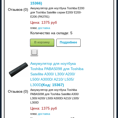
15366
)
Аккумулятор для ноутбука Toshiba E200
Отзывов (0)
для Toshiba Satellite серии E200/ E200-
E206 (PA3781)
Цена:
1375 руб
плюс
доставка
Количество на складе:
5
В корзину
Подробнее
Аккумулятор для ноутбука
Toshiba PABAS098 для Toshiba
Satellite A300/ L300/ A200/
L500/ A300D/ A210/ L505/
(Код:
15367
)
L300D
Аккумулятор для ноутбука Toshiba
Отзывов (0)
PABAS098 для Toshiba Satellite A300/
L300/ A200/ L500/ A300D/ A210/ L505/
L300D
Цена:
1375 руб
плюс
доставка