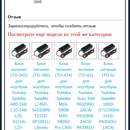
Отзыв
Зарегистрируйтесь, чтобы создать отзыв.
Посмотрите ещё модели из этой же категории
Блок
Блок
Блок
Блок
Блок
питания
питания
питания
питания
питания
(TO-342)
(TO-395)
(TO-474)
(TO-63)
(TO-5)
для
для
для
для
для
ноутбука
ноутбука
ноутбука
ноутбука
ноутбука
Toshiba
Toshiba
Toshiba
Toshiba,
Toshiba
Satellite
Satellite
Satellite
Acer, Dell
Satellite
A80-168/
L745D-
M65-
PA3290U-
1800/
L10-146/
S4220BN/
S909/
2ACA/
G71C0004A510/
L25-
T215D-
M65-
PA3290E-
1415/
S1216/
SP1001L/
S9092/
2ACA/
PA3049U-
L25-
Libretto
Pro L300-
PA3381U-
1ACA/