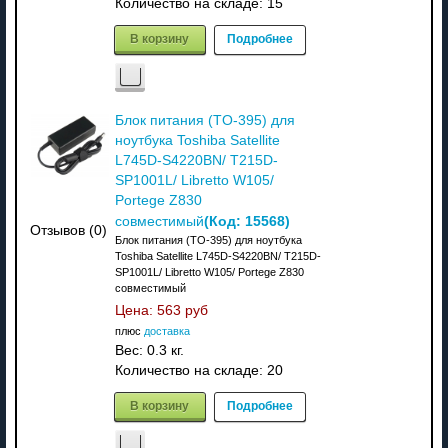
Количество на складе:
15
В корзину
Подробнее
Блок питания (TO-395) для
ноутбука Toshiba Satellite
L745D-S4220BN/ T215D-
SP1001L/ Libretto W105/
Portege Z830
(Код:
15568
)
совместимый
Отзывов (0)
Блок питания (TO-395) для ноутбука
Toshiba Satellite L745D-S4220BN/ T215D-
SP1001L/ Libretto W105/ Portege Z830
совместимый
Цена:
563 руб
плюс
доставка
Вес:
0.3 кг.
Количество на складе:
20
В корзину
Подробнее