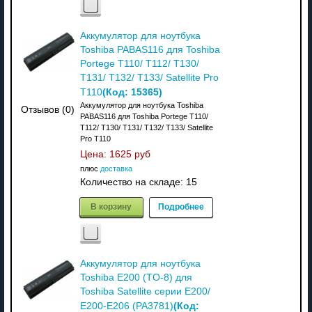
Аккумулятор для ноутбука
Toshiba PABAS116 для Toshiba
Portege T110/ T112/ T130/
T131/ T132/ T133/ Satellite Pro
(Код:
15365
)
T110
Аккумулятор для ноутбука Toshiba
Отзывов (0)
PABAS116 для Toshiba Portege T110/
T112/ T130/ T131/ T132/ T133/ Satellite
Pro T110
Цена:
1625 руб
плюс
доставка
Количество на складе:
15
В корзину
Подробнее
Аккумулятор для ноутбука
Toshiba E200 (TO-8) для
Toshiba Satellite серии E200/
(Код:
E200-E206 (PA3781)