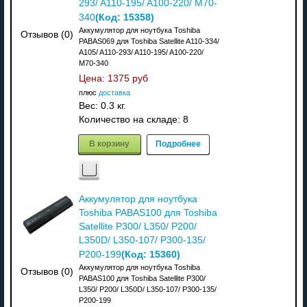
293/ A110-195/ A100-220/ M70-
(Код:
15358
)
340
Аккумулятор для ноутбука Toshiba
Отзывов (0)
PABAS069 для Toshiba Satellite A110-334/
A105/ A110-293/ A110-195/ A100-220/
M70-340
Цена:
1375 руб
плюс
доставка
Вес:
0.3 кг.
Количество на складе:
8
В корзину
Подробнее
Аккумулятор для ноутбука
Toshiba PABAS100 для Toshiba
Satellite P300/ L350/ P200/
L350D/ L350-107/ P300-135/
(Код:
15360
)
P200-199
Аккумулятор для ноутбука Toshiba
Отзывов (0)
PABAS100 для Toshiba Satellite P300/
L350/ P200/ L350D/ L350-107/ P300-135/
P200-199