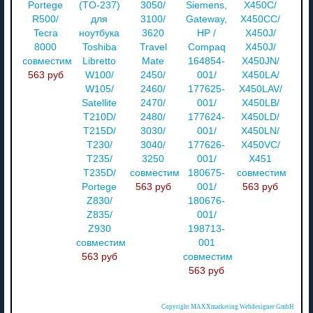
Portege
(TO-237)
3050/
Siemens,
X450C/
R500/
для
3100/
Gateway,
X450CC/
Tecra
ноутбука
3620
HP /
X450J/
8000
Toshiba
Travel
Compaq
X450J/
совместимый
Libretto
Mate
164854-
X450JN/
563 руб
W100/
2450/
001/
X450LA/
W105/
2460/
177625-
X450LAV/
Satellite
2470/
001/
X450LB/
T210D/
2480/
177624-
X450LD/
T215D/
3030/
001/
X450LN/
T230/
3040/
177626-
X450VC/
T235/
3250
001/
X451
T235D/
совместимый
180675-
совместимый
Portege
563 руб
001/
563 руб
Z830/
180676-
Z835/
001/
Z930
198713-
совместимый
001
563 руб
совместимый
563 руб
Copyright MAXXmarketing Webdesigner GmbH