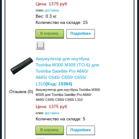
Цена:
1375 руб
плюс
доставка
Вес:
0.3 кг.
Количество на складе:
15
В корзину
Подробнее
Аккумулятор для ноутбука
Toshiba M300 M305 (TO-6) для
Toshiba Satellite Pro A660/
A665/ C645/ C650/ C655/
(Код:
15364
)
L310
Аккумулятор для ноутбука Toshiba M300
Отзывов (0)
M305 для Toshiba Satellite Pro A660/
A665/ C645/ C650/ C655/ L310
Цена:
1375 руб
плюс
доставка
Количество на складе:
5
В корзину
Подробнее