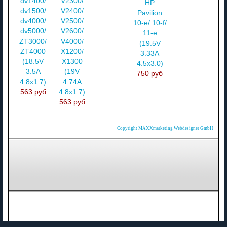
dv1400/
V2300/
HP
dv1500/
V2400/
Pavilion
dv4000/
V2500/
10-e/ 10-f/
dv5000/
V2600/
11-e
ZT3000/
V4000/
(19.5V
ZT4000
X1200/
3.33A
(18.5V
X1300
4.5x3.0)
3.5A
(19V
750 руб
4.8x1.7)
4.74A
563 руб
4.8x1.7)
563 руб
Copyright MAXXmarketing Webdesigner GmbH