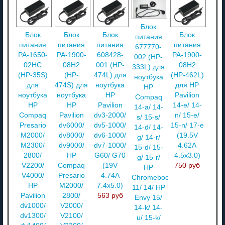
Блок
Блок
Блок
Блок
Блок
питания
питания
питания
питания
питания
677770-
PA-1650-
PA-1900-
608428-
PA-1900-
002 (HP-
02HC
08H2
001 (HP-
08H2
333L) для
(HP-35S)
(HP-
474L) для
(HP-462L)
ноутбука
для
474S) для
ноутбука
для HP
HP
ноутбука
ноутбука
HP
Pavilion
Compaq
HP
HP
Pavilion
14-e/ 14-
14-a/ 14-
Compaq
Pavilion
dv3-2000/
n/ 15-e/
s/ 15-s/
Presario
dv6000/
dv5-1000/
15-n/ 17-e
14-d/ 14-
M2000/
dv8000/
dv6-1000/
(19.5V
g/ 14-r/
M2300/
dv9000/
dv7-1000/
4.62A
15-d/ 15-
2800/
HP
G60/ G70
4.5x3.0)
g/ 15-r/
V2200/
Compaq
(19V
750 руб
HP
V4000/
Presario
4.74A
Chromebook
HP
M2000/
7.4x5.0)
11/ 14/ HP
Pavilion
2800/
563 руб
Envy 15/
dv1000/
V2000/
14-k/ 14-
dv1300/
V2100/
u/ 15-k/