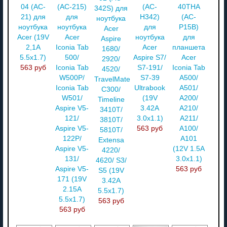
04 (AC-
(AC-215)
(AC-
40THA
342S) для
21) для
для
H342)
(AC-
ноутбука
ноутбука
ноутбука
для
P15B)
Acer
Acer (19V
Acer
ноутбука
для
Aspire
2,1A
Iconia Tab
Acer
планшета
1680/
5.5x1.7)
500/
Aspire S7/
Acer
2920/
563 руб
Iconia Tab
S7-191/
Iconia Tab
4520/
W500P/
S7-39
A500/
TravelMate
Iconia Tab
Ultrabook
A501/
C300/
W501/
(19V
A200/
Timeline
Aspire V5-
3.42A
A210/
3410T/
121/
3.0x1.1)
A211/
3810T/
Aspire V5-
563 руб
A100/
5810T/
122P/
A101
Extensa
Aspire V5-
(12V 1.5A
4220/
131/
3.0x1.1)
4620/ S3/
Aspire V5-
563 руб
S5 (19V
171 (19V
3.42A
2.15A
5.5x1.7)
5.5x1.7)
563 руб
563 руб