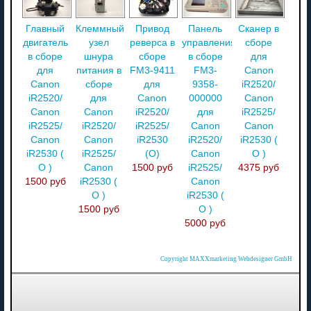
Главный
Клеммный
Привод
Панель
Сканер в
двигатель
узел
реверса в
управления
сборе
в сборе
шнура
сборе
в сборе
для
для
питания в
FM3-9411
FM3-
Canon
Canon
сборе
для
9358-
iR2520/
iR2520/
для
Canon
000000
Canon
Canon
Canon
iR2520/
для
iR2525/
iR2525/
iR2520/
iR2525/
Canon
Canon
Canon
Canon
iR2530
iR2520/
iR2530 (
iR2530 (
iR2525/
(О)
Canon
О )
О )
Canon
1500 руб
iR2525/
4375 руб
1500 руб
iR2530 (
Canon
О )
iR2530 (
1500 руб
О )
5000 руб
Copyright MAXXmarketing Webdesigner GmbH