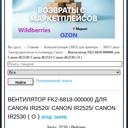
Вы здесь:
Главная
Комплектующие (ЗИП) для принтера
ЗИП Canon
Электродвигатели и соленоиды Canon
Вентилятор FK2-6818-000000 для
Canon iR2520/ Canon iR2525/ Canon iR2530 ( О )
Расширенный поиск
ВЕНТИЛЯТОР FK2-6818-000000 ДЛЯ
CANON IR2520/ CANON IR2525/ CANON
IR2530 ( О )
(КОД:
16049
)
Хиты:
3726
|
Рейтинг: