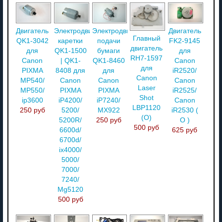
Двигатель
Электродвигатель
Электродвигатель
Двигатель
Главный
QK1-3042
каретки
подачи
FK2-9145
двигатель
для
QK1-1500
бумаги
для
RH7-1597
Canon
| QK1-
QK1-8460
Canon
для
PIXMA
8408 для
для
iR2520/
Canon
MP540/
Canon
Canon
Canon
Laser
MP550/
PIXMA
PIXMA
iR2525/
Shot
ip3600
iP4200/
iP7240/
Canon
LBP1120
250 руб
5200/
MX922
iR2530 (
(О)
5200R/
250 руб
О )
500 руб
6600d/
625 руб
6700d/
ix4000/
5000/
7000/
7240/
Mg5120
500 руб