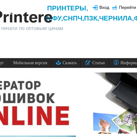
ПРИНТЕРЫ
,
Вход
Перейти 
МФУ,
СНПЧ,
ПЗК,
ЧЕРНИЛА,
 печати по оптовым ценам
луг
Мобильная версия
Скачать
Статьи
Информ