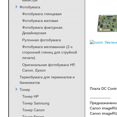
канистре
Фотобумага
Фотобумага глянцевая
Фотобумага матовая
Фотобумага фактурная.
Дизайнерская
Рулонная фотобумага
Увелич
Фотобумага мелованная (2-х
сторонний глянец для струйной
печати)
Оригинальная фотобумага HP,
Canon, Epson
Термобумага для терминалов и
банкоматов
Плата DC Contr
Тонер
Тонер HP
----------------
Тонер Samsung
Предназначено 
Canon
imageR
Тонер Canon
Canon
imageR
Тонер Epson