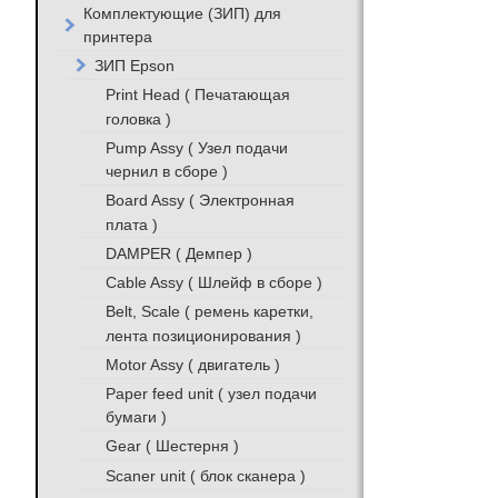
Комплектующие (ЗИП) для
принтера
ЗИП Epson
Print Head ( Печатающая
головка )
Pump Assy ( Узел подачи
чернил в сборе )
Board Assy ( Электронная
плата )
DAMPER ( Демпер )
Cable Assy ( Шлейф в сборе )
Belt, Scale ( ремень каретки,
лента позиционирования )
Motor Assy ( двигатель )
Paper feed unit ( узел подачи
бумаги )
Gear ( Шестерня )
Scaner unit ( блок сканера )