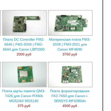
Плата DC Controller FM2-
Материнская плата FM3-
6646 | FM2-9334 | FM2-
2028 | FM3-2021 для
6644 для Canon LBP3300
Canon MF4690
2000 руб
3750 руб
Плата карты памяти QM3-
Плата форматирования
7426 для Canon PIXMA
FK2-7650 для Canon i-
MG5240/ MG5140
SENSYS MF4380dn
375 руб
4500 руб