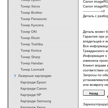
Canon
imageR
Тонер Xerox
Canon
imageR
---------------+//
Тонер Brother
Деталь с разбо
Тонер Panasonic
Тонер Kyocera
Тонер OKI
Деталь может бы
Гарантия при у
Тонер Ricoh
владельцев и и
Тонер Toshiba
Вся информация
Тонер Konica
Гражданского к
Информация о т
Тонер Sharp
изменена произ
Тонер Handan
Клиент вправе 
Тонер Lexmark
соответствии с
Запросы по обм
Лазерные картриджи
устанавливался
Картридж Epson
или возврату не
Картридж Canon
Картридж HP
Картридж Samsung
Зарегистрируй
Картридж Xerox