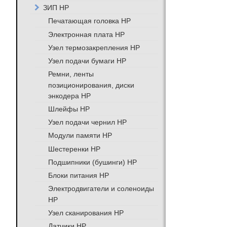
ЗИП HP
Печатающая головка HP
Электронная плата HP
Узел термозакрепления HP
Узел подачи бумаги HP
Ремни, ленты
позиционирования, диски
энкодера HP
Шлейфы HP
Узел подачи чернил HP
Модули памяти HP
Шестеренки HP
Подшипники (бушинги) HP
Блоки питания HP
Электродвигатели и соленоиды
HP
Узел сканирования HP
Датчики HP