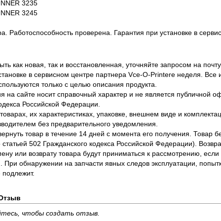
UNNER
3235
UNNER
3245
ра. Работоспособность проверена. Гарантия при установке в сервис
ть как новая, так и восстановленная, уточняйте запросом на почту
становке в сервисном центре партнера Vce-O-Printere неделя. Все
спользуются только с целью описания продукта.
 на сайте носит справочный характер и не является публичной 
одекса Российской Федерации.
оварах, их характеристиках, упаковке, внешнем виде и комплектаци
водителем без предварительного уведомления.
вернуть товар в течение 14 дней с момента его получения. Товар 
о статьей 502 Гражданского кодекса Российской Федерации). Возвра
ену или возврату товара будут приниматься к рассмотрению, если т
. При обнаружении на запчасти явных следов эксплуатации, попыт
 подлежит.
Отзыв
тесь, чтобы создать отзыв.