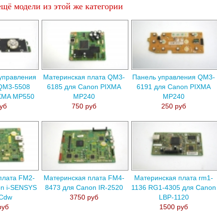
щё модели из этой же категории
управления
Материнская плата QM3-
Панель управления QM3-
QM3-5508
6185 для Canon PIXMA
6191 для Canon PIXMA
IXMA MP550
MP240
MP240
уб
750 руб
250 руб
плата FM2-
Материнская плата FM4-
Материнская плата rm1-
n i-SENSYS
8473 для Canon IR-2520
1136 RG1-4305 для Canon
Cdw
3750 руб
LBP-1120
руб
1500 руб