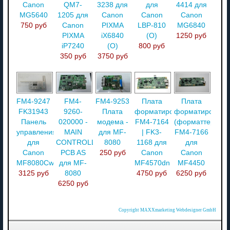
Canon
QM7-
3238 для
для
4414 для
MG5640
1205 для
Canon
Canon
Canon
750 руб
Canon
PIXMA
LBP-810
MG6840
PIXMA
iX6840
(O)
1250 руб
iP7240
(О)
800 руб
350 руб
3750 руб
FM4-9247
FM4-
FM4-9253
Плата
Плата
FK31943
9260-
Плата
форматирования
форматировани
Панель
020000 -
модема -
FM4-7164
(форматтер)
управления
MAIN
для MF-
| FK3-
FM4-7166
для
CONTROLLER
8080
1168 для
для
Canon
PCB AS
250 руб
Canon
Canon
MF8080Cw
для MF-
MF4570dn
MF4450
3125 руб
8080
4750 руб
6250 руб
6250 руб
Copyright MAXXmarketing Webdesigner GmbH