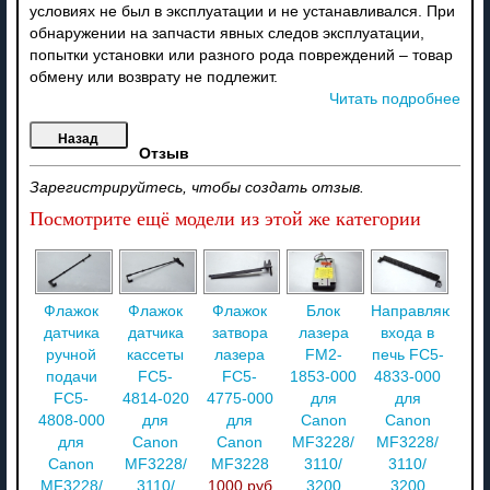
условиях не был в эксплуатации и не устанавливался. При
обнаружении на запчасти явных следов эксплуатации,
попытки установки или разного рода повреждений – товар
обмену или возврату не подлежит.
Читать подробнее
Отзыв
Зарегистрируйтесь, чтобы создать отзыв.
Посмотрите ещё модели из этой же категории
Флажок
Флажок
Флажок
Блок
Направляющая
датчика
датчика
затвора
лазера
входа в
ручной
кассеты
лазера
FM2-
печь FC5-
подачи
FC5-
FC5-
1853-000
4833-000
FC5-
4814-020
4775-000
для
для
4808-000
для
для
Canon
Canon
для
Canon
Canon
MF3228/
MF3228/
Canon
MF3228/
MF3228
3110/
3110/
MF3228/
3110/
1000 руб
3200
3200