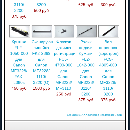
3110/
3200
625 руб
300 руб
3200
500 руб
375 руб
Крышка
Сканирующая
Флажок
Ролик
Вал
FL2-
линейка
датчика
подачи
переноса
1050-000
FK2-2869
регистрации
бумаги
(коротрон)
для
для
FC5-
FL2-
FC5-
Canon
Canon
4799-000
1042-000
4805-000
MF3228/
MF3228/
для
для
для
FAX-
1110/
Canon
Canon
Canon
L380s
3220 (О)
MF3228/
MF3228/
MF3228/
450 руб
1500 руб
MF3110
3110/
3110/
250 руб
3200
3200
375 руб
375 руб
Copyright MAXXmarketing Webdesigner GmbH