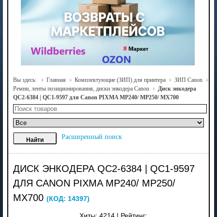
Вы здесь:
Главная
Комплектующие (ЗИП) для принтера
ЗИП Canon
Ремни, ленты позиционирования, диски энкодера Canon
Диск энкодера
QC2-6384 | QC1-9597 для Canon PIXMA MP240/ MP250/ MX700
Расширенный поиск
ДИСК ЭНКОДЕРА QC2-6384 | QC1-9597
ДЛЯ CANON PIXMA MP240/ MP250/
MX700
(КОД:
14397
)
Хиты:
4214
|
Рейтинг: