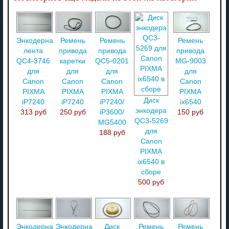
Энкодерная
Ремень
Ремень
Ремень
лента
привода
привода
привода
QC4-3746
каретки
QC5-0201
MG-9003
для
для
для
для
Canon
Canon
Canon
Canon
PIXMA
PIXMA
PIXMA
PIXMA
Диск
iP7240
iP7240
iP7240/
ix6540
энкодера
313 руб
250 руб
iP3600/
150 руб
QC3-5269
MG5400
для
188 руб
Canon
PIXMA
ix6540 в
сборе
500 руб
Энкодерная
Энкодерная
Диск
Ремень
Ремень