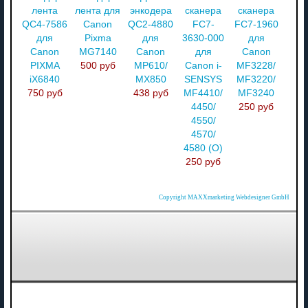
лента
лента для
энкодера
сканера
сканера
QC4-7586
Canon
QC2-4880
FC7-
FC7-1960
для
Pixma
для
3630-000
для
Canon
MG7140
Canon
для
Canon
PIXMA
500 руб
MP610/
Canon i-
MF3228/
iX6840
MX850
SENSYS
MF3220/
750 руб
438 руб
MF4410/
MF3240
4450/
250 руб
4550/
4570/
4580 (О)
250 руб
Copyright MAXXmarketing Webdesigner GmbH