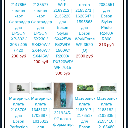
2147856
2135577
Wi-Fi
плата
2084551
чтения
чтения
2169212 |
2153271 |
для
карт
карт
2135226
1620547 |
Epson
(картридер)
(картридер)
для
1595863
Stylus
для
для
Epson
для
Photo
EPSON
EPSON
Stylus
Epson
R2400/
XP-302 /
SX230 /
SX425W/
WorkForce
R800
305 / 405
SX430W /
B42WD/
WF-3520
313 руб
/ 420
SX440W /
1500W/
(О)
200 руб
SX445W
R2000/
2500 руб
200 руб
PX720WD/
WF-7015
300 руб
Материнская
Материнская
Материнская
Материнская
плата
плата
плата
плата
2108706
1648102 |
2188917 |
2188182 |
2219245-
для
1703697 |
2178517
2193835 |
02 плата
Epson
1815312
для
2153410 |
форматирования
Perfection
для
Epson
2165480