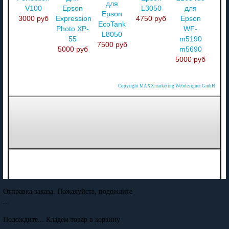
для
V100
Epson
L3050
для
Epson
3000 руб
Expression
4750 руб
Epson
EcoTank
Photo XP-
WF-
L8050
55
m5190
7500 руб
5000 руб
m5690
5000 руб
Copyright MAXXmarketing Webdesigner GmbH
Отправка заказа. Пожалуйста, подождите
...
Подождите... Кладем товар в корзину