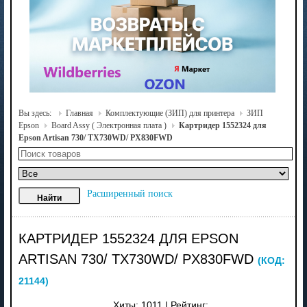
Вы здесь:
Главная
Комплектующие (ЗИП) для принтера
ЗИП
Epson
Board Assy ( Электронная плата )
Картридер 1552324 для
Epson Artisan 730/ TX730WD/ PX830FWD
Расширенный поиск
КАРТРИДЕР 1552324 ДЛЯ EPSON
ARTISAN 730/ TX730WD/ PX830FWD
(КОД:
21144
)
Хиты:
1011
|
Рейтинг: