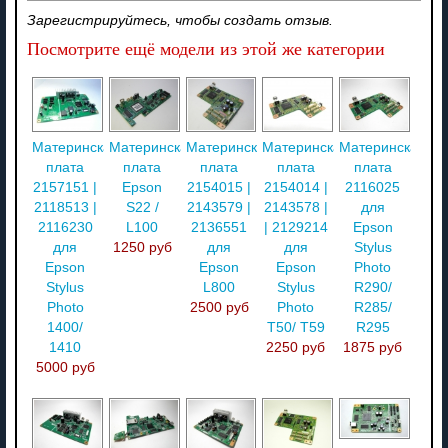
Зарегистрируйтесь, чтобы создать отзыв.
Посмотрите ещё модели из этой же категории
Материнская
Материнская
Материнская
Материнская
Материнская
плата
плата
плата
плата
плата
2157151 |
Epson
2154015 |
2154014 |
2116025
2118513 |
S22 /
2143579 |
2143578 |
для
2116230
L100
2136551
| 2129214
Epson
для
1250 руб
для
для
Stylus
Epson
Epson
Epson
Photo
Stylus
L800
Stylus
R290/
Photo
2500 руб
Photo
R285/
1400/
T50/ T59
R295
1410
2250 руб
1875 руб
5000 руб