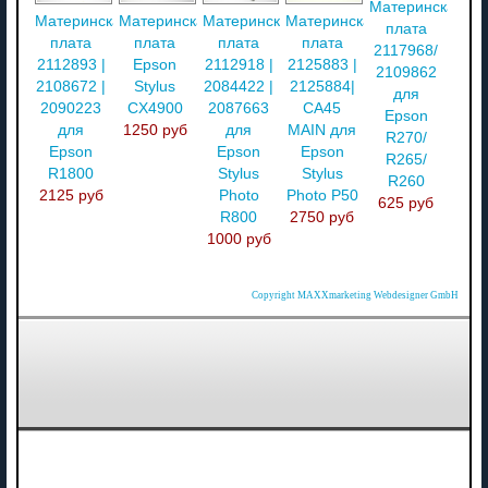
Материнская
Материнская
Материнская
Материнская
Материнская
плата
плата
плата
плата
плата
2117968/
2112893 |
Epson
2112918 |
2125883 |
2109862
2108672 |
Stylus
2084422 |
2125884|
для
2090223
CX4900
2087663
CA45
Epson
для
1250 руб
для
MAIN для
R270/
Epson
Epson
Epson
R265/
R1800
Stylus
Stylus
R260
2125 руб
Photo
Photo P50
625 руб
R800
2750 руб
1000 руб
Copyright MAXXmarketing Webdesigner GmbH