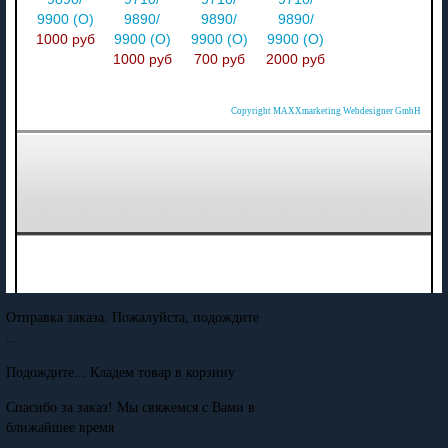
9900 (O)
9890/
9890/
9890/
1000 руб
9900 (O)
9900 (O)
9900 (O)
1000 руб
700 руб
2000 руб
Copyright MAXXmarketing Webdesigner GmbH
Отправка заказа. Пожалуйста, подождите
...
Подождите... Кладем товар в корзину
Спасибо за заказ! Мы свяжемся с Вами в
ближайшее время