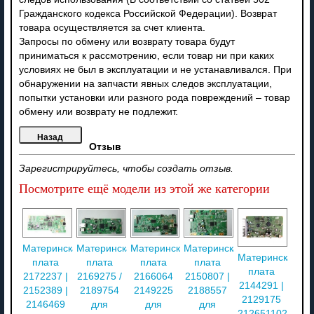
Гражданского кодекса Российской Федерации). Возврат
товара осуществляется за счет клиента.
Запросы по обмену или возврату товара будут
приниматься к рассмотрению, если товар ни при каких
условиях не был в эксплуатации и не устанавливался. При
обнаружении на запчасти явных следов эксплуатации,
попытки установки или разного рода повреждений – товар
обмену или возврату не подлежит.
Отзыв
Зарегистрируйтесь, чтобы создать отзыв.
Посмотрите ещё модели из этой же категории
Материнская
Материнская
Материнская
Материнская
Материнская
плата
плата
плата
плата
плата
2172237 |
2169275 /
2166064
2150807 |
2144291 |
2152389 |
2189754
2149225
2188557
2129175
2146469
для
для
для
212651102