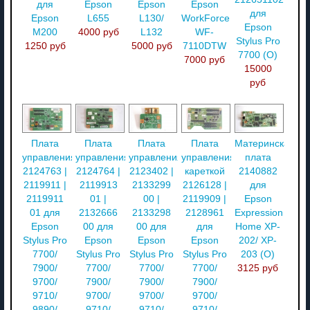
для
Epson
Epson
Epson
для
Epson
L655
L130/
WorkForce
Epson
M200
4000 руб
L132
WF-
Stylus Pro
1250 руб
5000 руб
7110DTW
7700 (О)
7000 руб
15000
руб
Плата
Плата
Плата
Плата
Материнская
управления
управления
управления
управления
плата
2124763 |
2124764 |
2123402 |
кареткой
2140882
2119911 |
2119913
2133299
2126128 |
для
2119911
01 |
00 |
2119909 |
Epson
01 для
2132666
2133298
2128961
Expression
Epson
00 для
00 для
для
Home XP-
Stylus Pro
Epson
Epson
Epson
202/ XP-
7700/
Stylus Pro
Stylus Pro
Stylus Pro
203 (О)
7900/
7700/
7700/
7700/
3125 руб
9700/
7900/
7900/
7900/
9710/
9700/
9700/
9700/
9890/
9710/
9710/
9710/