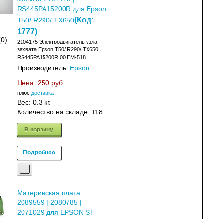
RS445PA15200R для Epson
(Код:
T50/ R290/ TX650
1777
)
(0)
2104175 Электродвигатель узла
захвата Epson T50/ R290/ TX650
RS445PA15200R 00.EM-518
Производитель:
Epson
Цена:
250 руб
плюс
доставка
Вес:
0.3 кг.
Количество на складе:
118
В корзину
Подробнее
Материнская плата
2089559 | 2080785 |
2071029 для EPSON ST