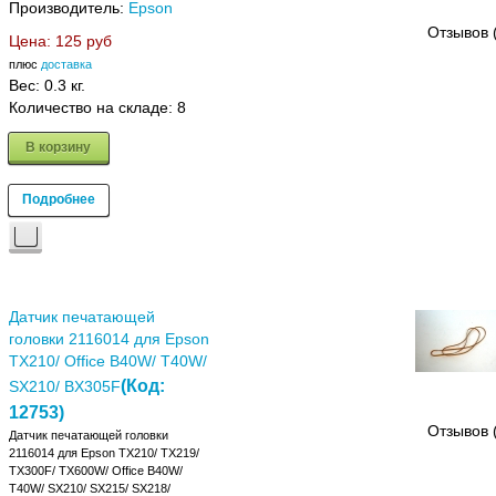
Производитель:
Epson
Отзывов 
Цена:
125 руб
плюс
доставка
Вес:
0.3 кг.
Количество на складе:
8
В корзину
Подробнее
Датчик печатающей
головки 2116014 для Epson
TX210/ Office B40W/ T40W/
(Код:
SX210/ BX305F
12753
)
Отзывов 
Датчик печатающей головки
2116014 для Epson TX210/ TX219/
TX300F/ TX600W/ Office B40W/
T40W/ SX210/ SX215/ SX218/