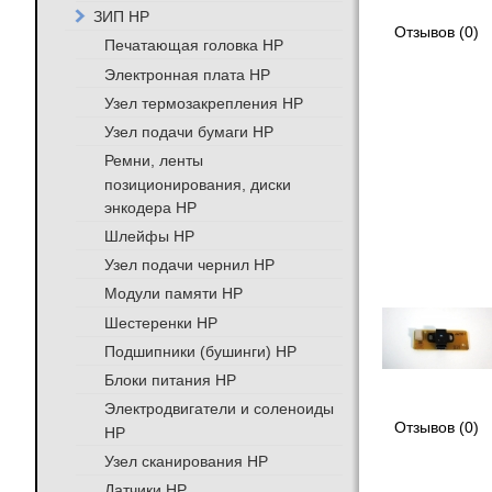
ЗИП HP
Отзывов (0)
Печатающая головка HP
Электронная плата HP
Узел термозакрепления HP
Узел подачи бумаги HP
Ремни, ленты
позиционирования, диски
энкодера HP
Шлейфы HP
Узел подачи чернил HP
Модули памяти HP
Шестеренки HP
Подшипники (бушинги) HP
Блоки питания HP
Электродвигатели и соленоиды
Отзывов (0)
HP
Узел сканирования HP
Датчики HP