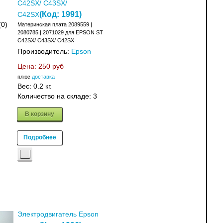
C42SX/ C43SX/
(Код:
1991
)
C42SX
(0)
Материнская плата 2089559 |
2080785 | 2071029 для EPSON ST
C42SX/ C43SX/ C42SX
Производитель:
Epson
Цена:
250 руб
плюс
доставка
Вес:
0.2 кг.
Количество на складе:
3
В корзину
Подробнее
Электродвигатель Epson