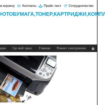
в корзину
Контакты
Прайс лист
Сотрудничество
ФОТОБУМАГА,
ТОНЕР,
КАРТРИДЖИ,
КОМП
ация
Где мой заказ
Главная
Ремонт электроники