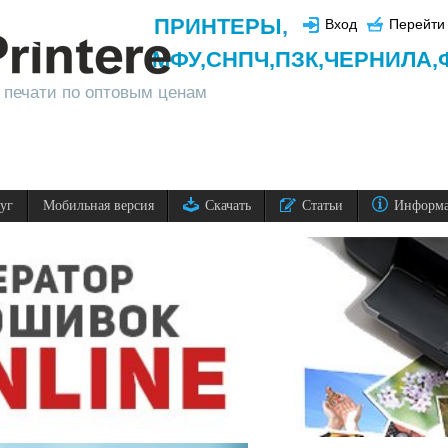
ПРИНТЕРЫ
,
Вход
Перейти 
МФУ,
СНПЧ,
ПЗК,
ЧЕРНИЛА,
 печати по оптовым ценам
луг
Мобильная версия
Скачать
Статьи
Информ