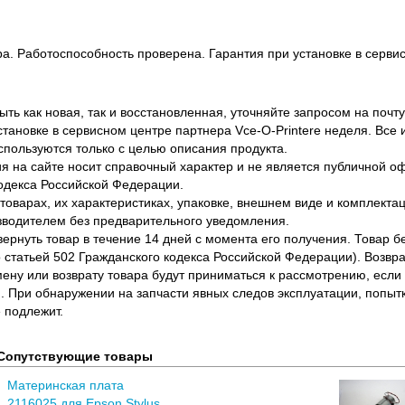
ра. Работоспособность проверена. Гарантия при установке в сервис
ть как новая, так и восстановленная, уточняйте запросом на почту
становке в сервисном центре партнера Vce-O-Printere неделя. Все
спользуются только с целью описания продукта.
 на сайте носит справочный характер и не является публичной 
одекса Российской Федерации.
оварах, их характеристиках, упаковке, внешнем виде и комплектаци
водителем без предварительного уведомления.
вернуть товар в течение 14 дней с момента его получения. Товар 
о статьей 502 Гражданского кодекса Российской Федерации). Возвра
ену или возврату товара будут приниматься к рассмотрению, если т
. При обнаружении на запчасти явных следов эксплуатации, попыт
 подлежит.
Сопутствующие товары
Материнская плата
2116025 для Epson Stylus