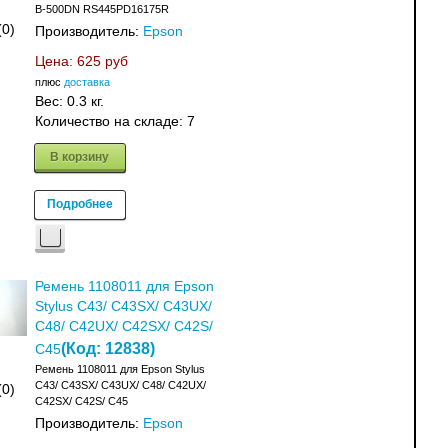
B-500DN RS445PD16175R
(0)
Производитель:
Epson
Цена:
625 руб
плюс
доставка
Вес:
0.3 кг.
Количество на складе:
7
В корзину
Подробнее
Ремень 1108011 для Epson
Stylus C43/ C43SX/ C43UX/
C48/ C42UX/ C42SX/ C42S/
(Код:
12838
)
C45
Ремень 1108011 для Epson Stylus
C43/ C43SX/ C43UX/ C48/ C42UX/
(0)
C42SX/ C42S/ C45
Производитель:
Epson