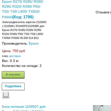
Epson R270/ R285/ R290/
R295/ R320/ R390/ P50/
T50/ T59/ L800/ TX650/
Отзывов 
(Код:
1798
)
PX660
Электродвигатель каретки 2116693
| 2110568 | RS445PD15205BR для
Epson R270/ R285/ R290/ R295/
R320/ R390/ P50/ T50/ T59/ L800/
TX650/ PX660 00.EM-514.B12
Производитель:
Epson
Цена:
750 руб
плюс
доставка
Вес:
0.3 кг.
Количество на складе:
2
В корзину
Подробнее
Блок питания 1109937 для