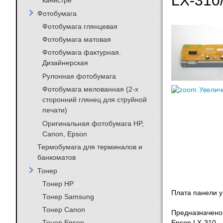
LX-310
канистре
Фотобумага
Фотобумага глянцевая
Фотобумага матовая
Фотобумага фактурная.
Дизайнерская
Рулонная фотобумага
Фотобумага мелованная (2-х
Увелич
сторонний глянец для струйной
печати)
Оригинальная фотобумага HP,
Canon, Epson
Термобумага для терминалов и
банкоматов
Тонер
Тонер HP
Плата панели у
Тонер Samsung
Тонер Canon
Предназначено
Тонер Epson
Epson LX-310