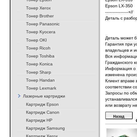
Epson LX-350
Тонер Xerox
---------------+//
Тонер Brother
Деталь с разбо
Тонер Panasonic
Тонер Kyocera
Деталь может бы
Тонер OKI
Гарантия при у
Тонер Ricoh
владельцев и и
Тонер Toshiba
Вся информация
Гражданского к
Тонер Konica
Информация о т
Тонер Sharp
изменена произ
Тонер Handan
Клиент вправе 
соответствии с
Тонер Lexmark
Запросы по обм
Лазерные картриджи
устанавливался
Картридж Epson
или возврату не
Картридж Canon
Картридж HP
Картридж Samsung
Картридж Xerox