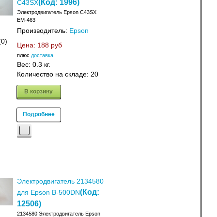
(Код:
1996
)
C43SX
Электродвигатель Epson C43SX
EM-463
Производитель:
Epson
(0)
Цена:
188 руб
плюс
доставка
Вес:
0.3 кг.
Количество на складе:
20
В корзину
Подробнее
Электродвигатель 2134580
(Код:
для Epson B-500DN
12506
)
2134580 Электродвигатель Epson