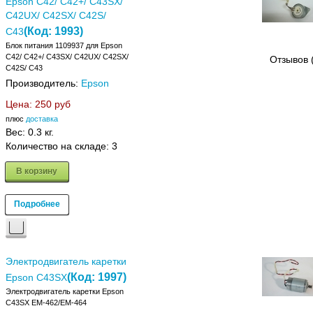
Epson C42/ C42+/ C43SX/
C42UX/ C42SX/ C42S/
(Код:
1993
)
C43
Блок питания 1109937 для Epson
C42/ C42+/ C43SX/ C42UX/ C42SX/
Отзывов 
C42S/ C43
Производитель:
Epson
Цена:
250 руб
плюс
доставка
Вес:
0.3 кг.
Количество на складе:
3
В корзину
Подробнее
Электродвигатель каретки
(Код:
1997
)
Epson C43SX
Электродвигатель каретки Epson
C43SX EM-462/EM-464