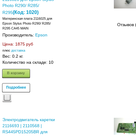
Photo R290/ R285/
(Код:
1020
)
R295
Материнская плата 2116025 для
Epson Stylus Photo R290/ R285/
Отзывов 
R295 CA45 MAIN
Производитель:
Epson
Цена:
1875 руб
плюс
доставка
Вес:
0.2 кг.
Количество на складе:
10
В корзину
Подробнее
Электродвигатель каретки
2116693 | 2110568 |
RS445PD15205BR для