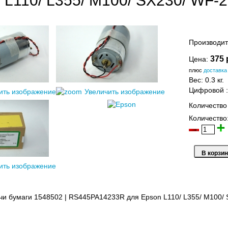
L110/ L355/ M100/ SX230/ WF-
Производит
375 
Цена:
плюс
доставка
Вес:
0.3 кг.
Цифровой
ить изображение
Увеличить изображение
Количество
Количество
ить изображение
чи бумаги 1548502 | RS445PA14233R для Epson L110/ L355/ M100/ 