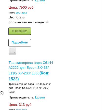
Производитель:
Epson
Цена:
7500 руб
плюс
доставка
Вес:
0.2 кг.
Количество на складе:
4
В корзину
Подробнее
Транзисторная пара C6144
A2222 для Epson SX435/
(Код:
L110/ XP-203/ L350
1523
)
Транзисторная пара C6144 A2222
для Epson SX435/ L110/ XP-203/
L350
(0)
Производитель:
Epson
Цена:
313 руб
плюс
доставка