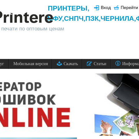
ПРИНТЕРЫ
,
Вход
Перейти 
МФУ,
СНПЧ,
ПЗК,
ЧЕРНИЛА,
 печати по оптовым ценам
луг
Мобильная версия
Скачать
Статьи
Информ