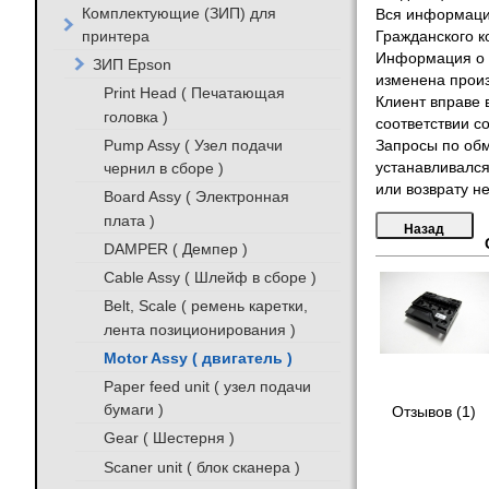
Комплектующие (ЗИП) для
Вся информация
принтера
Гражданского к
Информация о т
ЗИП Epson
изменена произ
Print Head ( Печатающая
Клиент вправе 
головка )
соответствии с
Pump Assy ( Узел подачи
Запросы по обм
чернил в сборе )
устанавливался
или возврату не
Board Assy ( Электронная
плата )
DAMPER ( Демпер )
Cable Assy ( Шлейф в сборе )
Belt, Scale ( ремень каретки,
лента позиционирования )
Motor Assy ( двигатель )
Paper feed unit ( узел подачи
бумаги )
Отзывов (1)
Gear ( Шестерня )
Scaner unit ( блок сканера )