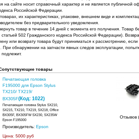
 на сайте носит справочный характер и не является публичной 
одекса Российской Федерации.
оварах, их характеристиках, упаковке, внешнем виде и комплектаци
водителем без предварительного уведомления.
вернуть товар в течение 14 дней с момента его получения. Товар 
о статьей 502 Гражданского кодекса Российской Федерации). Возвра
ену или возврату товара будут приниматься к рассмотрению, если т
. При обнаружении на запчасти явных следов эксплуатации, попыт
 подлежит.
Сопутствующие товары
Печатающая головка
F195000 для Epson Stylus
TX210/ TX219/
(Код:
1022
)
BX305F
Печатающая головка Stylus SX210,
SX215, TX210, TX219, SX218, Office
BX305F, BX305FW SX230, SX235W
Отзывов 
Epson F195000
Производитель:
Epson
Цена:
5000 руб