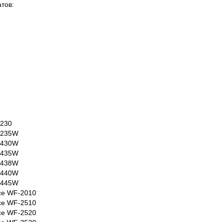
тов:
X230
X235W
X430W
X435W
X438W
X440W
X445W
ce WF-2010
ce WF-2510
ce WF-2520