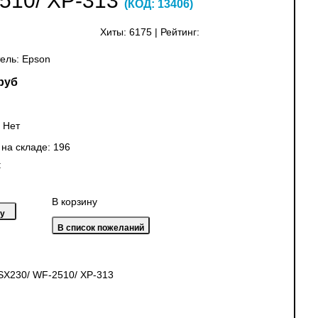
2510/ XP-313
(КОД:
13406
)
Хиты:
6175
|
Рейтинг:
ель:
Epson
руб
:
Нет
 на складе:
196
:
В корзину
SX230/ WF-2510/ XP-313