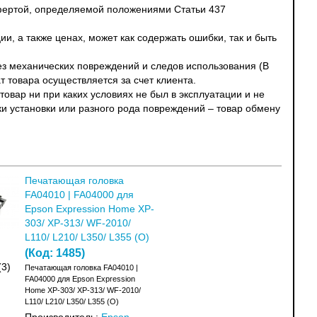
офертой, определяемой положениями Статьи 437
и, а также ценах, может как содержать ошибки, так и быть
без механических повреждений и следов использования (В
т товара осуществляется за счет клиента.
овар ни при каких условиях не был в эксплуатации и не
ки установки или разного рода повреждений – товар обмену
Печатающая головка
FA04010 | FA04000 для
Epson Expression Home XP-
303/ XP-313/ WF-2010/
L110/ L210/ L350/ L355 (O)
(Код:
1485
)
(3)
Печатающая головка FA04010 |
FA04000 для Epson Expression
Home XP-303/ XP-313/ WF-2010/
L110/ L210/ L350/ L355 (O)