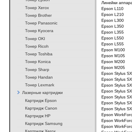
Линейки аппара
Тонер Xerox
Epson L110
Epson L210
Тонер Brother
Epson L300
Тонер Panasonic
Epson L350
Тонер Kyocera
Epson L355
Epson L550
Тонер OKI
Epson L555
Тонер Ricoh
Epson M100
Тонер Toshiba
Epson M105
Тонер Konica
Epson M200
Epson M205
Тонер Sharp
Epson Stylus S
Тонер Handan
Epson Stylus S
Тонер Lexmark
Epson Stylus S
Epson Stylus S
Лазерные картриджи
Epson Stylus S
Картридж Epson
Epson Stylus S
Картридж Canon
Epson Stylus S
Epson WorkFor
Картридж HP
Epson WorkFor
Картридж Samsung
Epson WorkFor
Картридж Xerox