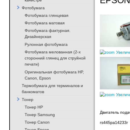
EPSON 
канистре
Фотобумага
Фотобумага глянцевая
Фотобумага матовая
Фотобумага фактурная.
Дизайнерская
Рулонная фотобумага
Фотобумага мелованная (2-х
Увелич
сторонний глянец для струйной
печати)
Оригинальная фотобумага HP,
Canon, Epson
Термобумага для терминалов и
банкоматов
Увелич
Тонер
Тонер HP
Двигатель пода
Тонер Samsung
Тонер Canon
rs445pa14233r
Тонер Epson