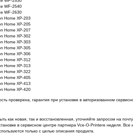
ce WF-2530
ce WF-2540
ce WF-2630
on Home XP-203
on Home XP-205
on Home XP-207
on Home XP-302
on Home XP-303
on Home XP-305
on Home XP-306
on Home XP-312
on Home XP-313
on Home XP-322
on Home XP-405
on Home XP-413
on Home XP-420
сть проверена, гарантия при установке в авторизованном сервисн
ть как новая, так и восстановленная, уточняйте запросом на почту
становке в сервисном центре партнера Vce-O-Printere неделя. Все
спользуются только с целью описания продукта.