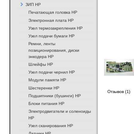
ЗИП HP
Печатающая головка HP
Электронная плата HP
Узел термозакрепления HP
Узел подачи бумаги HP
Ремни, ленты
позиционирования, диски
энкодера HP
Шлейфы HP
Узел подачи чернил HP
Модули памяти HP
Шестеренки HP
Отзывов (1)
Подшипники (бушинги) HP
Блоки питания HP
Электродвигатели и соленоиды
HP
Узел сканирования HP
Датчики HP