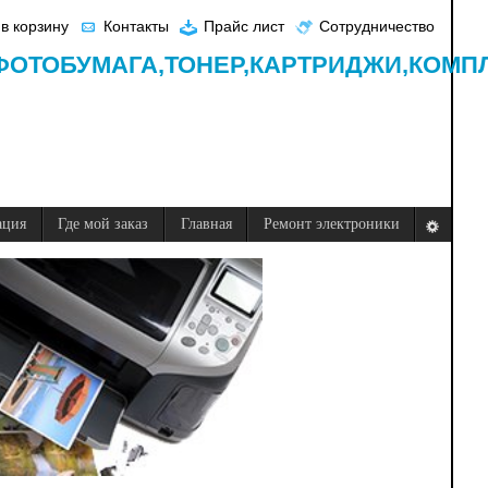
в корзину
Контакты
Прайс лист
Сотрудничество
ФОТОБУМАГА,
ТОНЕР,
КАРТРИДЖИ,
КОМП
ация
Где мой заказ
Главная
Ремонт электроники