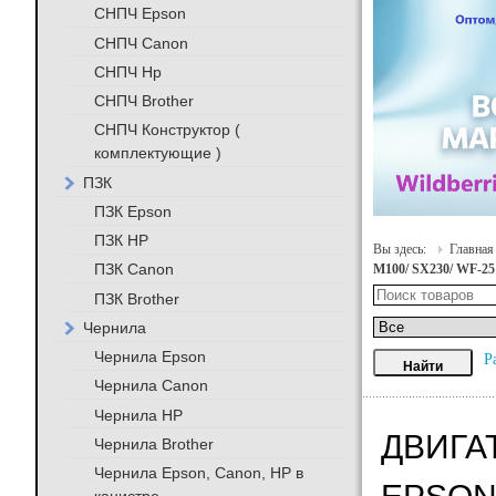
СНПЧ Epson
СНПЧ Canon
СНПЧ Hp
СНПЧ Brother
СНПЧ Конструктор (
комплектующие )
ПЗК
ПЗК Epson
ПЗК HP
Вы здесь:
Главная
ПЗК Canon
M100/ SX230/ WF-25
ПЗК Brother
Чернила
Чернила Epson
Р
Чернила Canon
Чернила HP
ДВИГА
Чернила Brother
Чернила Epson, Canon, HP в