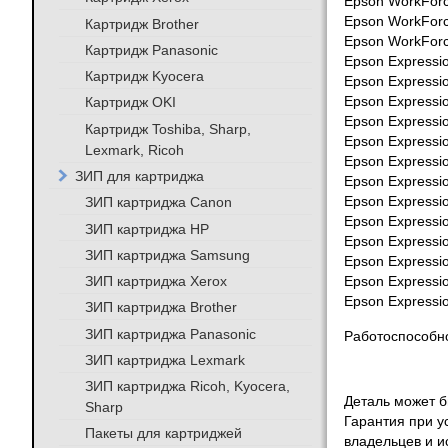
Epson WorkFor
Epson WorkFor
Картридж Brother
Epson WorkFor
Картридж Panasonic
Epson Expressi
Картридж Kyocera
Epson Expressi
Картридж OKI
Epson Expressi
Epson Expressi
Картридж Toshiba, Sharp,
Epson Expressi
Lexmark, Ricoh
Epson Expressi
ЗИП для картриджа
Epson Expressi
ЗИП картриджа Canon
Epson Expressi
Epson Expressi
ЗИП картриджа HP
Epson Expressi
ЗИП картриджа Samsung
Epson Expressi
ЗИП картриджа Xerox
Epson Expressi
Epson Expressi
ЗИП картриджа Brother
ЗИП картриджа Panasonic
Работоспособно
ЗИП картриджа Lexmark
ЗИП картриджа Ricoh, Kyocera,
Деталь может бы
Sharp
Гарантия при у
Пакеты для картриджей
владельцев и и