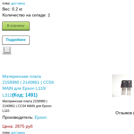
плюс
доставка
Вес:
0.2 кг.
Количество на складе:
1
В корзину
Подробнее
Материнская плата
2158980 | 2140861 | CC04
MAIN для Epson L110/
(Код:
1491
)
L312
Материнская плата 2158980 |
2140861 | CC04 MAIN для Epson
L110
Отзывов 
Производитель:
Epson
Цена:
2875 руб
плюс
доставка