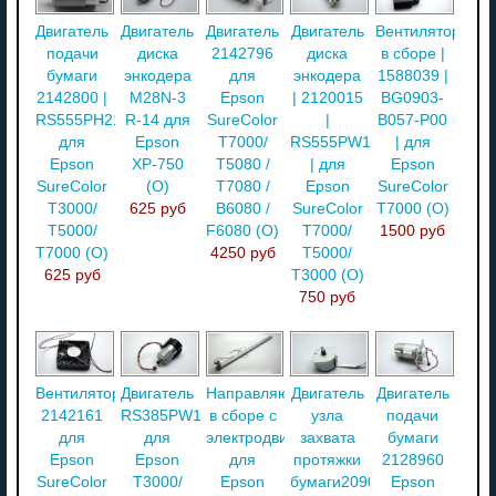
Двигатель
Двигатель
Двигатель
Двигатель
Вентилятор
подачи
диска
2142796
диска
в сборе |
бумаги
энкодера
для
энкодера
1588039 |
2142800 |
M28N-3
Epson
| 2120015
BG0903-
RS555PH21150R
R-14 для
SureColor
|
B057-P00
для
Epson
T7000/
RS555PW18200R
| для
Epson
XP-750
T5080 /
| для
Epson
SureColor
(О)
T7080 /
Epson
SureColor
T3000/
625 руб
B6080 /
SureColor
T7000 (O)
T5000/
F6080 (O)
T7000/
1500 руб
T7000 (O)
4250 руб
T5000/
625 руб
T3000 (O)
750 руб
Вентилятор
Двигатель
Направляющая
Двигатель
Двигатель
2142161
RS385PW13200R
в сборе с
узла
подачи
для
для
электродвигателем
захвата
бумаги
Epson
Epson
для
протяжки
2128960
SureColor
T3000/
Epson
бумаги2090539
Epson