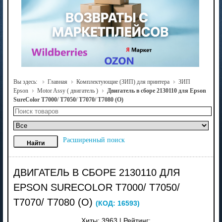
Вы здесь:
Главная
Комплектующие (ЗИП) для принтера
ЗИП
Epson
Motor Assy ( двигатель )
Двигатель в сборе 2130110 для Epson
SureColor T7000/ T7050/ T7070/ T7080 (О)
Расширенный поиск
ДВИГАТЕЛЬ В СБОРЕ 2130110 ДЛЯ
EPSON SURECOLOR T7000/ T7050/
T7070/ T7080 (О)
(КОД:
16593
)
Хиты:
3963
|
Рейтинг: