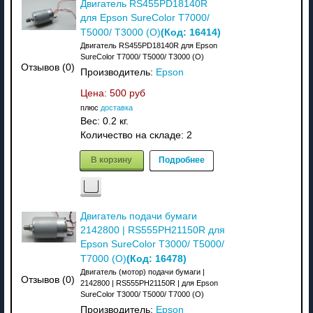
Двигатель RS455PD18140R
для Epson SureColor T7000/
(Код:
16414
)
T5000/ T3000 (O)
Двигатель RS455PD18140R для Epson
SureColor T7000/ T5000/ T3000 (O)
Отзывов (0)
Производитель:
Epson
Цена:
500 руб
плюс
доставка
Вес:
0.2 кг.
Количество на складе:
2
В корзину
Подробнее
Двигатель подачи бумаги
2142800 | RS555PH21150R для
Epson SureColor T3000/ T5000/
(Код:
16478
)
T7000 (O)
Двигатель (мотор) подачи бумаги |
Отзывов (0)
2142800 | RS555PH21150R | для Epson
SureColor T3000/ T5000/ T7000 (O)
Производитель:
Epson