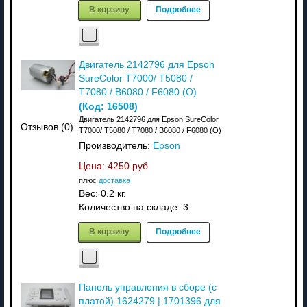
В корзину
Подробнее
Двигатель 2142796 для Epson
SureColor T7000/ T5080 /
T7080 / B6080 / F6080 (O)
(Код:
16508
)
Двигатель 2142796 для Epson SureColor
Отзывов (0)
T7000/ T5080 / T7080 / B6080 / F6080 (O)
Производитель:
Epson
Цена:
4250 руб
плюс
доставка
Вес:
0.2 кг.
Количество на складе:
3
В корзину
Подробнее
Панель управления в сборе (с
платой) 1624279 | 1701396 для