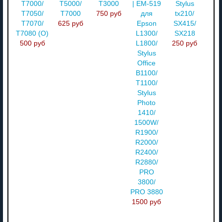
T7000/
T5000/
T3000
| EM-519
Stylus
T7050/
T7000
750 руб
для
tx210/
T7070/
625 руб
Epson
SX415/
T7080 (О)
L1300/
SX218
500 руб
L1800/
250 руб
Stylus
Office
B1100/
T1100/
Stylus
Photo
1410/
1500W/
R1900/
R2000/
R2400/
R2880/
PRO
3800/
PRO 3880
1500 руб