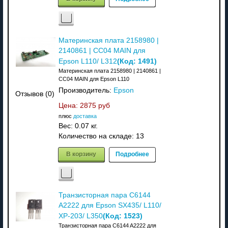
Материнская плата 2158980 |
2140861 | CC04 MAIN для
(Код:
1491
)
Epson L110/ L312
Материнская плата 2158980 | 2140861 |
CC04 MAIN для Epson L110
Производитель:
Epson
Отзывов (0)
Цена:
2875 руб
плюс
доставка
Вес:
0.07 кг.
Количество на складе:
13
В корзину
Подробнее
Транзисторная пара C6144
A2222 для Epson SX435/ L110/
(Код:
1523
)
XP-203/ L350
Транзисторная пара C6144 A2222 для