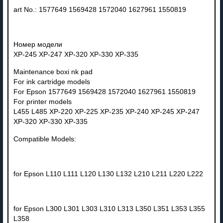
art No.: 1577649 1569428 1572040 1627961 1550819
Номер модели
XP-245 XP-247 XP-320 XP-330 XP-335
Maintenance boxi nk pad
For ink cartridge models
For Epson 1577649 1569428 1572040 1627961 1550819
For printer models
L455 L485 XP-220 XP-225 XP-235 XP-240 XP-245 XP-247
XP-320 XP-330 XP-335
Compatible Models:
for Epson L110 L111 L120 L130 L132 L210 L211 L220 L222
for Epson L300 L301 L303 L310 L313 L350 L351 L353 L355
L358