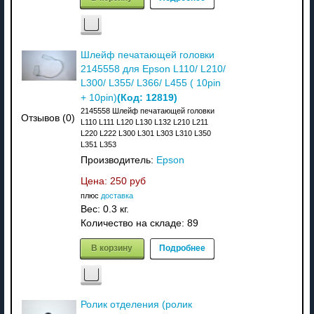
Шлейф печатающей головки
2145558 для Epson L110/ L210/
L300/ L355/ L366/ L455 ( 10pin
(Код:
12819
)
+ 10pin)
2145558 Шлейф печатающей головки
Отзывов (0)
L110 L111 L120 L130 L132 L210 L211
L220 L222 L300 L301 L303 L310 L350
L351 L353
Производитель:
Epson
Цена:
250 руб
плюс
доставка
Вес:
0.3 кг.
Количество на складе:
89
В корзину
Подробнее
Ролик отделения (ролик