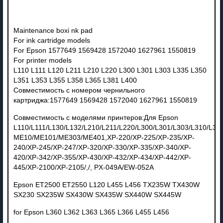
Maintenance boxi nk pad
For ink cartridge models
For Epson 1577649 1569428 1572040 1627961 1550819
For printer models
L110 L111 L120 L211 L210 L220 L300 L301 L303 L335 L350
L351 L353 L355 L358 L365 L381 L400
Совместимость с номером чернильного
картриджа:1577649 1569428 1572040 1627961 1550819
Совместимость с моделями принтеров:Для Epson
L110/L111/L130/L132/L210/L211/L220/L300/L301/L303/L310/L31
ME10/ME101/ME303/ME401,XP-220/XP-225/XP-235/XP-
240/XP-245/XP-247/XP-320/XP-330/XP-335/XP-340/XP-
420/XP-342/XP-355/XP-430/XP-432/XP-434/XP-442/XP-
445/XP-2100/XP-2105/,/, PX-049A/EW-052A
Epson ET2500 ET2550 L120 L455 L456 TX235W TX430W
SX230 SX235W SX430W SX435W SX440W SX445W
for Epson L360 L362 L363 L365 L366 L455 L456