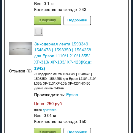
Вес:
0.1 кг.
Количество на складе:
243
В корзину
Подробнее
Энкодерная лента 1593349 |
1548478 | 1593350 | 1564258
для Epson L110/ L210/ L355/
(Код:
XP-313/ XP-103/ XP-423
1942
)
Отзывов (0)
Энкодерная лента 1593349 | 1548478 |
1593350 | 1564258 для Epson L110/ L210/
L355/ XP-313/ XP-103/ XP-423/ NX430
Длина ленты 340мм
Производитель:
Epson
Цена:
250 руб
плюс
доставка
Вес:
0.01 кг.
Количество на складе:
150
В корзину
Подробнее