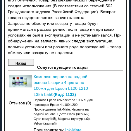
его получения. Товар без механических повреждений и
следов использования (В соответствии со статьей 502
Гражданского кодекса Российской Федерации). Возврат
товара осуществляется за счет клиента.
Запросы по обмену или возврату товара будут
приниматься к рассмотрению, если товар ни при каких
условиях не был в эксплуатации и не устанавливался. При
обнаружении на запчасти явных следов эксплуатации,
попытки установки или разного рода повреждений – товар
обмену или возврату не подлежит.
Сопутствующие товары
Комплект чернил на водной
основе L серии 4 цвета по
100мл для Epson L120 L210
(Код:
1132
)
L355 L550
Чернила Epson комплект по 100мл. Для
Отзывов (0)
принтеров Epson 4 L100 L200
Производитель Ink-Mate. Чернила на
водной основе. Цвета Black (черный),
Cyan (голубой), Magenta (пурпурный),
Yellow (желтый)
Производитель:
Ink-Mate