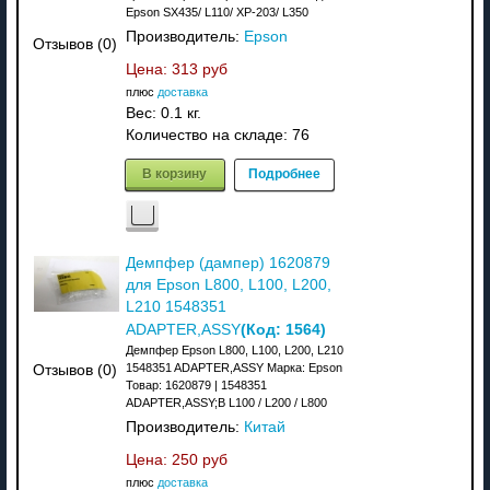
Epson SX435/ L110/ XP-203/ L350
Производитель:
Epson
Отзывов (0)
Цена:
313 руб
плюс
доставка
Вес:
0.1 кг.
Количество на складе:
76
В корзину
Подробнее
Демпфер (дампер) 1620879
для Epson L800, L100, L200,
L210 1548351
(Код:
1564
)
ADAPTER,ASSY
Демпфер Epson L800, L100, L200, L210
1548351 ADAPTER,ASSY Марка: Epson
Отзывов (0)
Товар: 1620879 | 1548351
ADAPTER,ASSY;B L100 / L200 / L800
Производитель:
Китай
Цена:
250 руб
плюс
доставка