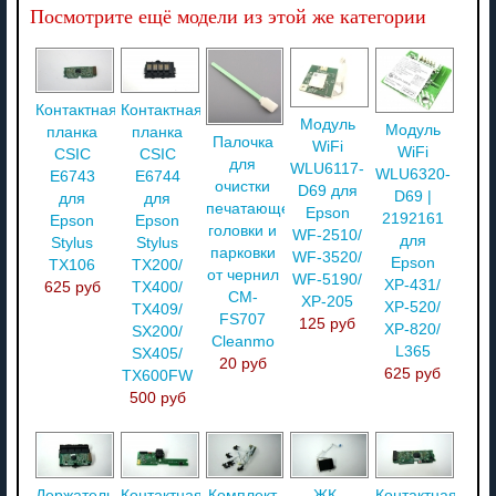
Посмотрите ещё модели из этой же категории
Контактная
Контактная
Модуль
Модуль
планка
планка
Палочка
WiFi
WiFi
CSIC
CSIC
для
WLU6117-
WLU6320-
E6743
E6744
очистки
D69 для
D69 |
для
для
печатающей
Epson
2192161
Epson
Epson
головки и
WF-2510/
для
Stylus
Stylus
парковки
WF-3520/
Epson
TX106
TX200/
от чернил
WF-5190/
XP-431/
625 руб
TX400/
CM-
XP-205
XP-520/
TX409/
FS707
125 руб
XP-820/
SX200/
Cleanmo
L365
SX405/
20 руб
625 руб
TX600FW
500 руб
Держатель
Контактная
Комплект
ЖК-
Контактная