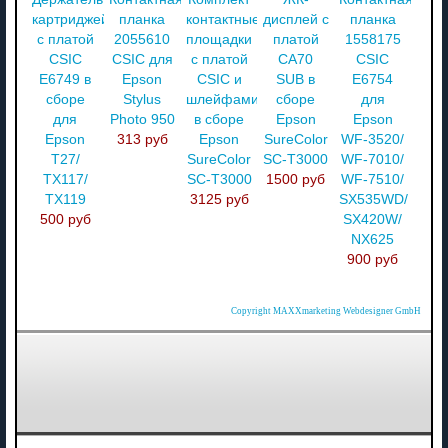
картриджей
планка
контактные
дисплей с
планка
с платой
2055610
площадки
платой
1558175
CSIC
CSIC для
с платой
CA70
CSIC
E6749 в
Epson
CSIC и
SUB в
E6754
сборе
Stylus
шлейфами
сборе
для
для
Photo 950
в сборе
Epson
Epson
Epson
313 руб
Epson
SureColor
WF-3520/
T27/
SureColor
SC-T3000
WF-7010/
TX117/
SC-T3000
1500 руб
WF-7510/
TX119
3125 руб
SX535WD/
500 руб
SX420W/
NX625
900 руб
Copyright MAXXmarketing Webdesigner GmbH