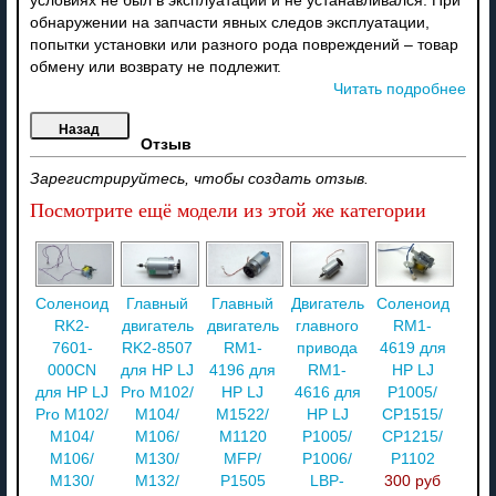
условиях не был в эксплуатации и не устанавливался. При
обнаружении на запчасти явных следов эксплуатации,
попытки установки или разного рода повреждений – товар
обмену или возврату не подлежит.
Читать подробнее
Отзыв
Зарегистрируйтесь, чтобы создать отзыв.
Посмотрите ещё модели из этой же категории
Соленоид
Главный
Главный
Двигатель
Соленоид
RK2-
двигатель
двигатель
главного
RM1-
7601-
RK2-8507
RM1-
привода
4619 для
000CN
для HP LJ
4196 для
RM1-
HP LJ
для HP LJ
Pro M102/
HP LJ
4616 для
P1005/
Pro M102/
M104/
M1522/
HP LJ
CP1515/
M104/
M106/
M1120
P1005/
CP1215/
M106/
M130/
MFP/
P1006/
P1102
M130/
M132/
P1505
LBP-
300 руб