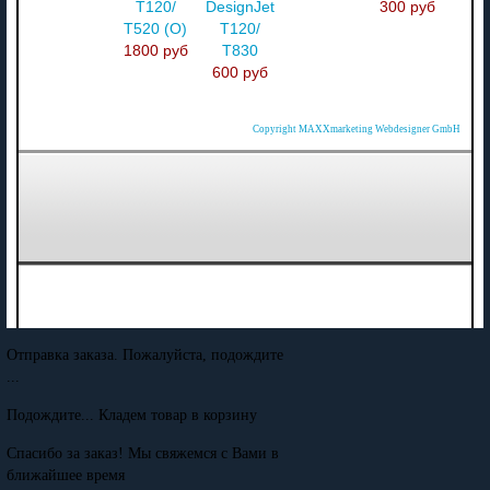
T120/
DesignJet
300 руб
T520 (O)
T120/
1800 руб
T830
600 руб
Copyright MAXXmarketing Webdesigner GmbH
Отправка заказа. Пожалуйста, подождите
...
Подождите... Кладем товар в корзину
Спасибо за заказ! Мы свяжемся с Вами в
ближайшее время