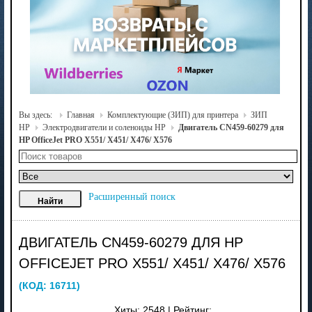
Вы здесь:
Главная
Комплектующие (ЗИП) для принтера
ЗИП
HP
Электродвигатели и соленоиды HP
Двигатель CN459-60279 для
HP OfficeJet PRO X551/ X451/ X476/ X576
Расширенный поиск
ДВИГАТЕЛЬ CN459-60279 ДЛЯ HP
OFFICEJET PRO X551/ X451/ X476/ X576
(КОД:
16711
)
Хиты:
2548
|
Рейтинг: