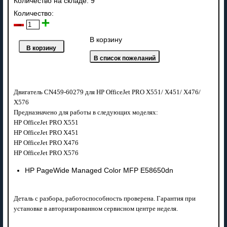
Количество на складе:
9
Количество:
В корзину
Двигатель CN459-60279 для HP OfficeJet PRO X551/ X451/ X476/
X576
Предназначено для работы в следующих моделях:
HP OfficeJet PRO X551
HP OfficeJet PRO X451
HP OfficeJet PRO X476
HP OfficeJet PRO X576
HP PageWide Managed Color MFP E58650dn
Деталь с разбора, работоспособность проверена. Гарантия при
установке в авторизированном сервисном центре неделя.