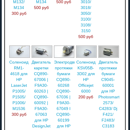
M132/
M134
500 руб
3010/
M134
500 руб
3018/
300 руб
3050/
3100/
3108/
3150
500 руб
Соленоид
Двигатель
Электродвигатель
Соленоид
Двигатель
RM1-
каретки
протяжки
KSV05B-
протяжки
4618 для
CQ890-
бумаги
3D02 для
бумаги
HP
67006 |
CQ890-
HP
C9045-
LaserJet
F9A30-
60268
Officejet
60001
P1005/
60263 |
CQ890-
6000
для HP
P1505/
CQ890-
67036 |
200 руб
Photosmart
P1006/
60092 |
F9A30-
2573/
M1536
F9A30-
67049 I
C4283/ Dj
300 руб
67063
CQ890-
F421/
для HP
60199
F2483/
DesignJet
для HP
C3183