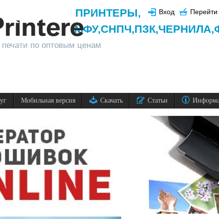
ПРИНТЕРЫ
,
Вход
Перейти 
МФУ,
СНПЧ,
ПЗК,
ЧЕРНИЛА,
 печати по оптовым ценам
луг
Мобильная версия
Скачать
Статьи
Информ