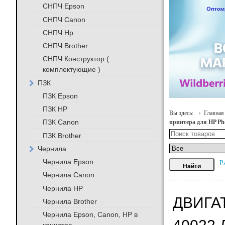
СНПЧ Epson
СНПЧ Canon
СНПЧ Hp
СНПЧ Brother
СНПЧ Конструктор (
комплектующие )
ПЗК
ПЗК Epson
ПЗК HP
Вы здесь:
Главная
ПЗК Canon
принтера для HP Ph
ПЗК Brother
Чернила
Чернила Epson
Р
Чернила Canon
Чернила HP
ДВИГА
Чернила Brother
Чернила Epson, Canon, HP в