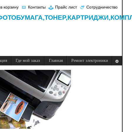
в корзину
Контакты
Прайс лист
Сотрудничество
ФОТОБУМАГА,
ТОНЕР,
КАРТРИДЖИ,
КОМП
ация
Где мой заказ
Главная
Ремонт электроники