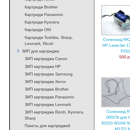
Картридж Brother
Картридж Panasonic
Картридж Kyocera
Картридж OKI
Картридж Toshiba, Sharp,
Соленоид RK2
Lexmark, Ricoh
HP LaserJet 1
ЗИП для картриджа
P20
500 р
ЗИП картриджа Canon
ЗИП картриджа HP
ЗИП картриджа Samsung
ЗИП картриджа Xerox
ЗИП картриджа Brother
ЗИП картриджа Panasonic
ЗИП картриджа Lexmark
Соленоид R
ЗИП картриджа Ricoh, Kyocera,
000CN для H
Sharp
M102/ M104/ M
Пакеты для картриджей
M132/ 