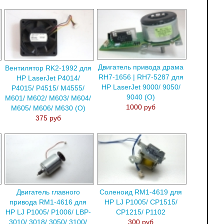
Двигатель привода драма
Вентилятор RK2-1992 для
RH7-1656 | RH7-5287 для
HP LaserJet P4014/
HP LaserJet 9000/ 9050/
P4015/ P4515/ M4555/
9040 (О)
M601/ M602/ M603/ M604/
1000 руб
M605/ M606/ M630 (О)
375 руб
Двигатель главного
Соленоид RM1-4619 для
привода RM1-4616 для
HP LJ P1005/ CP1515/
HP LJ P1005/ P1006/ LBP-
CP1215/ P1102
3010/ 3018/ 3050/ 3100/
300 руб