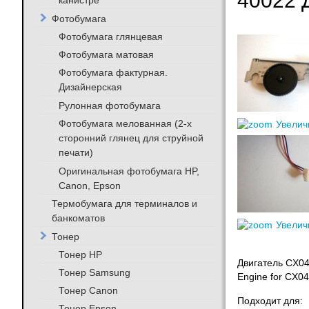
40022
канистре
Фотобумага
Фотобумага глянцевая
Фотобумага матовая
Фотобумага фактурная.
Дизайнерская
Рулонная фотобумага
Фотобумага мелованная (2-х
Увелич
сторонний глянец для струйной
печати)
Оригинальная фотобумага HP,
Canon, Epson
Термобумага для терминалов и
банкоматов
Увелич
Тонер
Тонер HP
Двигатель CX04
Тонер Samsung
Engine for CX04
Тонер Canon
Подходит для:
Тонер Epson