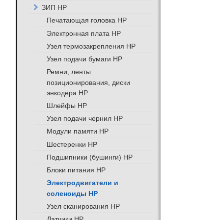
ЗИП HP
Печатающая головка HP
Электронная плата HP
Узел термозакрепления HP
Узел подачи бумаги HP
Ремни, ленты
позиционирования, диски
энкодера HP
Шлейфы HP
Узел подачи чернил HP
Модули памяти HP
Шестеренки HP
Подшипники (бушинги) HP
Блоки питания HP
Электродвигатели и
соленоиды HP
Узел сканирования HP
Датчики HP