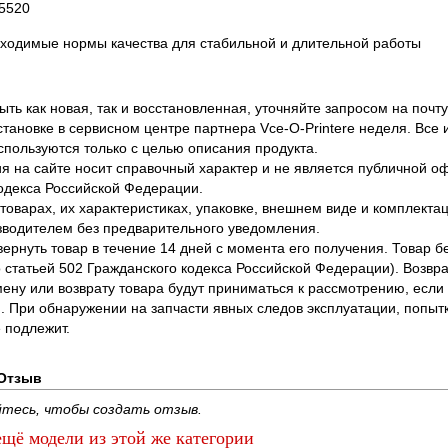
5520
ходимые нормы качества для стабильной и длительной работы
ть как новая, так и восстановленная, уточняйте запросом на почту
становке в сервисном центре партнера Vce-O-Printere неделя. Все
спользуются только с целью описания продукта.
 на сайте носит справочный характер и не является публичной 
одекса Российской Федерации.
оварах, их характеристиках, упаковке, внешнем виде и комплектаци
водителем без предварительного уведомления.
вернуть товар в течение 14 дней с момента его получения. Товар 
о статьей 502 Гражданского кодекса Российской Федерации). Возвра
ену или возврату товара будут приниматься к рассмотрению, если т
. При обнаружении на запчасти явных следов эксплуатации, попыт
 подлежит.
Отзыв
тесь, чтобы создать отзыв.
щё модели из этой же категории