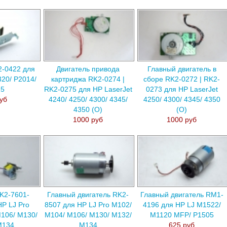
-0422 для
Двигатель привода
Главный двигатель в
320/ P2014/
картриджа RK2-0274 |
сборе RK2-0272 | RK2-
15
RK2-0275 для HP LaserJet
0273 для HP LaserJet
уб
4240/ 4250/ 4300/ 4345/
4250/ 4300/ 4345/ 4350
4350 (О)
(О)
1000 руб
1000 руб
K2-7601-
Главный двигатель RK2-
Главный двигатель RM1-
P LJ Pro
8507 для HP LJ Pro M102/
4196 для HP LJ M1522/
106/ M130/
M104/ M106/ M130/ M132/
M1120 MFP/ P1505
M134
M134
625 руб