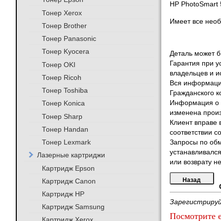
HP PhotoSmart 
Тонер Xerox
Имеет все необ
Тонер Brother
Тонер Panasonic
Тонер Kyocera
Деталь может бы
Гарантия при у
Тонер OKI
владельцев и и
Тонер Ricoh
Вся информация
Тонер Toshiba
Гражданского к
Тонер Konica
Информация о т
изменена произ
Тонер Sharp
Клиент вправе 
Тонер Handan
соответствии с
Тонер Lexmark
Запросы по обм
устанавливался
Лазерные картриджи
или возврату не
Картридж Epson
Картридж Canon
Картридж HP
Зарегистрируй
Картридж Samsung
Посмотрите е
Картридж Xerox