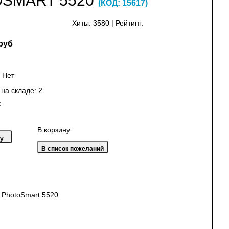
OSMART 5520
(КОД:
15617
)
Хиты:
3580
|
Рейтинг:
руб
:
Нет
 на складе:
2
:
В корзину
 PhotoSmart 5520