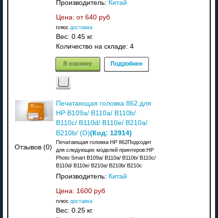
Производитель:
Китай
Цена: от
640 руб
плюс
доставка
Вес:
0.45 кг.
Количество на складе:
4
В корзину
Подробнее
Печатающая головка 862 для
HP B109a/ B110a/ B110b/
B110c/ B110d/ B110e/ B210a/
(Код:
12914
)
B210b/ (O)
Печатающая головка HP 862Подходит
Отзывов (0)
для следующих моделей принтеров:HP
Photo Smart B109a/ B110a/ B110b/ B110c/
B110d/ B110e/ B210a/ B210b/ B210c
Производитель:
Китай
Цена:
1600 руб
плюс
доставка
Вес:
0.25 кг.