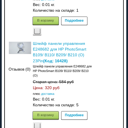
Вес:
0.01 кг.
Количество на складе:
1
В корзину
Подробнее
Шлейф панели управления
E248682 для HP PhotoSmart
B109/ B110/ B209/ B210 (О)
(Код:
16428
)
23Pin
Шлейф панели управления E248682 для
Отзывов (0)
HP PhotoSmart B109/ B110/ B209/ B210
(О)
Старая цена:
584 руб
Цена:
320 руб
плюс
доставка
Вес:
0.01 кг.
Количество на складе:
5
В корзину
Подробнее