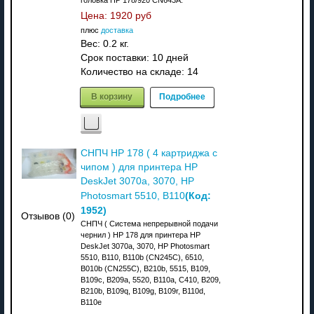
Цена:
1920 руб
плюс
доставка
Вес:
0.2 кг.
Срок поставки:
10 дней
Количество на складе:
14
В корзину
Подробнее
СНПЧ HP 178 ( 4 картриджа с
чипом ) для принтера HP
DeskJet 3070a, 3070, HP
(Код:
Photosmart 5510, B110
1952
)
Отзывов (0)
СНПЧ ( Система непрерывной подачи
чернил ) HP 178 для принтера HP
DeskJet 3070a, 3070, HP Photosmart
5510, B110, B110b (CN245C), 6510,
B010b (CN255C), B210b, 5515, B109,
B109c, B209a, 5520, B110a, C410, B209,
B210b, B109q, B109g, B109r, B110d,
B110e