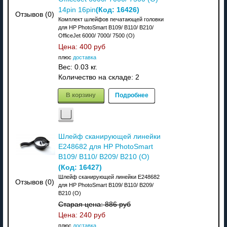
(Код:
16426
)
14pin 16pin
Отзывов (0)
Комплект шлейфов печатающей головки
для HP PhotoSmart B109/ B110/ B210/
OfficeJet 6000/ 7000/ 7500 (О)
Цена:
400 руб
плюс
доставка
Вес:
0.03 кг.
Количество на складе:
2
В корзину
Подробнее
Шлейф сканирующей линейки
E248682 для HP PhotoSmart
B109/ B110/ B209/ B210 (О)
(Код:
16427
)
Шлейф сканирующей линейки E248682
Отзывов (0)
для HP PhotoSmart B109/ B110/ B209/
B210 (О)
Старая цена:
886 руб
Цена:
240 руб
плюс
доставка