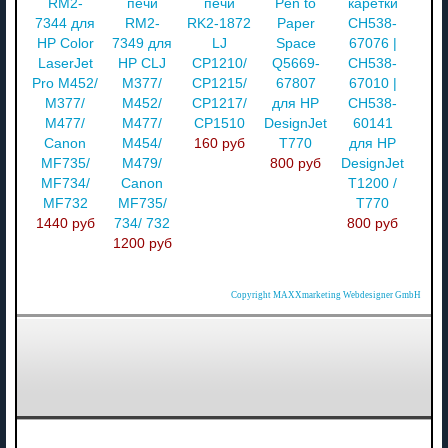
RM2-
печи
печи
Pen to
каретки
7344 для
RM2-
RK2-1872
Paper
CH538-
HP Color
7349 для
LJ
Space
67076 |
LaserJet
HP CLJ
CP1210/
Q5669-
CH538-
Pro M452/
M377/
CP1215/
67807
67010 |
M377/
M452/
CP1217/
для HP
CH538-
M477/
M477/
CP1510
DesignJet
60141
Canon
M454/
160 руб
T770
для HP
MF735/
M479/
800 руб
DesignJet
MF734/
Canon
T1200 /
MF732
MF735/
T770
1440 руб
734/ 732
800 руб
1200 руб
Copyright MAXXmarketing Webdesigner GmbH