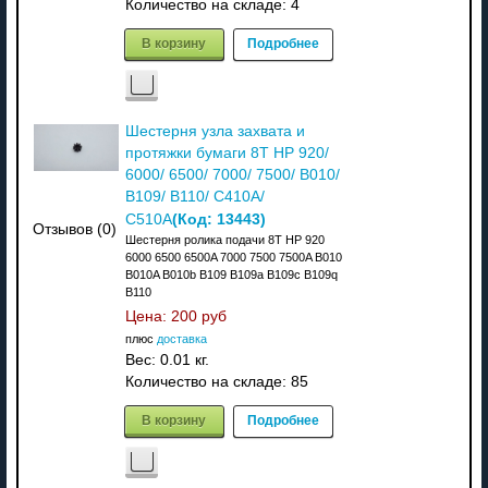
Количество на складе:
4
В корзину
Подробнее
Шестерня узла захвата и
протяжки бумаги 8T HP ‎920/
6000/ 6500/ ‎7000/ 7500/ B010/
B109/ B110/ C410A/
(Код:
13443
)
C510A
Отзывов (0)
Шестерня ролика подачи 8T HP ‎920
6000 6500 6500A ‎7000 7500 7500A B010
B010A B010b B109 B109a B109c B109q
B110
Цена:
200 руб
плюс
доставка
Вес:
0.01 кг.
Количество на складе:
85
В корзину
Подробнее