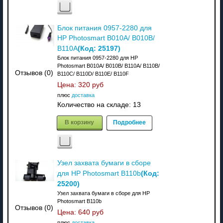
Блок питания 0957-2280 для
HP Photosmart B010A/ B010B/
(Код:
25197
)
B110A
Блок питания 0957-2280 для HP
Photosmart B010A/ B010B/ B110A/ B110B/
Отзывов (0)
B110C/ B110D/ B110E/ B110F
Цена:
320 руб
плюс
доставка
Количество на складе:
13
В корзину
Подробнее
Узел захвата бумаги в сборе
(Код:
для HP Photosmart B110b
25200
)
Узел захвата бумаги в сборе для HP
Photosmart B110b
Отзывов (0)
Цена:
640 руб
плюс
доставка