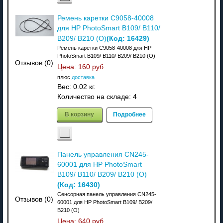
Ремень каретки C9058-40008
для HP PhotoSmart B109/ B110/
(Код:
16429
)
B209/ B210 (О)
Ремень каретки C9058-40008 для HP
PhotoSmart B109/ B110/ B209/ B210 (О)
Отзывов (0)
Цена:
160 руб
плюс
доставка
Вес:
0.02 кг.
Количество на складе:
4
В корзину
Подробнее
Панель управления CN245-
60001 для HP PhotoSmart
B109/ B110/ B209/ B210 (О)
(Код:
16430
)
Сенсорная панель управления CN245-
Отзывов (0)
60001 для HP PhotoSmart B109/ B209/
B210 (О)
Цена:
640 руб