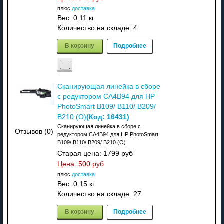
плюс
доставка
Вес:
0.11 кг.
Количество на складе:
4
В корзину
Подробнее
Сканирующая линейка в сборе
с редуктором CA4B94 для HP
PhotoSmart B109/ B110/ B209/
(Код:
16431
)
B210 (О)
Сканирующая линейка в сборе с
Отзывов (0)
редуктором CA4B94 для HP PhotoSmart
B109/ B110/ B209/ B210 (О)
Старая цена:
1799 руб
Цена:
500 руб
плюс
доставка
Вес:
0.15 кг.
Количество на складе:
27
В корзину
Подробнее