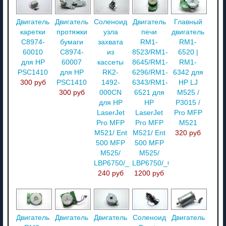
Двигатель
Двигатель
Соленоид
Двигатель
Главный
каретки
протяжки
узла
печи
двигатель
C8974-
бумаги
захвата
RM1-
RM1-
60010
C8974-
из
8523/RM1-
6520 |
для HP
60007
кассеты
8645/RM1-
RM1-
PSC1410
для HP
RK2-
6296/RM1-
6342 для
300 руб
PSC1410
1492-
6343/RM1-
HP LJ
300 руб
000CN
6521 для
M525 /
для HP
HP
P3015 /
LaserJet
LaserJet
Pro MFP
Pro MFP
Pro MFP
M521
M521/ Ent
M521/ Ent
320 руб
500 MFP
500 MFP
M525/
M525/
LBP6750/_6700
LBP6750/_6700
240 руб
1200 руб
Двигатель
Двигатель
Двигатель
Соленоид
Двигатель