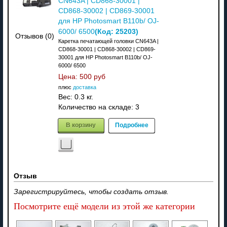
CN643A | CD868-30001 |
CD868-30002 | CD869-30001
для HP Photosmart B110b/ OJ-
(Код:
25203
)
6000/ 6500
Отзывов (0)
Каретка печатающей головки CN643A |
CD868-30001 | CD868-30002 | CD869-
30001 для HP Photosmart B110b/ OJ-
6000/ 6500
Цена:
500 руб
плюс
доставка
Вес:
0.3 кг.
Количество на складе:
3
В корзину
Подробнее
Отзыв
Зарегистрируйтесь, чтобы создать отзыв.
Посмотрите ещё модели из этой же категории