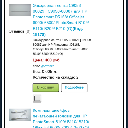
Энкодерная лента C9058-
80029 | C9058-80087 для HP
Photosmart D5168/ Officejet
6000/ 6500/ PhotoSmart B109/
(Код:
B110/ B209/ B210 (О)
Отзывов (0)
15178
)
Энкодерная лента C9058-80029 | C9058-
80087 для HP Photosmart D5168/
Officejet 6000/ 6500/ PhotoSmart B109/
B110/ B209/ B210 (О)
Цена:
400 руб
плюс
доставка
Вес:
0.005 кг.
Количество на складе:
2
В корзину
Подробнее
Комплект шлейфов
печатающей головки для HP
PhotoSmart B109/ B110/ B210/
OfficeJet 6000/ 7000/ 7500 (О)