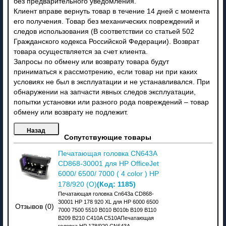
без предварительного уведомления.
Клиент вправе вернуть товар в течение 14 дней с момента
его получения. Товар без механических повреждений и
следов использования (В соответствии со статьей 502
Гражданского кодекса Российской Федерации). Возврат
товара осуществляется за счет клиента.
Запросы по обмену или возврату товара будут
приниматься к рассмотрению, если товар ни при каких
условиях не был в эксплуатации и не устанавливался. При
обнаружении на запчасти явных следов эксплуатации,
попытки установки или разного рода повреждений – товар
обмену или возврату не подлежит.
Сопутствующие товары
Печатающая головка CN643A
CD868-30001 для HP OfficeJet
6000/ 6500/ 7000 ( 4 color ) HP
(Код:
1185
)
178/920 (O)
Печатающая головка Cn643a CD868-
30001 HP 178 920 XL для HP 6000 6500
Отзывов (0)
7000 7500 5510 B010 B010b B109 B110
B209 B210 C410A C510AПечатающая
головка HP 178/920 CN643A.