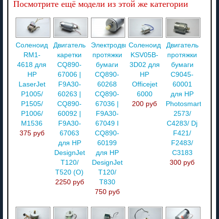
Посмотрите ещё модели из этой же категории
Соленоид
Двигатель
Электродвигатель
Соленоид
Двигатель
RM1-
каретки
протяжки
KSV05B-
протяжки
4618 для
CQ890-
бумаги
3D02 для
бумаги
HP
67006 |
CQ890-
HP
C9045-
LaserJet
F9A30-
60268
Officejet
60001
P1005/
60263 |
CQ890-
6000
для HP
P1505/
CQ890-
67036 |
200 руб
Photosmart
P1006/
60092 |
F9A30-
2573/
M1536
F9A30-
67049 I
C4283/ Dj
375 руб
67063
CQ890-
F421/
для HP
60199
F2483/
DesignJet
для HP
C3183
T120/
DesignJet
300 руб
T520 (O)
T120/
2250 руб
T830
750 руб