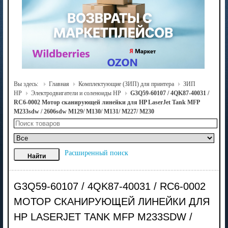
Вы здесь:
Главная
Комплектующие (ЗИП) для принтера
ЗИП
HP
Электродвигатели и соленоиды HP
G3Q59-60107 / 4QK87-40031 /
RC6-0002 Мотор сканирующей линейки для HP LaserJet Tank MFP
M233sdw / 2606sdw M129/ M130/ M131/ M227/ M230
Расширенный поиск
G3Q59-60107 / 4QK87-40031 / RC6-0002
МОТОР СКАНИРУЮЩЕЙ ЛИНЕЙКИ ДЛЯ
HP LASERJET TANK MFP M233SDW /