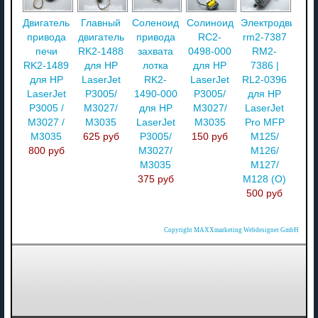
Двигатель
Главный
Соленоид
Солиноид
Электродвигате
привода
двигатель
привода
RC2-
rm2-7387
печи
RK2-1488
захвата
0498-000
RM2-
RK2-1489
для HP
лотка
для HP
7386 |
для HP
LaserJet
RK2-
LaserJet
RL2-0396
LaserJet
P3005/
1490-000
P3005/
для HP
P3005 /
M3027/
для HP
M3027/
LaserJet
M3027 /
M3035
LaserJet
M3035
Pro MFP
M3035
625 руб
P3005/
150 руб
M125/
800 руб
M3027/
M126/
M3035
M127/
375 руб
M128 (О)
500 руб
Copyright MAXXmarketing Webdesigner GmbH