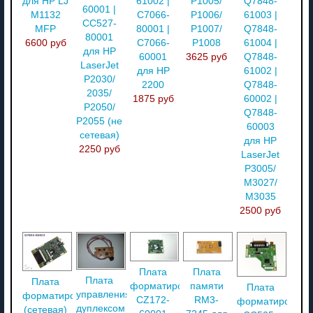
для HP LJ
61002 |
P1005/
Q7848-
60001 |
M1132
C7066-
P1006/
61003 |
CC527-
MFP
80001 |
P1007/
Q7848-
80001
6600 руб
C7066-
P1008
61004 |
для HP
60001
3625 руб
Q7848-
LaserJet
для HP
61002 |
P2030/
2200
Q7848-
2035/
1875 руб
60002 |
P2050/
Q7848-
P2055 (не
60003
сетевая)
для HP
2250 руб
LaserJet
P3005/
M3027/
M3035
2500 руб
Плата
Плата
Плата
Плата
форматирования
памяти
Плата
управления
форматирования
CZ172-
RM3-
форматировани
дуплексом
(сетевая)