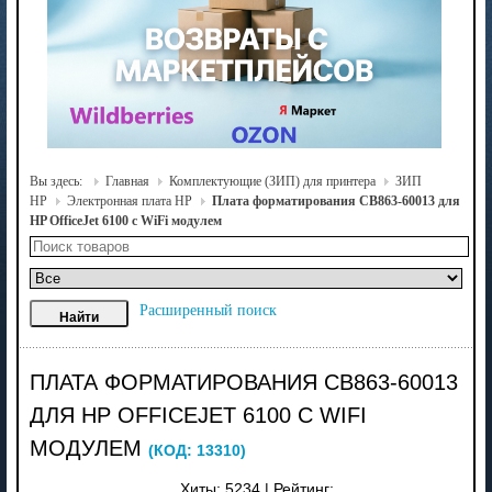
Вы здесь:
Главная
Комплектующие (ЗИП) для принтера
ЗИП
HP
Электронная плата HP
Плата форматирования CB863-60013 для
HP OfficeJet 6100 с WiFi модулем
Расширенный поиск
ПЛАТА ФОРМАТИРОВАНИЯ CB863-60013
ДЛЯ HP OFFICEJET 6100 С WIFI
МОДУЛЕМ
(КОД:
13310
)
Хиты:
5234
|
Рейтинг: