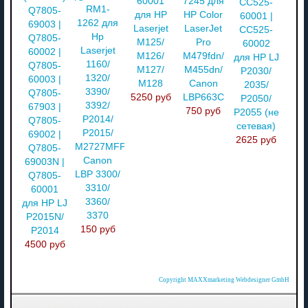
60001
7245 для
CC525-
RM1-
Q7805-
для HP
HP Color
60001 |
1262 для
69003 |
Laserjet
LaserJet
CC525-
Hp
Q7805-
M125/
Pro
60002
Laserjet
60002 |
M126/
M479fdn/
для HP LJ
1160/
Q7805-
M127/
M455dn/
P2030/
1320/
60003 |
M128
Canon
2035/
3390/
Q7805-
5250 руб
LBP663C
P2050/
3392/
67903 |
750 руб
P2055 (не
P2014/
Q7805-
сетевая)
P2015/
69002 |
2625 руб
M2727MFP/
Q7805-
Canon
69003N |
LBP 3300/
Q7805-
3310/
60001
3360/
для HP LJ
3370
P2015N/
150 руб
P2014
4500 руб
Copyright MAXXmarketing Webdesigner GmbH