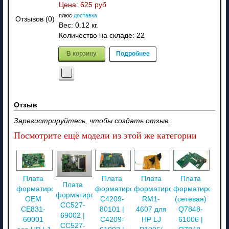
Цена:
625 руб
плюс
доставка
Отзывов (0)
Вес:
0.12 кг.
Количество на складе:
22
В корзину
Подробнее
Отзыв
Зарегистрируйтесь, чтобы создать отзыв.
Посмотрите ещё модели из этой же категории
Плата
Плата
Плата
Плата
Плата
форматирования
форматирования
форматирования
форматировани
форматирования
OEM
C4209-
RM1-
(сетевая)
CC527-
CE831-
80101 |
4607 для
Q7848-
69002 |
60001
C4209-
HP LJ
61006 |
CC527-