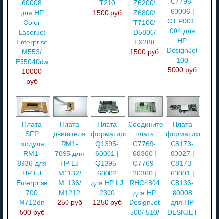
C7796-
60008
T210
Z6200/
60006 |
для HP
1500 руб
Z6800/
CT-P001-
Color
T7100/
004 для
LaserJet
D5800/
HP
Enterprise
LX280
DesignJet
M553/
1500 руб
100
E55040dw
5000 руб
10000
руб
Плата
Плата
Плата
Соединительная
Плата
SFP
двигателя
форматирования
плата
форматировани
модуля
RM1-
Q1395-
C7769-
C8173-
RM1-
7895 для
60001 |
60360 |
80027 |
8936 для
HP LJ
Q1395-
C7769-
C8173-
HP LJ
M1132/
60002
20360 |
60001 |
Enterprise
M1136/
для HP LJ
RHC4804
C8136-
700
M1212
2300
для HP
80008
M712dn
250 руб
1250 руб
DesignJet
для HP
500 руб
500/ 510/
DESKJET