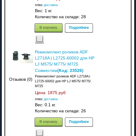
плюс
доставка
Вес:
1 кг.
Количество на складе:
28
В корзину
Подробнее
Ремкомплект роликов ADF
L2718A | L2725-60002 для HP
LJ M575/ M775/ M725
(Код:
23526
)
Совместим
Ремкомплект роликов ADF L2718A |
Отзывов (0)
L2725-60002 для HP LJ M575/ M775/
M725
Цена:
1875 руб
плюс
доставка
Вес:
0.1 кг.
Количество на складе:
26
В корзину
Подробнее