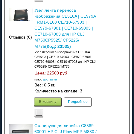
Узел лента переноса
изображения CE516A | CE979A
| RM1-6168 CE710-67903 |
CE979-67901 | CE710-69003 |
CE710-67003 для HP CLJ
Отзывов (0)
M750CP5525/ CP5225/
(Код:
23535
)
M775
Узел переноса изображения CE516A |
CE979A | CE710-67903 | CE979-67901 |
CE710-69003 | CE710-67003 для HP CLJ
CP5525/ CP5225/ M775
Цена:
22500 руб
плюс
доставка
Вес:
0.5 кг.
Количество на складе:
3
В корзину
Подробнее
Сканирующая линейка C8569-
60001 HP CLJ Flow MFP M880 /