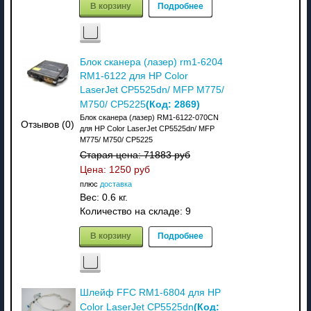
В корзину
Подробнее
Блок сканера (лазер) rm1-6204
RM1-6122 для HP Color
LaserJet CP5525dn/ MFP M775/
(Код:
2869
)
M750/ CP5225
Блок сканера (лазер) RM1-6122-070CN
Отзывов (0)
для HP Color LaserJet CP5525dn/ MFP
M775/ M750/ CP5225
Старая цена:
71883 руб
Цена:
1250 руб
плюс
доставка
Вес:
0.6 кг.
Количество на складе:
9
В корзину
Подробнее
Шлейф FFC RM1-6804 для HP
(Код:
Color LaserJet CP5525dn