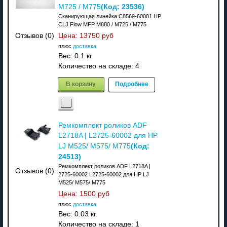
(Код:
23536
)
M725 / M775
Сканирующая линейка C8569-60001 HP
CLJ Flow MFP M880 / M725 / M775
Цена:
13750 руб
Отзывов (0)
плюс
доставка
Вес:
0.1 кг.
Количество на складе:
4
В корзину
Подробнее
Ремкомплект роликов ADF
L2718A | L2725-60002 для HP
(Код:
LJ M525/ M575/ M775
24513
)
Ремкомплект роликов ADF L2718A |
Отзывов (0)
2725-60002 L2725-60002 для HP LJ
M525/ M575/ M775
Цена:
1500 руб
плюс
доставка
Вес:
0.03 кг.
Количество на складе:
1