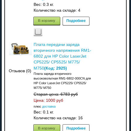
Вес:
0.3 кг.
Количество на складе:
4
В корзину
Подробнее
Плата передачи заряда
вторичного напряжения RM1-
6802 для HP Color LaserJet
CP5225/ CP5525/ M775/
(Код:
2925
)
M750
Отзывов (0)
Плата заряда вторичного
высоковольтная RM1-6802-000CN для
HP Color LaserJet CP5225/ CP5525/
M775/ M750
Старая цена:
6783 руб
Цена:
1000 руб
плюс
доставка
Вес:
0.1 кг.
Количество на складе:
16
В корзину
Подробнее