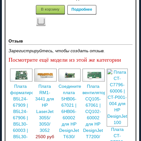
В корзину
Подробнее
Отзыв
Зарегистрируйтесь, чтобы создать отзыв.
Посмотрите ещё модели из этой же категории
Плата
Плата
Соединительная
Плата
форматирования
RM1-
плата
вентилятора
B5L24-
3441 для
5HB06-
CQ105-
67909 |
HP
67021 |
67061 |
B5L24-
LaserJet
6HB06-
CQ102-
67906 |
3055/
60002
60002
B5L30-
3050/
для HP
для HP
Плата
60003 |
3052
DesignJet
DesignJet
CT-
B5L30-
2500 руб
T630/
T7200/