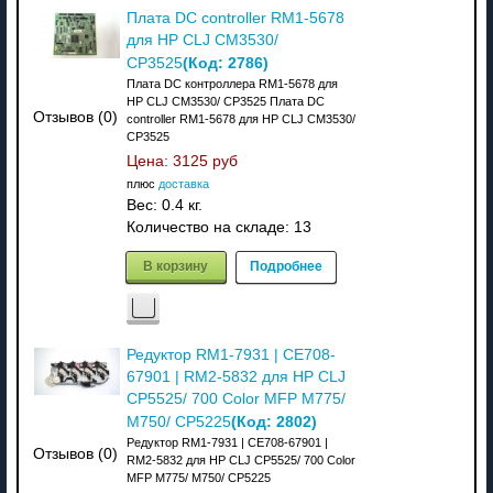
Плата DC controller RM1-5678
для HP CLJ CM3530/
(Код:
2786
)
CP3525
Плата DC контроллера RM1-5678 для
HP CLJ CM3530/ CP3525 Плата DC
Отзывов (0)
controller RM1-5678 для HP CLJ CM3530/
CP3525
Цена:
3125 руб
плюс
доставка
Вес:
0.4 кг.
Количество на складе:
13
В корзину
Подробнее
Редуктор RM1-7931 | CE708-
67901 | RM2-5832 для HP CLJ
CP5525/ 700 Color MFP M775/
(Код:
2802
)
M750/ CP5225
Редуктор RM1-7931 | CE708-67901 |
Отзывов (0)
RM2-5832 для HP CLJ CP5525/ 700 Color
MFP M775/ M750/ CP5225