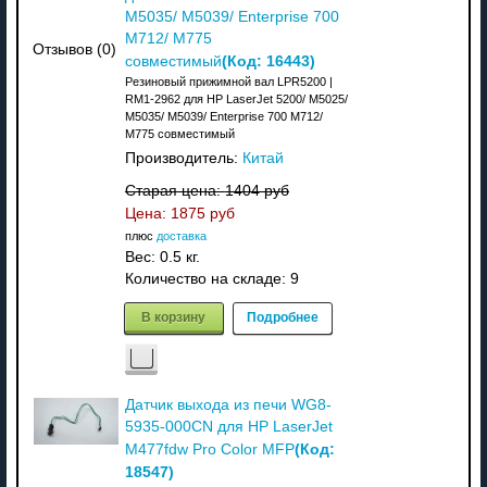
M5035/ M5039/ Enterprise 700
M712/ M775
Отзывов (0)
(Код:
16443
)
совместимый
Резиновый прижимной вал LPR5200 |
RM1-2962 для HP LaserJet 5200/ M5025/
M5035/ M5039/ Enterprise 700 M712/
M775 совместимый
Производитель:
Китай
Старая цена:
1404 руб
Цена:
1875 руб
плюс
доставка
Вес:
0.5 кг.
Количество на складе:
9
В корзину
Подробнее
Датчик выхода из печи WG8-
5935-000CN для HP LaserJet
(Код:
M477fdw Pro Color MFP
18547
)