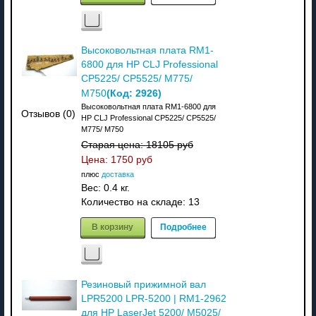
Высоковольтная плата RM1-
6800 для HP CLJ Professional
CP5225/ CP5525/ M775/
(Код:
2926
)
M750
Высоковольтная плата RM1-6800 для
Отзывов (0)
HP CLJ Professional CP5225/ CP5525/
M775/ M750
Старая цена:
18105 руб
Цена:
1750 руб
плюс
доставка
Вес:
0.4 кг.
Количество на складе:
13
В корзину
Подробнее
Резиновый прижимной вал
LPR5200 LPR-5200 | RM1-2962
для HP LaserJet 5200/ M5025/