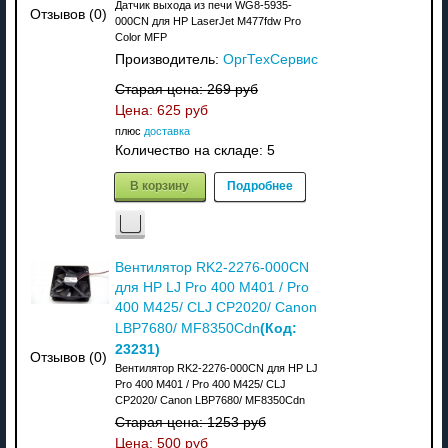
Датчик выхода из печи WG8-5935-
Отзывов (0)
000CN для HP LaserJet M477fdw Pro
Color MFP
Производитель:
ОргТехСервис
Старая цена:
269 руб
Цена:
625 руб
плюс
доставка
Количество на складе:
5
В корзину
Подробнее
Вентилятор RK2-2276-000CN
для HP LJ Pro 400 M401 / Pro
400 M425/ CLJ CP2020/ Canon
(Код:
LBP7680/ MF8350Cdn
23231
)
Отзывов (0)
Вентилятор RK2-2276-000CN для HP LJ
Pro 400 M401 / Pro 400 M425/ CLJ
CP2020/ Canon LBP7680/ MF8350Cdn
Старая цена:
1253 руб
Цена:
500 руб