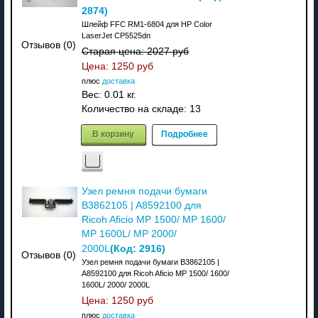
2874
)
Шлейф FFC RM1-6804 для HP Color
LaserJet CP5525dn
Отзывов (0)
Старая цена:
2027 руб
Цена:
1250 руб
плюс
доставка
Вес:
0.01 кг.
Количество на складе:
13
В корзину
Подробнее
Узел ремня подачи бумаги
B3862105 | A8592100 для
Ricoh Aficio MP 1500/ MP 1600/
MP 1600L/ MP 2000/
(Код:
2916
)
2000L
Отзывов (0)
Узел ремня подачи бумаги B3862105 |
A8592100 для Ricoh Aficio MP 1500/ 1600/
1600L/ 2000/ 2000L
Цена:
1250 руб
плюс
доставка