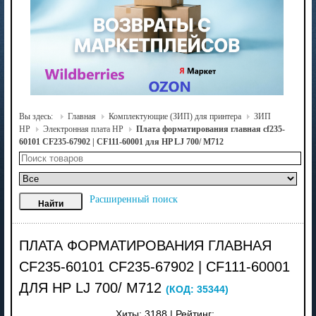
Вы здесь:
Главная
Комплектующие (ЗИП) для принтера
ЗИП
HP
Электронная плата HP
Плата форматирования главная cf235-
60101 CF235-67902 | CF111-60001 для HP LJ 700/ M712
Расширенный поиск
ПЛАТА ФОРМАТИРОВАНИЯ ГЛАВНАЯ
CF235-60101 CF235-67902 | CF111-60001
ДЛЯ HP LJ 700/ M712
(КОД:
35344
)
Хиты:
3188
|
Рейтинг: