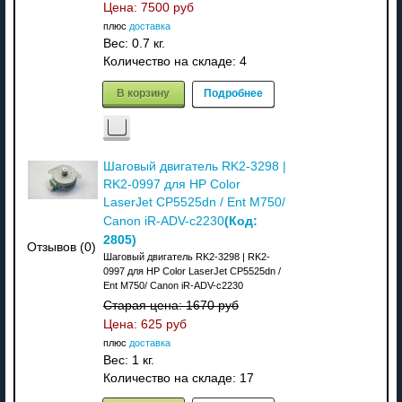
Цена:
7500 руб
плюс
доставка
Вес:
0.7 кг.
Количество на складе:
4
В корзину
Подробнее
Шаговый двигатель RK2-3298 |
RK2-0997 для HP Color
LaserJet CP5525dn / Ent M750/
(Код:
Canon iR-ADV-c2230
2805
)
Отзывов (0)
Шаговый двигатель RK2-3298 | RK2-
0997 для HP Color LaserJet CP5525dn /
Ent M750/ Canon iR-ADV-c2230
Старая цена:
1670 руб
Цена:
625 руб
плюс
доставка
Вес:
1 кг.
Количество на складе:
17