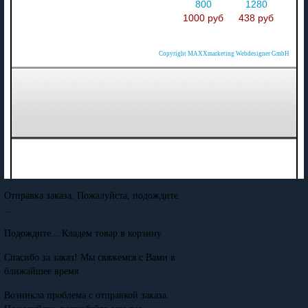
800
1280
1000 руб
438 руб
Copyright MAXXmarketing Webdesigner GmbH
Отправка заказа. Пожалуйста, подождите
...
Подождите... Кладем товар в корзину
Спасибо за заказ! Мы свяжемся с Вами в
ближайшее время
Возникла проблема с отправкой заказа.