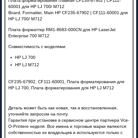
Плата форматирования главная CF235-67902 | CF111-
60001 для HP LJ 700/ M712
Board, Formatter, Main HP CF235-67902 | CF111-60001 для
HP LJ 700/ M712
Плата форматтер RM1-8683-000CN для HP LaserJet
Enterprise 700 M712
Совместимость с моделями:
HP LJ 700
HP LJ M712
CF235-67902, CF111-60001, Плата форматирования для
HP LJ 700, Плата форматирования для HP LJ M712
Деталь может быть как новая, так и восстановленная,
уточняйте запросом на почту.
Гарантия при установке в сервисном центре партнера Vce-
O-Printere неделя. Все имена и торговые марки являются
собственностью их владельцев и используются только с